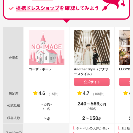
会場名
コーザ・ボーレ
Another Style（アナザ
LLOYDS
ースタイル）
公式サイト
公
4.6
4.7
4
満足度
（15件）
（168件）
240
569
〜
- 万円~
万円
公式見積
/ - 名
/ 60名
2
150
2
収容人数
〜
〜
名
名
チャペルの天井が高い
1日1組
ユーザーの