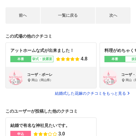
前へ
一覧に戻る
次へ
この式場の他のクチコミ
アットホームな式が出来ました！
料理がめちゃく
4.8
本番
挙式・披露宴
本番
披
コーザ・ボーレ
コーザ・
岡山（岡山県）
岡山（
結婚式した花嫁のクチコミをもっと見る
このユーザーが投稿した他のクチコミ
結婚で有名な神社見たいです。
3.0
申込