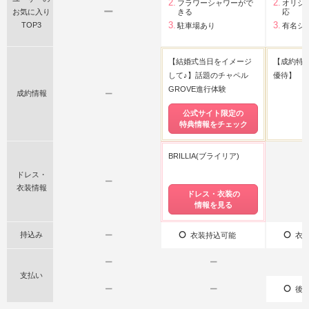
フラワーシャワーがで
オリジ
ー
お気に入り
きる
応
TOP3
駐車場あり
有名シ
【結婚式当日をイメージ
【成約特典
して♪】話題のチャペル
優待】
GROVE進行体験
成約情報
ー
公式サイト限定の
特典情報をチェック
BRILLIA(ブライリア)
ドレス・
ー
衣装情報
ドレス・衣装の
情報を見る
持込み
ー
衣装持込可能
衣装
ー
ー
支払い
ー
ー
後払