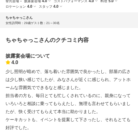
-
4.0
4.0
5.0
挙式会場
披露宴会場
コストパフォーマンス
料理
4.0
4.0
ロケーション
スタッフ
ちゃちゃっこさん
女性
訪問時：29歳
ゲスト数：21～30名
ちゃちゃっこさんのクチコミ内容
披露宴会場について
4.0
少し照明が暗めで、落ち着いた雰囲気で良かったし、部屋の広さ
は少し狭い感じでしたが、みなさんが近くに感じられ、アットホ
ームな雰囲気でできるなと感じました。
担当者の方も、毎日とても忙しくされているのに、親身になって
いろいろと相談に乗ってもらえたし、無理も言わせてもらいまし
たが、快く受けてもらえて本当に助かりました。
ケーキカットも、イベントを提案して下さったし、それもとても
好評でした。