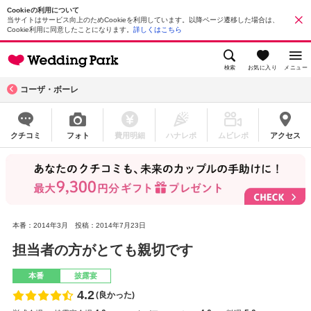
Cookieの利用について
当サイトはサービス向上のためCookieを利用しています。以降ページ遷移した場合は、
Cookie利用に同意したことになります。
詳しくはこちら
検索
お気に入り
メニュー
コーザ・ボーレ
クチコミ
フォト
費用明細
ハナレポ
ムビレポ
アクセス
本番：2014年3月
投稿：2014年7月23日
担当者の方がとても親切です
本番
披露宴
4.2
(良かった)