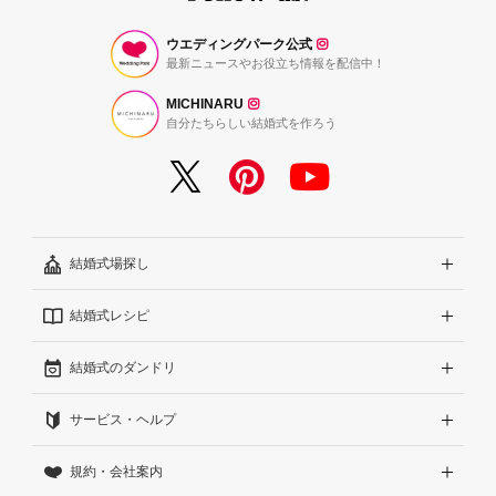
ウエディングパーク公式
最新ニュースやお役立ち情報を配信中！
MICHINARU
自分たちらしい結婚式を作ろう
結婚式場探し
結婚式レシピ
エリアから探す
結婚式のダンドリ
こだわりから探す
結婚式準備レポート『ハナレポ』
サービス・ヘルプ
雰囲気から探す
結婚式当日の動画『ムビレポ』
結婚準備ガイド
規約・会社案内
見積りから探す
Wedding Park Magazine
サイトコンセプト