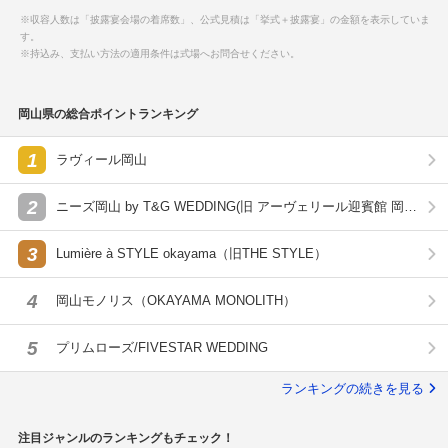
※収容人数は「披露宴会場の着席数」、公式見積は「挙式＋披露宴」の金額を表示していま
す。
※持込み、支払い方法の適用条件は式場へお問合せください。
岡山県の総合ポイントランキング
1
ラヴィール岡山
2
ニーズ岡山 by T&G WEDDING(旧 アーヴェリール迎賓館 岡
山)
3
Lumière à STYLE okayama（旧THE STYLE）
4
岡山モノリス（OKAYAMA MONOLITH）
5
プリムローズ/FIVESTAR WEDDING
ランキングの続きを見る
注目ジャンルのランキングもチェック！