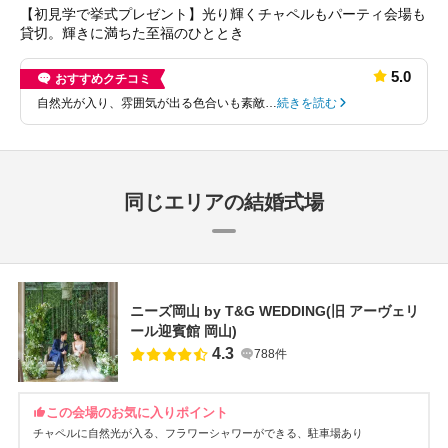
【初見学で挙式プレゼント】光り輝くチャペルもパーティ会場も
貸切。輝きに満ちた至福のひととき
5.0
おすすめクチコミ
自然光が入り、雰囲気が出る色合いも素敵…
続きを読む
同じエリアの結婚式場
ニーズ岡山 by T&G WEDDING(旧 アーヴェリ
ール迎賓館 岡山)
4.3
788件
この会場のお気に入りポイント
チャペルに自然光が入る
フラワーシャワーができる
駐車場あり