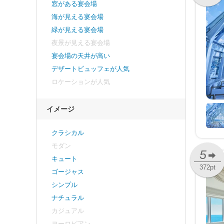
窓がある宴会場
海が見える宴会場
緑が見える宴会場
夜景が見える宴会場
宴会場の天井が高い
デザートビュッフェが人気
ロケーションが人気
イメージ
クラシカル
モダン
5
キュート
372pt
ゴージャス
シンプル
ナチュラル
カジュアル
ヨーロピアン