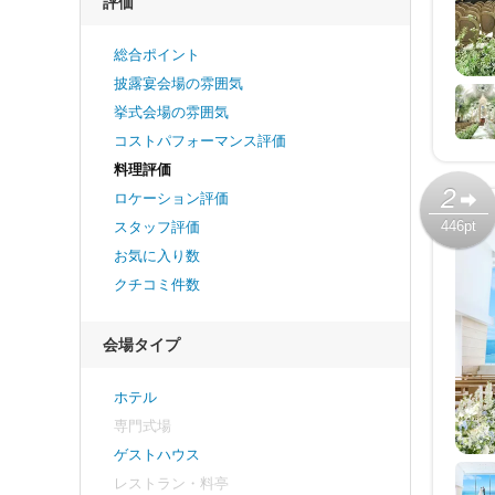
評価
総合ポイント
披露宴会場の雰囲気
挙式会場の雰囲気
コストパフォーマンス評価
料理評価
2
ロケーション評価
446pt
スタッフ評価
お気に入り数
クチコミ件数
会場タイプ
ホテル
専門式場
ゲストハウス
レストラン・料亭