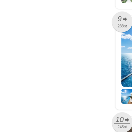
9
288pt
10
245pt