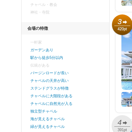
チャペル・教会
神社・寺院
3
会場の特徴
420pt
一軒家
ガーデンあり
駅から徒歩5分以内
伝統がある
バージンロードが長い
チャペルの天井が高い
ステンドグラスが特徴
チャペルに大階段がある
チャペルに自然光が入る
独立型チャペル
海が見えるチャペル
4
緑が見えるチャペル
391pt