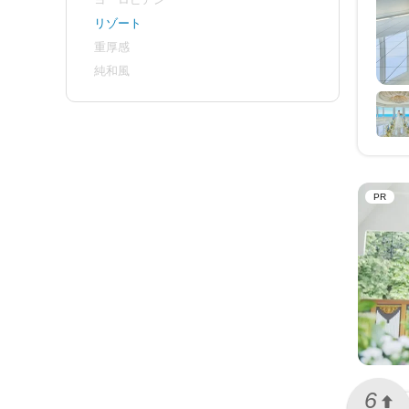
リゾート
重厚感
純和風
PR
6