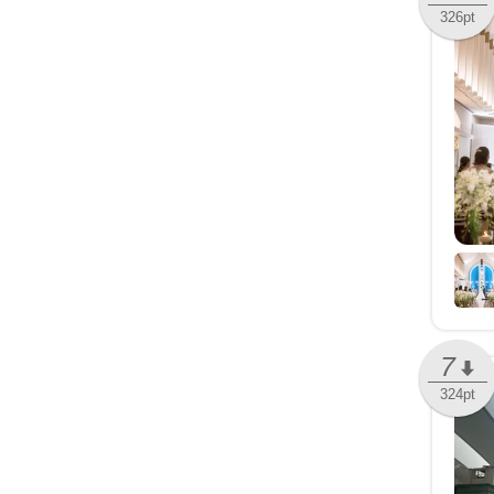
326pt
7
324pt