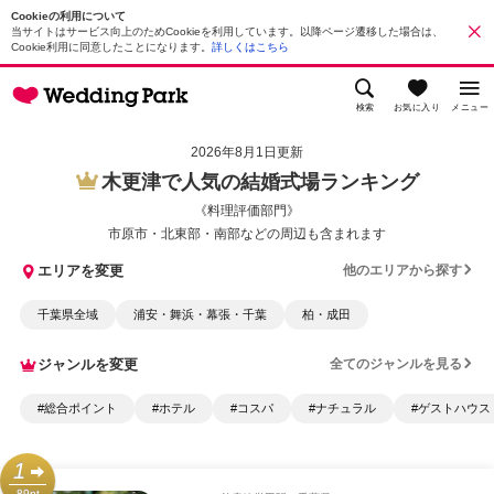
Cookieの利用について
当サイトはサービス向上のためCookieを利用しています。以降ページ遷移した場合は、
Cookie利用に同意したことになります。
詳しくはこちら
検索
お気に入り
メニュー
2026年8月1日更新
木更津で人気の結婚式場ランキング
《料理評価部門》
市原市・北東部・南部などの周辺も含まれます
エリアを変更
他のエリアから探す
千葉県全域
浦安・舞浜・幕張・千葉
柏・成田
ジャンルを変更
全てのジャンルを見る
#総合ポイント
#ホテル
#コスパ
#ナチュラル
#ゲストハウス
1
89pt