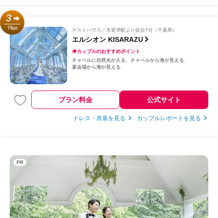
3
79pt
ゲストハウス
木更津駅より徒歩7分（千葉県）
エルシオン KISARAZU
カップルのおすすめポイント
チャペルに自然光が入る
チャペルから海が見える
宴会場から海が見える
プラン料金
公式サイト
ドレス・衣装を見る
カップルレポートを見る
PR