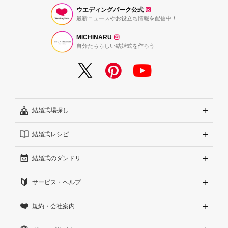
ウエディングパーク公式
最新ニュースやお役立ち情報を配信中！
MICHINARU
自分たちらしい結婚式を作ろう
結婚式場探し
結婚式レシピ
エリアから探す
結婚式のダンドリ
こだわりから探す
結婚式準備レポート『ハナレポ』
サービス・ヘルプ
雰囲気から探す
結婚式当日の動画『ムビレポ』
結婚準備ガイド
規約・会社案内
見積りから探す
Wedding Park Magazine
サイトコンセプト