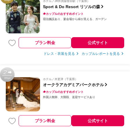
ホテル
JR外房線誉田駅（千葉県）
Sport & Do Resort リソルの森
カップルのおすすめポイント
宿泊施設あり
宴会場から緑が見える
ガーデン
プラン料金
公式サイト
ドレス・衣装を見る
カップルレポートを見る
2
86pt
ホテル
木更津（千葉県）
オークラアカデミアパークホテル
カップルのおすすめポイント
外国人牧師
大階段
送迎サービスあり
プラン料金
公式サイト