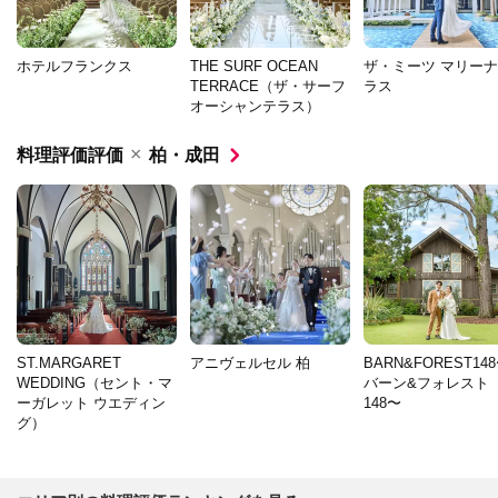
ホテルフランクス
THE SURF OCEAN
ザ・ミーツ マリー
TERRACE（ザ・サーフ
ラス
オーシャンテラス）
×
料理評価評価
柏・成田
ST.MARGARET
アニヴェルセル 柏
BARN&FOREST14
WEDDING（セント・マ
バーン&フォレスト
ーガレット ウエディン
148〜
グ）