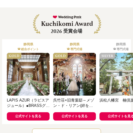
2026
受賞会場
静岡県
静岡県
静岡県
総合ポイント
専門式場
専門式場
LAPIS AZUR（ラピスア
呉竹荘×旧青葉邸～メゾ
浜松八幡宮 楠倶
ジュール）●BRASSグル
ン・ド・リアン(絆を紡
ープ
ぐ家)～
公式サイトを見る
公式サイトを見る
公式サイトを見