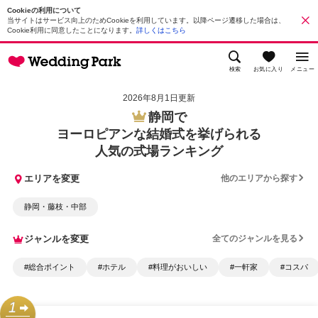
Cookieの利用について
当サイトはサービス向上のためCookieを利用しています。以降ページ遷移した場合は、
Cookie利用に同意したことになります。
詳しくはこちら
検索
お気に入り
メニュー
2026年8月1日更新
静岡で
ヨーロピアンな結婚式を挙げられる
人気の式場ランキング
エリアを変更
他のエリアから探す
静岡・藤枝・中部
ジャンルを変更
全てのジャンルを見る
#総合ポイント
#ホテル
#料理がおいしい
#一軒家
#コスパ
1