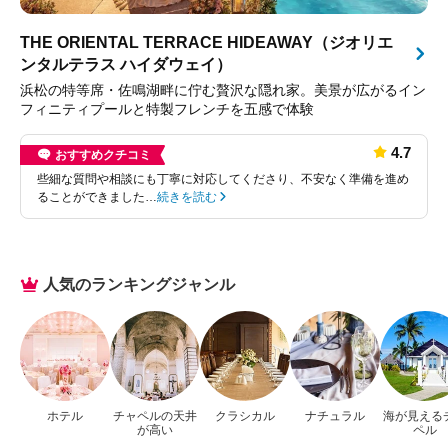
THE ORIENTAL TERRACE HIDEAWAY（ジオリエ
ンタルテラス ハイダウェイ）
浜松の特等席・佐鳴湖畔に佇む贅沢な隠れ家。美景が広がるイン
フィニティプールと特製フレンチを五感で体験
4.7
おすすめクチコミ
些細な質問や相談にも丁寧に対応してくださり、不安なく準備を進め
ることができました…
続きを読む
人気のランキングジャンル
ホテル
チャペルの天井
クラシカル
ナチュラル
海が見える
が高い
ペル