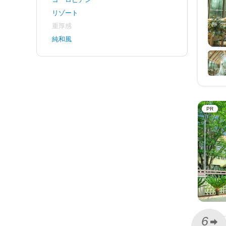
リゾート
重厚感
純和風
PR
6