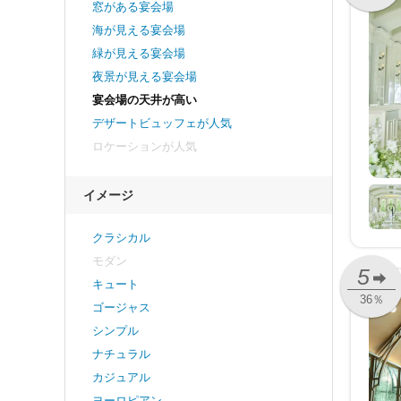
窓がある宴会場
海が見える宴会場
緑が見える宴会場
夜景が見える宴会場
宴会場の天井が高い
デザートビュッフェが人気
ロケーションが人気
イメージ
クラシカル
モダン
5
キュート
36％
ゴージャス
シンプル
ナチュラル
カジュアル
ヨーロピアン