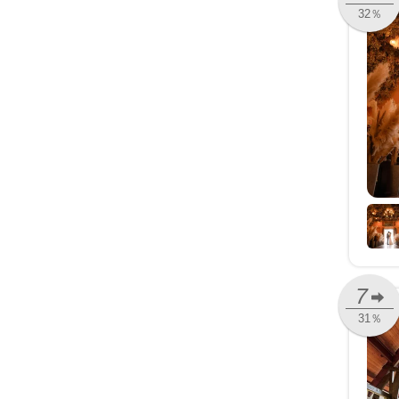
32％
7
31％