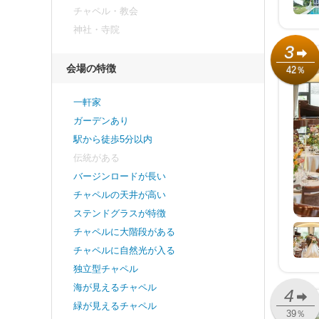
チャペル・教会
神社・寺院
3
会場の特徴
42％
一軒家
ガーデンあり
駅から徒歩5分以内
伝統がある
バージンロードが長い
チャペルの天井が高い
ステンドグラスが特徴
チャペルに大階段がある
チャペルに自然光が入る
独立型チャペル
海が見えるチャペル
4
緑が見えるチャペル
39％