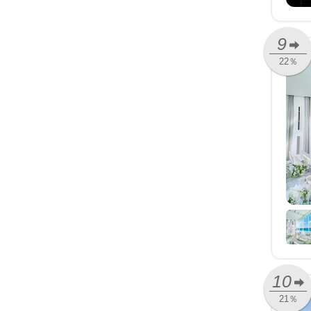
9
22％
10
21％