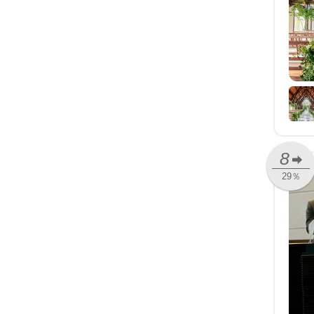
8
29％