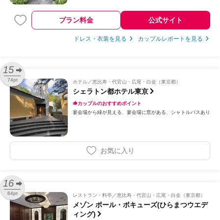
プラン料金
公式サイト
ドレス・衣装を見る
カップルレポートを見る
15
74pt
ホテル
恵比寿・代官山・広尾・白金（東京都）
シェラトン都ホテル東京
カップルのおすすめポイント
宴会場から緑が見える
宴会場に窓がある
シャトルバスあり
お気に入り
16
64pt
レストラン・料亭
恵比寿・代官山・広尾・白金（東京都）
メゾン ポール・ボキューズ(ひらまつウエデ
ィング)