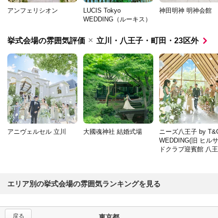
アンフェリシオン
LUCIS Tokyo
神田明神 明神会館
WEDDING（ルーキス）
×
挙式会場の雰囲気評価
立川・八王子・町田・23区外
アニヴェルセル 立川
大國魂神社 結婚式場
ニーズ八王子 by T&
WEDDING(旧 ヒル
ドクラブ迎賓館 八王
エリア別の挙式会場の雰囲気ランキングを見る
戻る
東京都