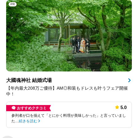
PR
大國魂神社 結婚式場
【年内最大208万ご優待】AM◎和装もドレスも叶うフェア開催
中！
5.0
おすすめクチコミ
参列者が口を揃えて「とにかく料理が美味しかった」と言っていまし
た…
続きを読む