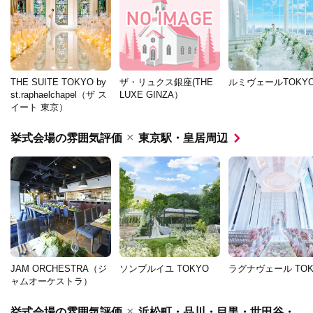
THE SUITE TOKYO by
ザ・リュクス銀座(THE
ルミヴェールTOKY
st.raphaelchapel（ザ ス
LUXE GINZA）
イート 東京）
×
挙式会場の雰囲気評価
東京駅・皇居周辺
JAM ORCHESTRA（ジ
ソンブルイユ TOKYO
ラグナヴェール TOK
ャムオーケストラ）
×
挙式会場の雰囲気評価
浜松町・品川・目黒・世田谷・