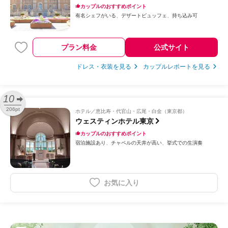
カップルのおすすめポイント
有名シェフがいる
デザートビュッフェ
持ち込み可
プラン料金
公式サイト
ドレス・衣装を見る
カップルレポートを見る
10
206pt
ホテル
恵比寿・代官山・広尾・白金（東京都）
ウェスティンホテル東京
カップルのおすすめポイント
宿泊施設あり
チャペルの天井が高い
挙式での生演奏
お気に入り