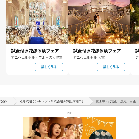
試食付き花嫁体験フェア
試食付き花嫁体験フェア
アニヴェルセル・ブルーの大聖堂
アニヴェルセル 大宮
ア
詳しく見る
詳しく見る
で探す
結婚式場ランキング（挙式会場の雰囲気部門）
恵比寿・代官山・広尾・白金
PR