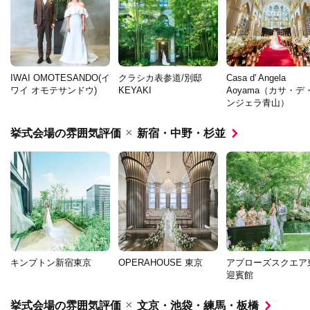
IWAI OMOTESANDO(イ
クラシカ表参道/別邸
Casa d' Angela
ワイ オモテサンドウ)
KEYAKI
Aoyama（カサ・デ
ンジェラ青山）
×
挙式会場の雰囲気評価
新宿・中野・杉並
キンプトン新宿東京
OPERAHOUSE 東京
アプローズスクエア
迎賓館
×
挙式会場の雰囲気評価
文京・池袋・練馬・板橋