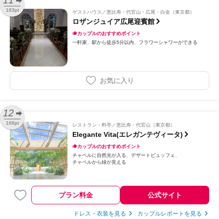
183pt
ゲストハウス
恵比寿・代官山・広尾・白金（東京都）
ロザンジュイア広尾迎賓館
カップルのおすすめポイント
一軒家
駅から徒歩5分以内
フラワーシャワーができる
お気に入り
12
168pt
レストラン・料亭
恵比寿・代官山（東京都）
Elegante Vita(エレガンテヴィータ)
カップルのおすすめポイント
チャペルに自然光が入る
デザートビュッフェ
チャペルから緑が見える
プラン料金
公式サイト
ドレス・衣装を見る
カップルレポートを見る