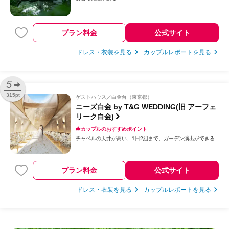
プラン料金
公式サイト
ドレス・衣装を見る
カップルレポートを見る
5
315pt
ゲストハウス
白金台（東京都）
ニーズ白金 by T&G WEDDING(旧 アーフェ
リーク白金)
カップルのおすすめポイント
チャペルの天井が高い
1日2組まで
ガーデン演出ができる
プラン料金
公式サイト
ドレス・衣装を見る
カップルレポートを見る