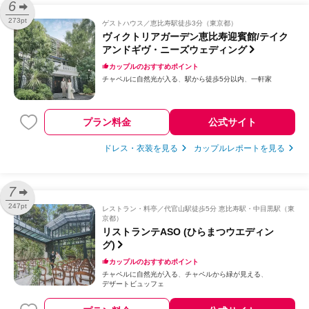
6
273pt
ゲストハウス
恵比寿駅徒歩3分（東京都）
ヴィクトリアガーデン恵比寿迎賓館/テイク
アンドギヴ・ニーズウェディング
カップルのおすすめポイント
チャペルに自然光が入る
駅から徒歩5分以内
一軒家
プラン料金
公式サイト
ドレス・衣装を見る
カップルレポートを見る
7
247pt
レストラン・料亭
代官山駅徒歩5分 恵比寿駅・中目黒駅（東
京都）
リストランテASO (ひらまつウエディン
グ)
カップルのおすすめポイント
チャペルに自然光が入る
チャペルから緑が見える
デザートビュッフェ