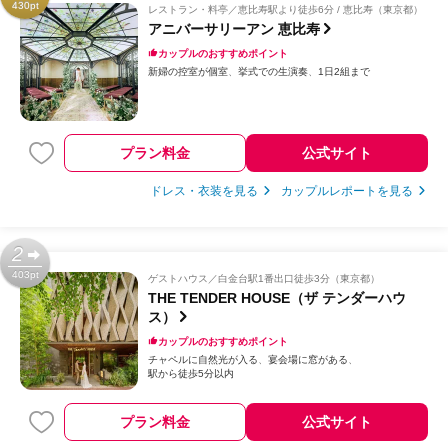
430pt
レストラン・料亭
恵比寿駅より徒歩6分 / 恵比寿（東京都）
アニバーサリーアン 恵比寿
カップルのおすすめポイント
新婦の控室が個室
挙式での生演奏
1日2組まで
プラン料金
公式サイト
ドレス・衣装を見る
カップルレポートを見る
2
403pt
ゲストハウス
白金台駅1番出口徒歩3分（東京都）
THE TENDER HOUSE（ザ テンダーハウ
ス）
カップルのおすすめポイント
チャペルに自然光が入る
宴会場に窓がある
駅から徒歩5分以内
プラン料金
公式サイト