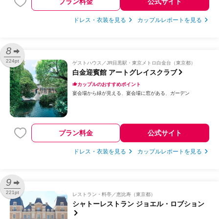
プラン料金
公式サイト
ドレス・衣装を見る
カップルレポートを見る
8
224pt
ゲストハウス
JR目黒駅・東京メトロ白金台（東京都）
白金迎賓館 アートグレイスクラブ
カップルのおすすめポイント
宴会場から緑が見える
宴会場に窓がある
ガーデン
プラン料金
公式サイト
ドレス・衣装を見る
カップルレポートを見る
9
221pt
レストラン・料亭
恵比寿（東京都）
シャトーレストラン ジョエル・ロブション