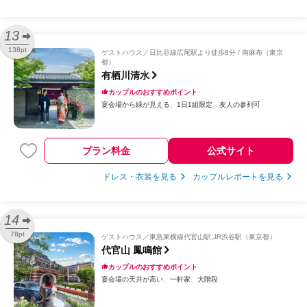
13
138pt
ゲストハウス
日比谷線広尾駅より徒歩8分 / 南麻布（東京
都）
有栖川清水
カップルのおすすめポイント
宴会場から緑が見える
1日1組限定
友人の参列可
プラン料金
公式サイト
ドレス・衣装を見る
カップルレポートを見る
14
78pt
ゲストハウス
東急東横線代官山駅,JR渋谷駅（東京都）
代官山 鳳鳴館
カップルのおすすめポイント
宴会場の天井が高い
一軒家
大階段