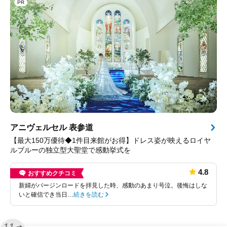
PR
アニヴェルセル 表参道
【最大150万優待◆1件目来館がお得】ドレス姿が映えるロイヤ
ルブルーの独立型大聖堂で感動挙式を
4.8
おすすめクチコミ
新婦がバージンロードを拝見した時、感動のあまり号泣。後悔はしな
いと確信でき当日…
続きを読む
11