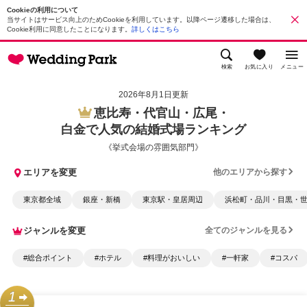
Cookieの利用について
当サイトはサービス向上のためCookieを利用しています。以降ページ遷移した場合は、
Cookie利用に同意したことになります。
詳しくはこちら
検索
お気に入り
メニュー
2026年8月1日更新
恵比寿・代官山・広尾・
白金で人気の結婚式場ランキング
《挙式会場の雰囲気部門》
エリアを変更
他のエリアから探す
東京都全域
銀座・新橋
東京駅・皇居周辺
浜松町・品川・目黒・
ジャンルを変更
全てのジャンルを見る
#総合ポイント
#ホテル
#料理がおいしい
#一軒家
#コスパ
1