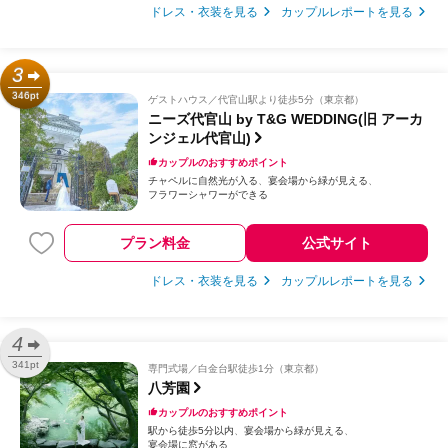
ドレス・衣装を見る
カップルレポートを見る
3
346pt
ゲストハウス
代官山駅より徒歩5分（東京都）
ニーズ代官山 by T&G WEDDING(旧 アーカ
ンジェル代官山)
カップルのおすすめポイント
チャペルに自然光が入る
宴会場から緑が見える
フラワーシャワーができる
プラン料金
公式サイト
ドレス・衣装を見る
カップルレポートを見る
4
341pt
専門式場
白金台駅徒歩1分（東京都）
八芳園
カップルのおすすめポイント
駅から徒歩5分以内
宴会場から緑が見える
宴会場に窓がある