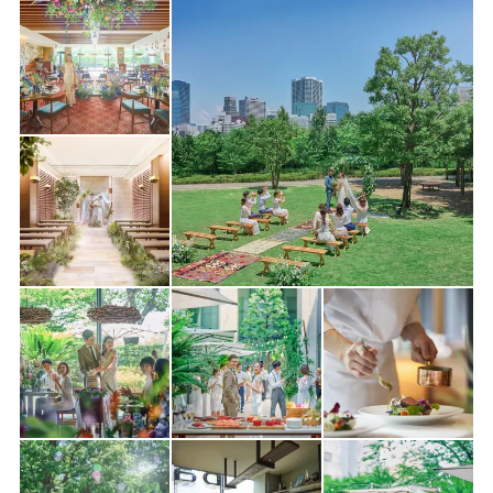
公式限定【お盆BIG】緑溢れるチャペル×貸切ガーデン体験◇豪華
4万試食
★今月のご来館・ご成約特典
◎通常プラン＋衣装代10万円相当プレゼント♪
【最大170万円OFF】2027年2月までの挙式
【最大110万円OFF】2027年3月～2027年4月までの挙式限定