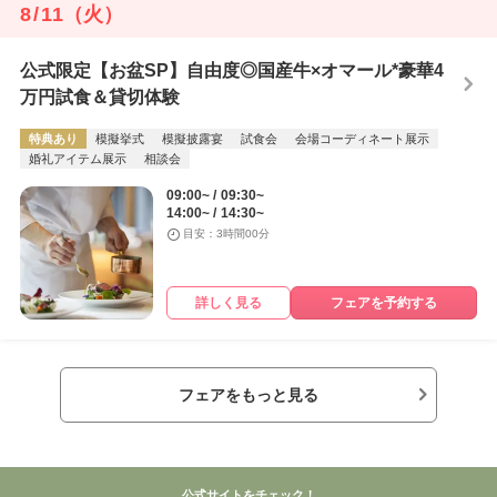
8
/
11
（火）
公式限定【お盆SP】自由度◎国産牛×オマール*豪華4
万円試食＆貸切体験
特典あり
模擬挙式
模擬披露宴
試食会
会場コーディネート展示
婚礼アイテム展示
相談会
09:00~
09:30~
14:00~
14:30~
目安：3時間00分
詳しく見る
フェアを予約する
フェアをもっと見る
公式サイトをチェック！