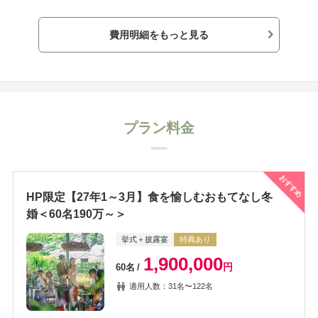
費用明細をもっと見る
プラン料金
おすすめ
HP限定【27年1～3月】食を愉しむおもてなし冬
婚＜60名190万～＞
挙式＋披露宴
特典あり
1,900,000
円
60名
適用人数：31名〜122名