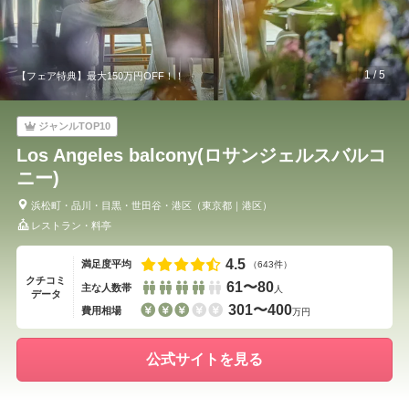
1
/
5
【フェア特典】最大150万円OFF！！
ジャンルTOP10
Los Angeles balcony(ロサンジェルスバルコ
ニー)
浜松町・品川・目黒・世田谷・港区
（
東京都
｜
港区
）
レストラン・料亭
4.5
満足度平均
（643件）
クチコミ
61〜80
主な人数帯
人
データ
301〜400
費用相場
万円
公式サイトを見る