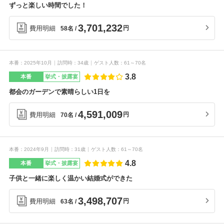
ずっと楽しい時間でした！
3,701,232
費用明細
円
58名
本番
2025年10月
訪問時
34歳
ゲスト人数
61～70名
3.8
本番
挙式・披露宴
都会のガーデンで素晴らしい1日を
4,591,009
費用明細
円
70名
本番
2024年9月
訪問時
31歳
ゲスト人数
61～70名
4.8
本番
挙式・披露宴
子供と一緒に楽しく温かい結婚式ができた
3,498,707
費用明細
円
63名