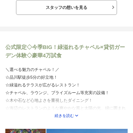
おふたりの色々な想いをカタチに――。
スタッフの想いを見る
一生に一度の特別なひとときを一緒に創り上げてまいります。
都心の喧噪を忘れさせる開放的なガーデンとともに
アメリカ西海岸をテーマにした、海外風カジュアルウェディング
でゲストの心にも残るおもてなしをご案内いたします。
公式限定◇今季BIG！緑溢れるチャペル×貸切ガー
デン体験◇豪華4万試食
＼選べる魅力のチャペル！／
☆品川駅徒歩5分の好立地！
☆緑溢れるテラスが広がるレストラン！
☆チャペル、ラウンジ、ブライズルーム等充実の設備！
☆木や石など心地よさを重視したダイニング！
☆海辺のレストランのような爽やかな風と太陽の光、緑に囲まれ
たテラスは開放感！
続きを読む
◆おすすめフェア◆
8/8開催！