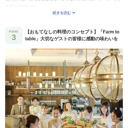
ーデンパーティー。
続きを読む
ゲストとの会話が弾む演出でおもてなしを♪
◆ゲストも期待するレストランのおもてなし
【おもてなしの料理のコンセプト】「Farm to
季節毎のお飲み物や色とりどりのスィーツを並べたデザートビュ
table」大切なゲストの皆様に感動の味わいを
ッフェ等をご用意！
ケーキカットなど、ゲストとの楽しい演出も叶う！