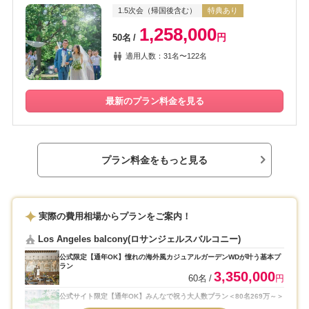
1.5次会（帰国後含む）
特典あり
1,258,000
円
50名
適用人数：31名〜122名
最新のプラン料金を見る
プラン料金をもっと見る
実際の費用相場からプランをご案内！
Los Angeles balcony(ロサンジェルスバルコニー)
公式限定【通年OK】憧れの海外風カジュアルガーデンWDが叶う基本プ
ラン
3,350,000
60名
円
公式サイト限定【通年OK】みんなで祝う大人数プラン＜80名269万～＞