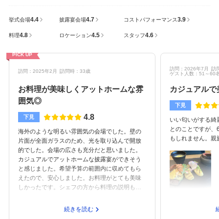
4.4
4.7
3.9
挙式会場
披露宴会場
コストパフォーマンス
4.8
4.5
4.6
料理
ロケーション
スタッフ
PICK UP
訪問：2026年7月
訪
訪問：2025年2月
訪問時：33歳
ゲスト人数：51～60
お料理が美味しくアットホームな雰
カジュアルで
囲気◎
下見
4.8
下見
いい匂いがする綺
とのことですが、
海外のような明るい雰囲気の会場でした。壁の
もしれません。親
片面が全面ガラスのため、光を取り込んで開放
ーデンでワイワイ
的でした。会場の広さも充分だと思いました。
うなので、それで
カジュアルでアットホームな披露宴ができそう
露宴会場で、カジ
と感じました。希望予算の範囲内に収めてもら
た。60名の予定
えたので、安心しました。お料理がとても美味
ージできていませ
しかったです。シェフの方から料理の説明も直
め当日即決しまし
接受けることができ、こだわりを感じました。
ゃれで、お肉が美
コース内容も柔軟に変更できます。品川駅から
続きを読む
た上で本番のメニ
徒歩10分くらいでした。新幹線や飛行機で来る