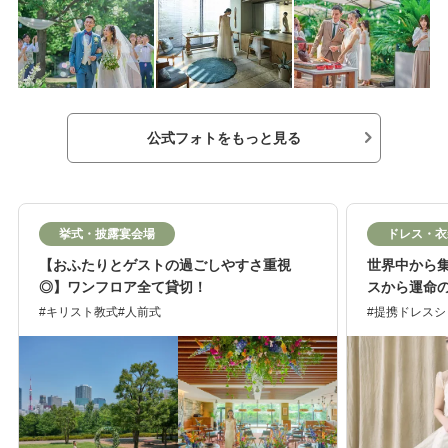
公式フォトをもっと見る
挙式・披露宴会場
ドレス・衣
【おふたりとゲストの過ごしやすさ重視
世界中から
◎】ワンフロア全て貸切！
スから運命
キリスト教式
人前式
提携ドレスシ