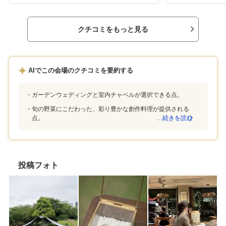
なので、楽しみで
ゲストが多い場合はアクセスが良く、とても安
使用するため、品
心だと思います。何人ものスタッフさんと話す
た。品川駅から徒
機会がありました。みなさんとても優しく丁寧
クチコミをもっと見る
ち並ぶ、舗装され
に説明してくださいました。チームワークも良
ンナーさんだけで
く感じました。硬すぎずゲストにリラックスし
さんが、もてなし
てもらえる会場を希望していたので、希望にマ
ました。翌週に別
ッチしたところでした。これまでの披露宴の写
AIでこの会場のクチコミを要約する
たが、丁寧にヒア
真を見せてもらえたので、参考になったのと同
もイメージに合っ
時に夫婦のやりたい演出を叶えてくれそうと思
めました。都会で
いました。スタッフさん達が当日のように振る
ガーデンウェディングと室内チャペルが選択できる点。
前のパーティでジ
舞ってくれた場面もあり、披露宴のイメージが
面白いと思いまし
旬の野菜にこだわった、彩り豊かな創作料理が提供される
わきました。カジュアルでアットホームな雰囲
点。
…続きを読む
で自由にカスタマ
気の披露宴にしたい方は特によいと思います。
ている写真と、実
ガーデン挙式などの場合は、季節や天候を考慮
り差はありません
する必要がありそうです。
けるので、気にな
てください。品川
投稿フォト
るく綺麗な雰囲気
予約しました。