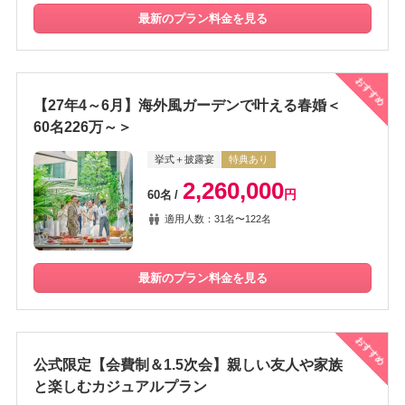
最新のプラン料金を見る
おすすめ
【27年4～6月】海外風ガーデンで叶える春婚＜
60名226万～＞
挙式＋披露宴
特典あり
2,260,000
円
60名
適用人数：31名〜122名
最新のプラン料金を見る
おすすめ
公式限定【会費制＆1.5次会】親しい友人や家族
と楽しむカジュアルプラン