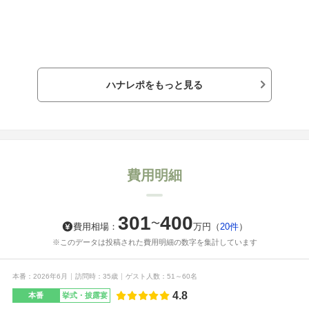
ハナレポをもっと見る
費用明細
301
400
〜
費用相場：
万円
（
20件
）
※このデータは投稿された費用明細の数字を集計しています
本番
2026年6月
訪問時
35歳
ゲスト人数
51～60名
4.8
本番
挙式・披露宴