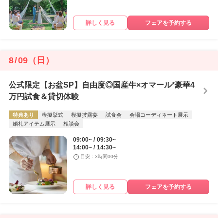
詳しく見る
フェアを予約する
8
/
09
（日）
公式限定【お盆SP】自由度◎国産牛×オマール*豪華4
万円試食＆貸切体験
特典あり
模擬挙式
模擬披露宴
試食会
会場コーディネート展示
婚礼アイテム展示
相談会
09:00~
09:30~
14:00~
14:30~
目安：3時間00分
詳しく見る
フェアを予約する