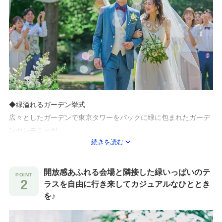
◆緑溢れるガーデン挙式
広々としたガーデンで東京タワーをバックに緑に包まれたガーデ
ンセレモニーが
続きを読む
叶うのが魅力！
さわやかな青空の下、ゲストの祝福に包まれた時間を。
当日のお天気次第で、リニューアルした室内チャペルに変更も
開放感あふれる会場と隣接した緑いっぱいのテ
OK！
ラスを自由に行き来してカジュアルなひととき
を♪
◆チャペルがリニューアル！木目調の温かな館内式場
木目調の温かな光に包まれたチャペルでの感動のセレモニーを