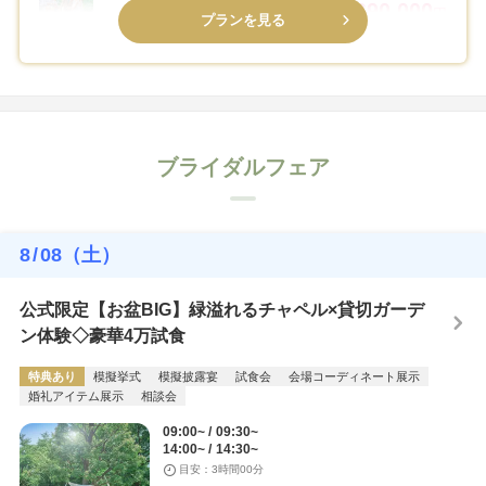
2,690,000
80名
円
プランを見る
ブライダルフェア
8
/
08
（土）
公式限定【お盆BIG】緑溢れるチャペル×貸切ガーデ
ン体験◇豪華4万試食
特典あり
模擬挙式
模擬披露宴
試食会
会場コーディネート展示
婚礼アイテム展示
相談会
09:00~
09:30~
14:00~
14:30~
目安：3時間00分