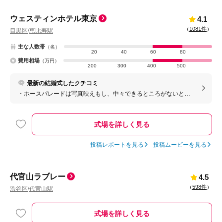
ウェスティンホテル東京
4.1
（
1081件
）
目黒区
恵比寿駅
/
主な人数帯
（名）
20
40
60
80
費用相場
（万円）
200
300
400
500
最新の結婚式したクチコミ
・ホースパレードは写真映えもし、中々できるところがないと思
うのでやって良かったと思ってます。 ・有名ホテルなので、ゲス
トからも喜ばれました
式場を詳しく見る
投稿レポートを見る
投稿ムービーを見る
代官山ラブレー
4.5
（
598件
）
渋谷区
代官山駅
/
式場を詳しく見る