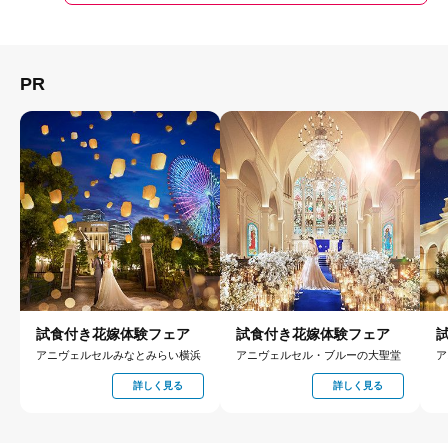
PR
試食付き花嫁体験フェア
試食付き花嫁体験フェア
アニヴェルセルみなとみらい横浜
アニヴェルセル・ブルーの大聖堂
ア
詳しく見る
詳しく見る