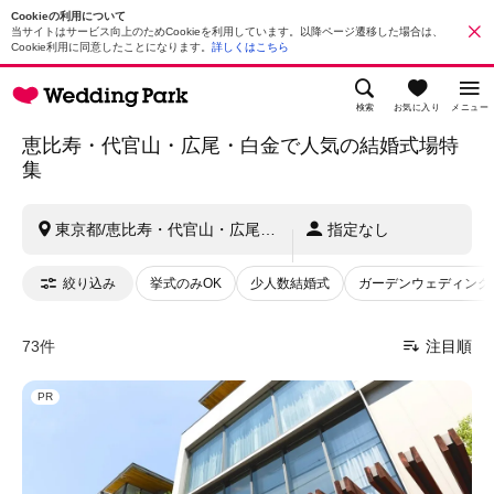
Cookieの利用について
当サイトはサービス向上のためCookieを利用しています。以降ページ遷移した場合は、
Cookie利用に同意したことになります。
詳しくはこちら
検索
お気に入り
メニュー
恵比寿・代官山・広尾・白金で人気の結婚式場特
集
東京都/恵比寿・代官山・広尾・白金
指定なし
絞り込み
挙式のみOK
少人数結婚式
ガーデンウェディング
73件
注目順
PR