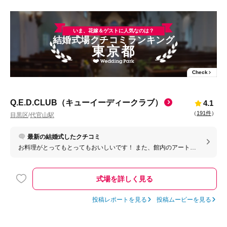
いま、花嫁＆ゲストに人気なのは？
結婚式場クチコミランキング
東京都
Check
Q.E.D.CLUB（キューイーディークラブ）
4.1
（
191件
）
目黒区
代官山駅
/
最新の結婚式したクチコミ
お料理がとってもとってもおいしいです！ また、館内のアートや
ガーデンのおかげでどこで写真を撮っても様になります。 総じて
ゲストにも楽しんでいただける式場だと思います！
式場を詳しく見る
投稿レポートを見る
投稿ムービーを見る