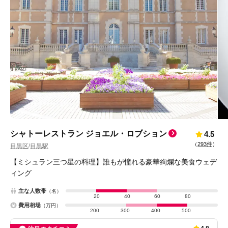
シャトーレストラン ジョエル・ロブション
4.5
（
293件
）
目黒区
目黒駅
/
【ミシュラン三つ星の料理】誰もが憧れる豪華絢爛な美食ウェデ
ィング
主な人数帯
（名）
20
40
60
80
費用相場
（万円）
200
300
400
500