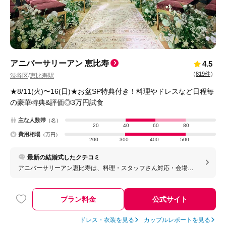
アニバーサリーアン 恵比寿
4.5
（
819件
）
渋谷区
恵比寿駅
/
★8/11(火)〜16(日)★お盆SP特典付き！料理やドレスなど日程毎
の豪華特典&評価◎3万円試食
主な人数帯
（名）
20
40
60
80
費用相場
（万円）
200
300
400
500
最新の結婚式したクチコミ
アニバーサリーアン恵比寿は、料理・スタッフさん対応・会場の
雰囲気のすべてにおいて満足度の高い式場だと感じました。 特に
料理の美味しさとスタッフの細やかなサポートは、多くのゲスト
からも好評で、安心して当日を迎えることができました。
プラン料金
公式サイト
ドレス・衣装を見る
カップルレポートを見る