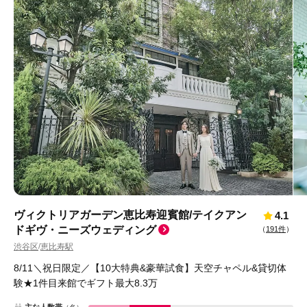
ヴィクトリアガーデン恵比寿迎賓館/テイクアン
4.1
ドギヴ・ニーズウェディング
（
191件
）
渋谷区
恵比寿駅
/
8/11＼祝日限定／【10大特典&豪華試食】天空チャペル&貸切体
験★1件目来館でギフト最大8.3万