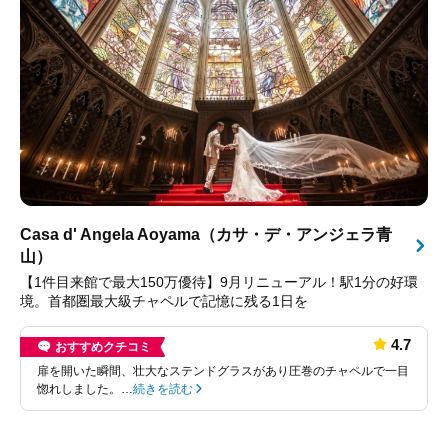
Casa d' Angela Aoyama（カサ・デ・アンジェラ青
山）
【1件目来館で最大150万優待】9月リニューアル！駅1分の好環
境。首都圏最大級チャペルで記憶に残る1日を
4.7
おすすめクチコミ
扉を開いた瞬間、壮大なステンドグラスがあり圧巻のチャペルで一目
惚れしました。…
続きを読む