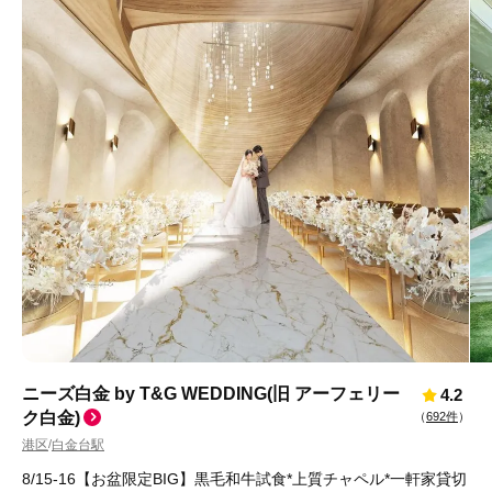
ニーズ白金 by T&G WEDDING(旧 アーフェリー
4.2
ク白金)
（
692件
）
港区
白金台駅
/
8/15-16【お盆限定BIG】黒毛和牛試食*上質チャペル*一軒家貸切