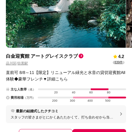
白金迎賓館 アートグレイスクラブ
4.2
（
839件
）
品川区
目黒駅
/
直前可 8/8～11【限定】リニューアル緑光と水音の貸切迎賓館All
体験◆豪華フレンチ▼詳細こちら
主な人数帯
（名）
20
40
60
80
費用相場
（万円）
200
300
400
500
最新の結婚式したクチコミ
スタッフの皆さまがとにかくあたたかくて、打ち合わせから当日
まで本当に気持ちよく過ごせたところです。またこちらのこだわ
りに一つ一つ向き合っていただき、できることを一生懸命考えて
くださって、感謝しています。スタッフの皆さまもこの会場が好