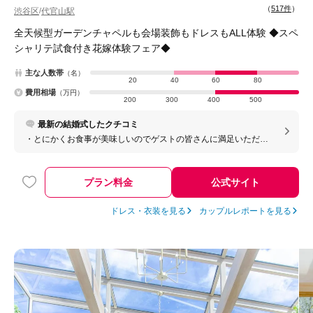
（
517件
）
渋谷区
代官山駅
/
全天候型ガーデンチャペルも会場装飾もドレスもALL体験 ◆スペ
シャリテ試食付き花嫁体験フェア◆
主な人数帯
（名）
20
40
60
80
費用相場
（万円）
200
300
400
500
最新の結婚式したクチコミ
・とにかくお食事が美味しいのでゲストの皆さんに満足いただけ
ると思います。 ・持込の内容により何かしらの割引は無くなりま
すが、飲食物以外は持込交渉可能なので、自分達の好みに合わせ
てカスタマイズすることは可能だと思います。
プラン料金
公式サイト
ドレス・衣装を見る
カップルレポートを見る