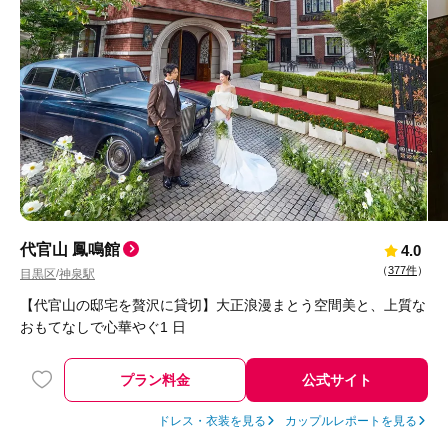
代官山 鳳鳴館
4.0
（
377件
）
目黒区
神泉駅
/
【代官山の邸宅を贅沢に貸切】大正浪漫まとう空間美と、上質な
おもてなしで心華やぐ1 日
プラン料金
公式サイト
ドレス・衣装を見る
カップルレポートを見る