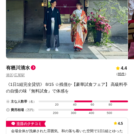
有栖川清水
4.4
（
85件
）
港区
広尾駅
/
《1日1組完全貸切》 8/15 ☆残僅か【豪華試食フェア】 高級料亭
の自慢の味『無料試食』で体感を
主な人数帯
（名）
20
40
60
80
費用相場
（万円）
200
300
400
500
4.5
注目のクチコミ
会場全体が洗練された雰囲気、和の落ち着いた空間で1日1組とゆった