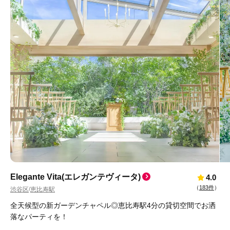
Elegante Vita(エレガンテヴィータ)
4.0
（
183件
）
渋谷区
恵比寿駅
/
全天候型の新ガーデンチャペル◎恵比寿駅4分の貸切空間でお洒
落なパーティを！