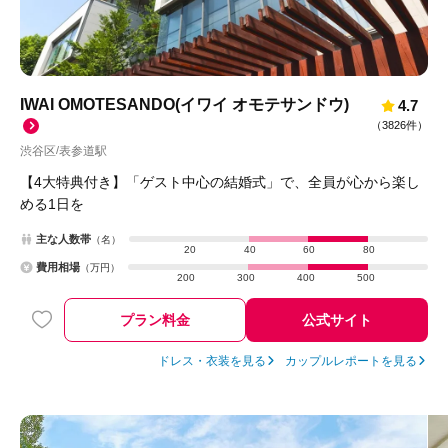
IWAI OMOTESANDO(イワイ オモテサンドウ)
4.7
（
3826件
）
渋谷区
表参道駅
/
【4大特典付き】「ゲスト中心の結婚式」で、全員が心から楽し
める1日を
主な人数帯
（名）
20
40
60
80
費用相場
（万円）
200
300
400
500
プラン料金
公式サイト
ドレス・衣装を見る
カップルレポートを見る