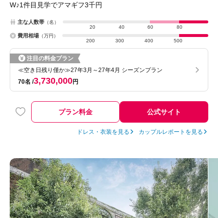
W♪1件目見学でアマギフ3千円
主な人数帯
（名）
20
40
60
80
費用相場
（万円）
200
300
400
500
注目の料金プラン
≪空き日残り僅か≫27年3月～27年4月 シーズンプラン
3,730,000
70名
円
プラン料金
公式サイト
ドレス・衣装を見る
カップルレポートを見る