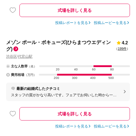
外の目がないのと急かされることがないので過ごしやすかった ・
堅苦しくなくアットホームな感じで行いたい方にはオススメです
式場を詳しく見る
（開放感がすごいあるわけではないので、60名以下の方が狭くな
く、いいなと思いました） ※挙式会場から披露宴会場までは階段
なので（トイレは1階のみ）、足が悪い方が多いと少し大変かもし
投稿レポートを見る
投稿ムービーを見る
れません。ただ移動が少なく階段にも装飾ができるのでそこはよ
かったです
メゾン ポール・ボキューズ(ひらまつウエディン
4.2
グ)
（
199件
）
渋谷区
代官山駅
/
主な人数帯
（名）
20
40
60
80
費用相場
（万円）
200
300
400
500
最新の結婚式したクチコミ
スタッフの質がかなり高いです。フェアでお伺いした時から一切
の押し売りがなかったことや、料理やサービスに自信を持ってい
る様子が垣間見えて、安心して選べました。
式場を詳しく見る
投稿レポートを見る
投稿ムービーを見る