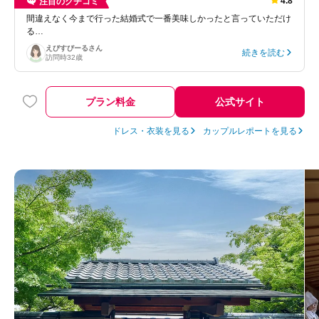
4.8
注目のクチコミ
間違えなく今まで行った結婚式で一番美味しかったと言っていただけ
る…
えびすびーる
さん
続きを読む
訪問時
32歳
プラン料金
公式サイト
ドレス・衣装を見る
カップルレポートを見る