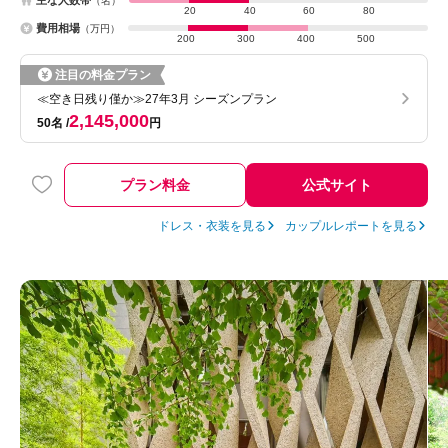
主な人数帯
（名）
20
40
60
80
費用相場
（万円）
200
300
400
500
注目の料金プラン
≪空き日残り僅か≫27年3月 シーズンプラン
2,145,000
50名
円
プラン料金
公式サイト
ドレス・衣装を見る
カップルレポートを見る