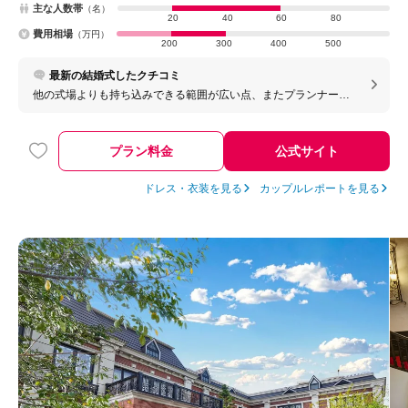
主な人数帯
（名）
20
40
60
80
費用相場
（万円）
200
300
400
500
最新の結婚式したクチコミ
他の式場よりも持ち込みできる範囲が広い点、またプランナーさ
ん始めスタッフの皆さん良い人ばかりで、私たちの理想の式を挙
げることができました。
プラン料金
公式サイト
ドレス・衣装を見る
カップルレポートを見る