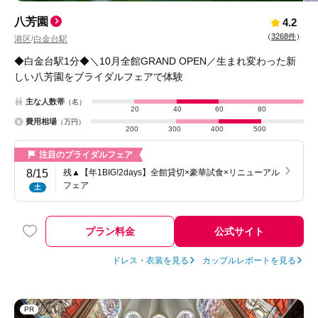
八芳園
4.2
（
3268件
）
港区
白金台駅
/
◆白金台駅1分◆＼10月全館GRAND OPEN／生まれ変わった新
しい八芳園をブライダルフェアで体験
主な人数帯
（名）
20
40
60
80
費用相場
（万円）
200
300
400
500
注目のブライダルフェア
8/15
残▲【年1BIG!2days】全館貸切×豪華試食×リニューアル
フェア
土
プラン料金
公式サイト
ドレス・衣装を見る
カップルレポートを見る
PR