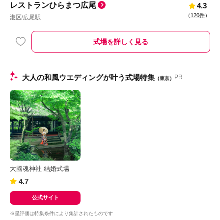
レストランひらまつ広尾
4.3
（
120件
）
港区
広尾駅
/
式場を詳しく見る
大人の和風ウエディングが叶う式場特集
PR
（東京）
大國魂神社 結婚式場
4.7
公式サイト
※星評価は特集条件により集計されたものです