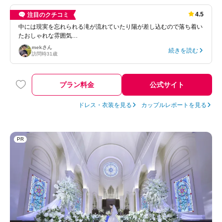
4.5
注目のクチコミ
中には現実を忘れられる滝が流れていたり陽が差し込むので落ち着い
たおしゃれな雰囲気…
mek
さん
続きを読む
訪問時
31歳
プラン料金
公式サイト
ドレス・衣装を見る
カップルレポートを見る
PR