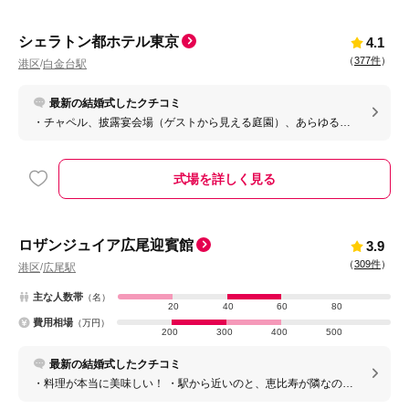
シェラトン都ホテル東京
4.1
（
377件
）
港区
白金台駅
/
最新の結婚式したクチコミ
・チャペル、披露宴会場（ゲストから見える庭園）、あらゆる所
に緑が感じられる所。 ・1日2組
式場を詳しく見る
ロザンジュイア広尾迎賓館
3.9
（
309件
）
港区
広尾駅
/
主な人数帯
（名）
20
40
60
80
費用相場
（万円）
200
300
400
500
最新の結婚式したクチコミ
・料理が本当に美味しい！ ・駅から近いのと、恵比寿が隣なの
で、ヘアセットや二次会がしやすい ・貸し切りなので、関係者以