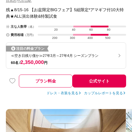
目黒区
代官山駅
/
残▲8/15-16 【お盆限定BIGフェア】5組限定*アマギフ付10大特
典★ALL演出体験&特製試食
主な人数帯
（名）
20
40
60
80
費用相場
（万円）
200
300
400
500
注目の料金プラン
≪空き日残り僅か≫27年3月～27年4月 シーズンプラン
2,350,000
60名
円
プラン料金
公式サイト
ドレス・衣装を見る
カップルレポートを見る