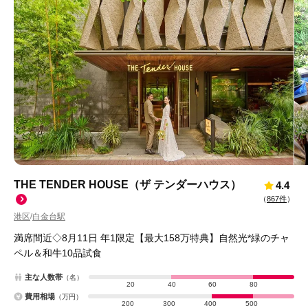
THE TENDER HOUSE（ザ テンダーハウス）
4.4
（
867件
）
港区
白金台駅
/
満席間近◇8月11日 年1限定【最大158万特典】自然光*緑のチャ
ペル＆和牛10品試食
主な人数帯
（名）
20
40
60
80
費用相場
（万円）
200
300
400
500