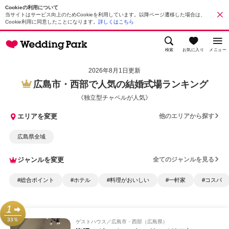
Cookieの利用について
当サイトはサービス向上のためCookieを利用しています。以降ページ遷移した場合は、
Cookie利用に同意したことになります。
詳しくはこちら
検索
お気に入り
メニュー
2026年8月1日更新
広島市・西部で人気の結婚式場ランキング
《独立型チャペルが人気》
エリアを変更
他のエリアから探す
広島県全域
ジャンルを変更
全てのジャンルを見る
#総合ポイント
#ホテル
#料理がおいしい
#一軒家
#コスパ
1
33％
ゲストハウス
広島市・西部（広島県）