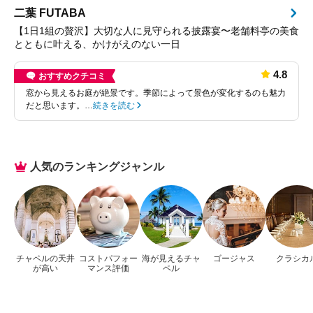
二葉 FUTABA
【1日1組の贅沢】大切な人に見守られる披露宴〜老舗料亭の美食
とともに叶える、かけがえのない一日
4.8
おすすめクチコミ
窓から見えるお庭が絶景です。季節によって景色が変化するのも魅力
だと思います。…
続きを読む
人気のランキングジャンル
チャペルの天井
コストパフォー
海が見えるチャ
ゴージャス
クラシカ
が高い
マンス評価
ペル