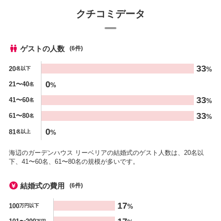
クチコミデータ
ゲストの人数
(6件)
人数
33
20
%
名以下
%
0
21〜40
%
名
33
41〜60
%
名
33
61〜80
%
名
0
81
%
名以上
海辺のガーデンハウス リーベリアの結婚式のゲスト人数は、20名以
下、41〜60名、61〜80名の規模が多いです。
結婚式の費用
(6件)
金額
17
100
%
万円以下
%