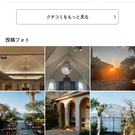
ビスがあり、利用しました。アクセスは、最寄
く、程よいスペー
りの駅から歩くため、送迎サービスを利用する
ンで値上がりした
ことをおすすめします。式場は海の近くにあ
の演出にお金をか
クチコミをもっと見る
り、景色がとても良いです。海が見えるガーデ
ました。結婚式と
ンで披露宴ができることです。ガーデンで鉄板
なることもありま
焼きのビュッフェの際、新郎新婦様が初めに、
たと思うことばか
フランベのパフォーマンスをしていました。そ
成約特典等いろい
投稿フォト
のパフォーマンスが印象に残っており、ガーデ
た。シャトルバス
ンの開放的な感じとマッチしていたので、おす
参列者からはお肉
すめします。
デザートビュッフ
大大好評でした。
分ほどです。打ち
ャトルバスを手配
スは困ることはあ
いで、波の音が聞
ンだと思い、夫婦
だわりがなく見通
ーさんが適度にリ
任せることができ
で申し訳ないくら
く丁寧に説明して
す。おすすめポイ
ロケーションです
ークであたたかい