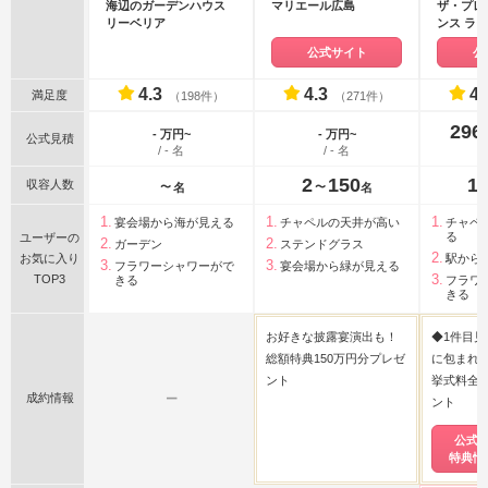
海辺のガーデンハウス
マリエール広島
ザ・プレ
リーベリア
ンス ラ
島
公式サイト
公
4.3
4.3
4.
満足度
（198件）
（271件）
296
- 万円~
- 万円~
公式見積
/ - 名
/ - 名
2
150
1
収容人数
〜
〜
名
名
宴会場から海が見える
チャペルの天井が高い
チャペ
る
ユーザーの
ガーデン
ステンドグラス
お気に入り
駅から
フラワーシャワーがで
宴会場から緑が見える
TOP3
きる
フラワ
きる
お好きな披露宴演出も！
◆1件目見
総額特典150万円分プレゼ
に包まれ
ント
挙式料全額
成約情報
ー
ント
公式
特典情