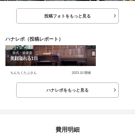
と思います。アッ
たい私たちにはぴ
準備は大変でバタ
投稿フォトをもっと見る
すが、当日はとに
ったので、わくわ
い！！！披露宴や
アクセスを考えて
ハナレポ（投稿レポート）
を見学したわけで
はないのですが、
挙式・披露宴
囲気を見て、ここ
笑顔溢れる1日
しんでできそうだ
ちんちくたぶさん
2023.10
開催
ハナレポをもっと見る
費用明細