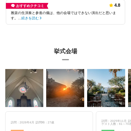
4.8
おすすめクチコミ
雅楽の生演奏と参進の儀は、他の会場ではできない演出だと思いま
す。…
続きを読む
挙式会場
訪問：2025年11月
訪
訪問：2026年4月
訪問時：27歳
ゲスト人数：61～70