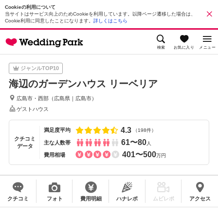
Cookieの利用について
当サイトはサービス向上のためCookieを利用しています。以降ページ遷移した場合は、
Cookie利用に同意したことになります。
詳しくはこちら
検索
お気に入り
メニュー
ジャンルTOP10
海辺のガーデンハウス リーベリア
広島市・西部
（
広島県
｜
広島市
）
ゲストハウス
4.3
満足度平均
（198件）
クチコミ
61〜80
主な人数帯
人
データ
401〜500
費用相場
万円
クチコミ
フォト
費用明細
ハナレポ
ムビレポ
アクセス