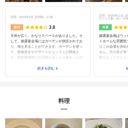
訪問：2025年11月
訪
訪問：2026年4月
訪問時：27歳
ゲスト人数：61～70
3.8
参列
本番
天井が広く、かなりスペースがありました。そ
披露宴会場はウッ
して、披露宴会場にはガーデンが併設されてお
トホームな雰囲気
り、海を見ることができます。ガーデンを使っ
りこの会場を決め
て、鉄板焼きやデザートビュッフェが開催さ
せん。目の前が海
れ、新郎新婦様との写真をゆっくり撮ることが
数もちょうどよく
できました。
続きを読む
料理