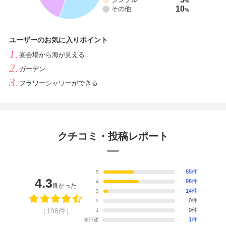
%
10
その他
%
ユーザーのお気に入りポイント
宴会場から海が見える
ガーデン
フラワーシャワーができる
クチコミ・投稿レポート
85件
5
4.3
98件
4
良かった
14件
3
0件
2
（198件）
0件
1
1件
未評価