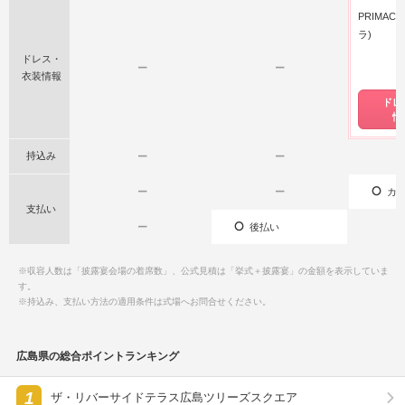
PRIMAC
ラ)
ドレス・
ー
ー
衣装情報
ドレ
情
持込み
ー
ー
ー
ー
カー
支払い
ー
後払い
※収容人数は「披露宴会場の着席数」、公式見積は「挙式＋披露宴」の金額を表示していま
す。
※持込み、支払い方法の適用条件は式場へお問合せください。
広島県の総合ポイントランキング
1
ザ・リバーサイドテラス広島ツリーズスクエア