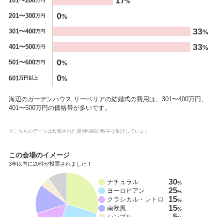
17
101〜200
%
万円
0
201〜300
%
万円
33
301〜400
%
万円
33
401〜500
%
万円
0
501〜600
%
万円
0
601
%
万円以上
海辺のガーデンハウス リーベリアの結婚式の費用は、301〜400万円、
401〜500万円の価格帯が多いです。
※こちらのデータは投稿された費用明細の数字を集計しています
この会場のイメージ
3年以内に20件が投票されました！
30
ナチュラル
%
25
ヨーロピアン
%
15
クラシカル・レトロ
%
15
南欧風
%
5
シンプル