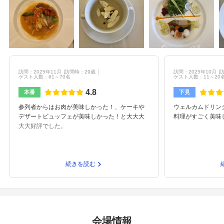
訪問：2025年11月
訪問時：29歳
訪問：2025年10月
訪
ゲスト人数：61～70名
ゲスト人数：11～20
4.8
本番
下見
参列者からはお肉が美味しかった！、ケーキや
ウェルカムドリン
デザートビュッフェが美味しかった！と大大大
料理がすごく美味
大大好評でした。
続きを読む
会場情報