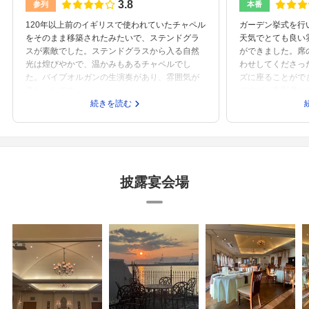
3.8
参列
本番
120年以上前のイギリスで使われていたチャペル
ガーデン挙式を行
をそのまま移築されたみたいで、ステンドグラ
天気でとても良い
スが素敵でした。ステンドグラスから入る自然
ができました。席
光は煌びやかで、温かみもあるチャペルでし
わせしてくださっ
た。パイプオルガンの生演奏があり、雰囲気が
ズに座ることがで
良かったです。
ですが、参列者に
続きを読む
だき、ありがたか
披露宴会場