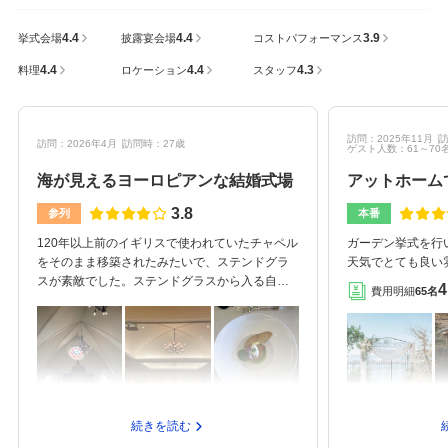
4.4
4.4
3.9
挙式会場
披露宴会場
コストパフォーマンス
4.4
4.4
4.3
料理
ロケーション
スタッフ
訪問：2025年11月
訪
訪問：2026年4月
訪問時：27歳
ゲスト人数：61～70
海が見えるヨーロピアンな結婚式場
アットホーム
3.8
参列
本番
120年以上前のイギリスで使われていたチャペル
ガーデン挙式を行
をそのまま移築されたみたいで、ステンドグラ
天気でとても良い
スが素敵でした。ステンドグラスから入る自然
ができました。席
4
費用明細
65名
光は煌びやかで、温かみもあるチャペルでし
わせしてくださっ
た。パイプオルガンの生演奏があり、雰囲気が
ズに座ることがで
良かったです。天井が広く、かなりスペースが
ですが、参列者に
ありました。そして、披露宴会場にはガーデン
だき、ありがたか
が併設されており、海を見ることができます。
ディであたたかみ
ガーデンを使って、鉄板焼きやデザートビュッ
でした。この雰囲
フェが開催され、新郎新婦様との写真をゆっく
たと言っても過言
続きを読む
り撮ることができました。広島駅から送迎サー
でとても綺麗でし