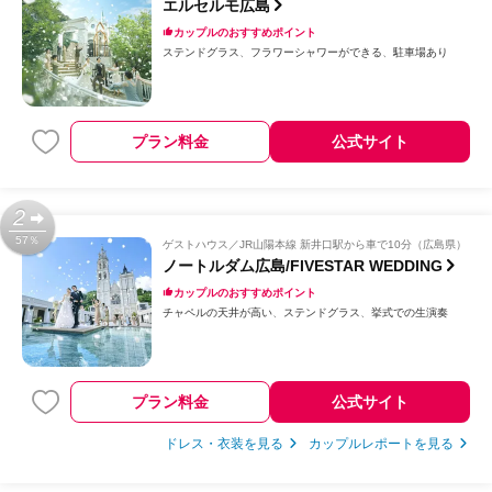
エルセルモ広島
カップルのおすすめポイント
ステンドグラス
フラワーシャワーができる
駐車場あり
プラン料金
公式サイト
2
57％
ゲストハウス
JR山陽本線 新井口駅から車で10分（広島県）
ノートルダム広島/FIVESTAR WEDDING
カップルのおすすめポイント
チャペルの天井が高い
ステンドグラス
挙式での生演奏
プラン料金
公式サイト
ドレス・衣装を見る
カップルレポートを見る