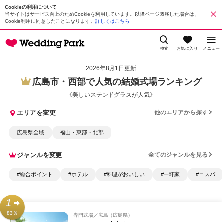
Cookieの利用について
当サイトはサービス向上のためCookieを利用しています。以降ページ遷移した場合は、
Cookie利用に同意したことになります。
詳しくはこちら
検索
お気に入り
メニュー
2026年8月1日更新
広島市・西部で人気の結婚式場ランキング
《美しいステンドグラスが人気》
エリアを変更
他のエリアから探す
広島県全域
福山・東部・北部
ジャンルを変更
全てのジャンルを見る
#総合ポイント
#ホテル
#料理がおいしい
#一軒家
#コスパ
1
83％
専門式場
広島（広島県）