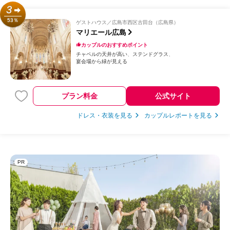
3
53％
ゲストハウス
広島市西区古田台（広島県）
マリエール広島
カップルのおすすめポイント
チャペルの天井が高い
ステンドグラス
宴会場から緑が見える
プラン料金
公式サイト
ドレス・衣装を見る
カップルレポートを見る
PR