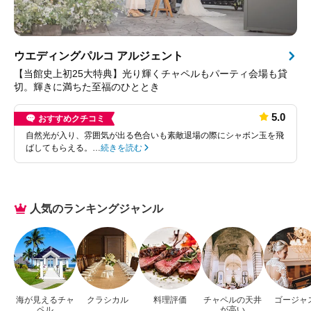
ウエディングパルコ アルジェント
【当館史上初25大特典】光り輝くチャペルもパーティ会場も貸
切。輝きに満ちた至福のひととき
5.0
おすすめクチコミ
自然光が入り、雰囲気が出る色合いも素敵退場の際にシャボン玉を飛
ばしてもらえる。…
続きを読む
人気のランキングジャンル
海が見えるチャ
クラシカル
料理評価
チャペルの天井
ゴージャ
ペル
が高い