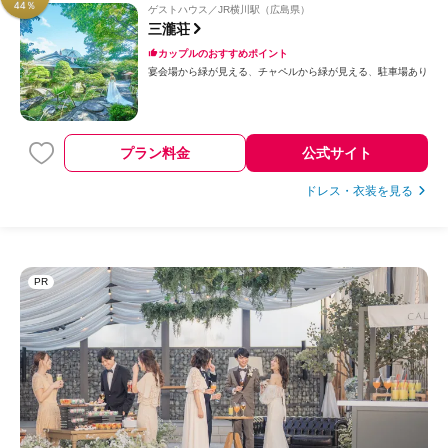
44％
ゲストハウス
JR横川駅（広島県）
三瀧荘
カップルのおすすめポイント
宴会場から緑が見える
チャペルから緑が見える
駐車場あり
プラン料金
公式サイト
ドレス・衣装を見る
PR