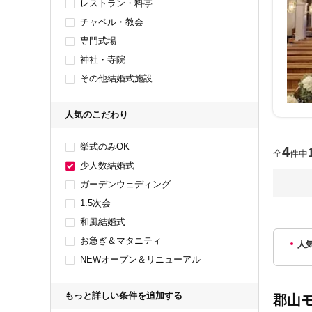
レストラン・料亭
チャペル・教会
専門式場
神社・寺院
その他結婚式施設
人気のこだわり
挙式のみOK
4
全
件中
少人数結婚式
ガーデンウェディング
1.5次会
和風結婚式
お急ぎ＆マタニティ
人
NEWオープン＆リニューアル
もっと詳しい条件を追加する
郡山モ