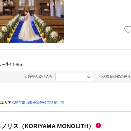
1～4
件を表示
人数帯の絞り込み
少人数結婚式の絞り
気エリア
福島市
郡山市
会津若松市
須賀川市
ノリス（KORIYAMA MONOLITH）