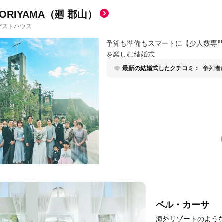
KORIYAMA（廻 郡山）
ゲストハウス
予算も準備もスマートに【少人数専
を楽しむ結婚式
最新の結婚式したクチコミ：
参列者
ルラリ
汚す可
ールラ
ベル・カーサ
海外リゾートのよう