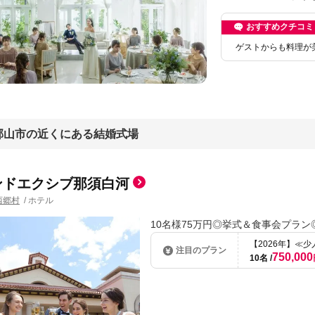
おすすめクチコミ
ゲストからも料理が
郡山市の近くにある結婚式場
ンドエクシブ那須白河
西郷村
/
ホテル
10名様75万円◎挙式＆食事会プラ
【2026年】≪
注目のプラン
750,000
10名