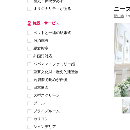
歴史・伝統がある
ニーズ
オリジナリティがある
郡山市
/
施設・サービス
ペットと一緒の結婚式
宿泊施設
親族控室
外国語対応
パパママ・ファミリー婚
重要文化財・歴史的建造物
高層階で眺めが自慢
日本庭園
大型スクリーン
プール
ブライズルーム
カリヨン
シャンデリア