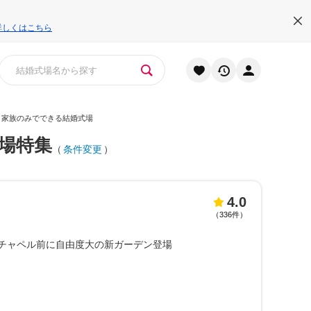
詳しくはこちら
・家族のみでできる結婚式場
場特集
（
条件変更
）
4.0
（
336件
）
チャペル前に自由度大の新ガーデン登場