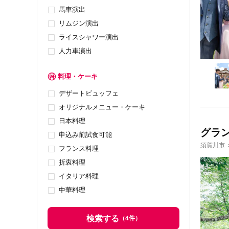
馬車演出
リムジン演出
ライスシャワー演出
人力車演出
料理・ケーキ
デザートビュッフェ
オリジナルメニュー・ケーキ
日本料理
グラ
申込み前試食可能
須賀川市
フランス料理
折衷料理
イタリア料理
中華料理
検索する
（
4
件）