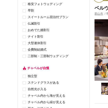
格安フォトウェディング
ベル
早割
郡山市
/
スイートルーム宿泊付プラン
仏滅割引
おめでた婚割引
ナイト割引
大型連休割引
会費制結婚式
二部制・三部制ウェディング
チャペルが自慢
独立型
ステンドグラスがある
自然光が入る
チャペル内から海が見える
チャペル内から緑が見える