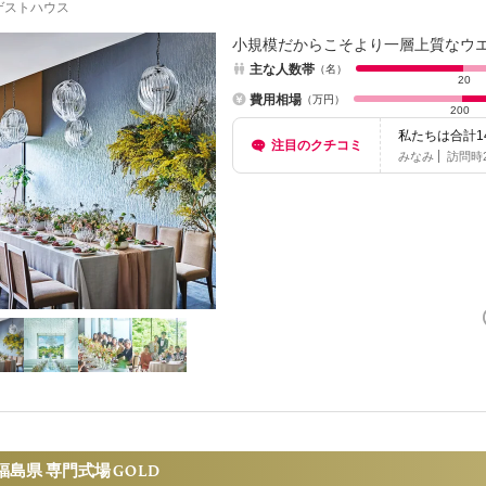
ゲストハウス
小規模だからこそより一層上質なウ
主な人数帯
（名）
20
費用相場
（万円）
200
私たちは合計
注目のクチコミ
しテーブルを
みなみ
訪問時
福島県 専門式場
GOLD