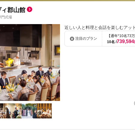
ヴィ郡山館
専門式場
近しい人と料理と会話を楽しむアッ
【通年*10名7
注目のプラン
739,594
10名