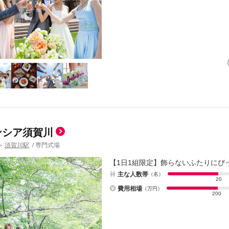
ンシア須賀川
須賀川駅
/
専門式場
＞
【1日1組限定】飾らないふたりにぴ
主な人数帯
（名）
20
費用相場
（万円）
200