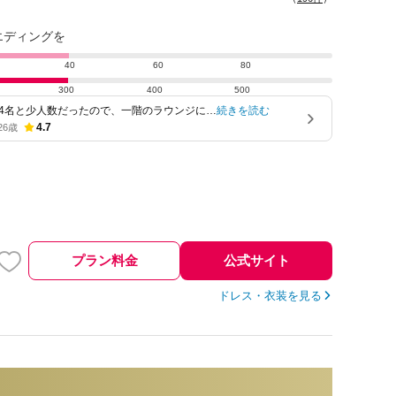
エディングを
40
60
80
300
400
500
14名と少人数だったので、一階のラウンジに流
続きを読む
置きました！…
4.7
26歳
プラン料金
公式サイト
ドレス・衣装を見る