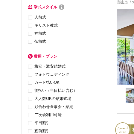
郡山市
/
挙式スタイル
人前式
キリスト教式
神前式
仏前式
費用・プラン
格安・激安結婚式
フォトウェディング
カード払いOK
後払い（当日払い含む）
大人数OKの結婚式場
顔合わせ食事会・結納
二次会利用可能
平日割引
Award
直前割引
2026