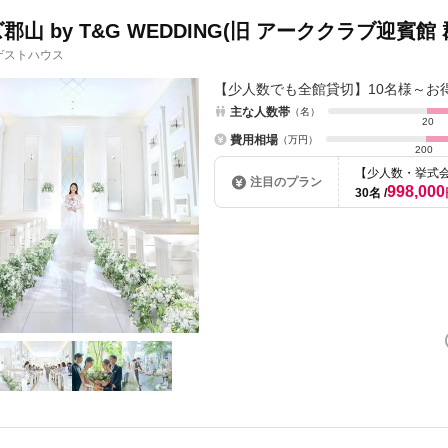
郡山 by T&G WEDDING(旧 アーククラブ迎賓館 
ゲストハウス
【少人数でも全館貸切】10名様～お
主な人数帯
（名）
20
費用相場
（万円）
200
【少人数・挙式会
注目のプラン
998,000
30名