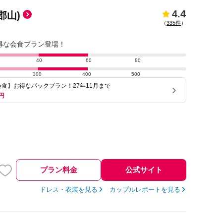
4.4
郡山)
（
335件
）
得な会食プラン登場！
40
60
80
300
400
500
食】お得なパックプラン！27年11月まで
円
プラン料金
公式サイト
ドレス・衣装を見る
カップルレポートを見る