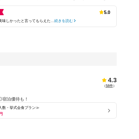
5.0
美味しかったと言ってもらえた…
続きを読む
4.3
（
58件
）
ン◎宿泊優待も！
少人数・挙式会食プラン≫
円