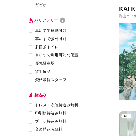
ガゼボ
KAI 
郡山市
/
バリアフリー
車いすで移動可能
車いすで参列可能
多目的トイレ
車いすで利用可能な個室
優先駐車場
貸出備品
資格取得スタッフ
持込み
ドレス・衣装持込み無料
印刷物持込み無料
PR
ブーケ持込み無料
音源持込み無料