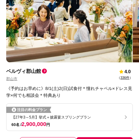
ベルヴィ郡山館
4.0
（
336件
）
郡山市
《予約はお早めに》8/1(土)2(日)試食付＊憧れチャペル×ドレス見
学×何でも相談会＊特典あり
注目の料金プラン
【27年3～5月】挙式＋披露宴スプリングプラン
2,900,000
60名
円