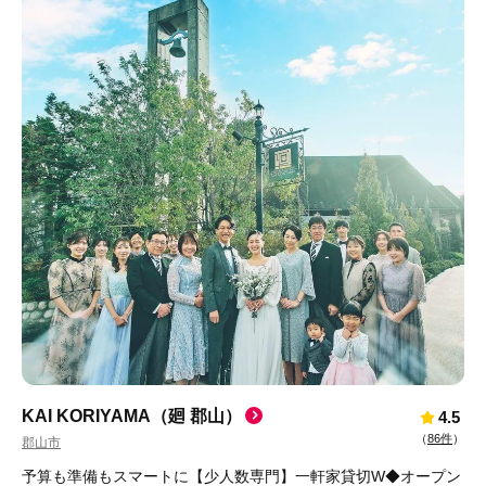
KAI KORIYAMA（廻 郡山）
4.5
（
86件
）
郡山市
予算も準備もスマートに【少人数専門】一軒家貸切W◆オープン