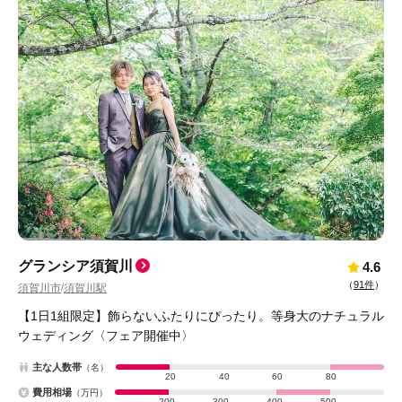
グランシア須賀川
4.6
（
91件
）
須賀川市
須賀川駅
/
【1日1組限定】飾らないふたりにぴったり。等身大のナチュラル
ウェディング〈フェア開催中〉
主な人数帯
（名）
20
40
60
80
費用相場
（万円）
200
300
400
500