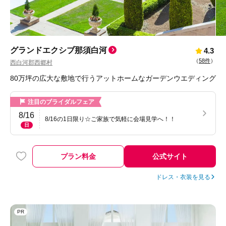
グランドエクシブ那須白河
4.3
（
58件
）
西白河郡西郷村
80万坪の広大な敷地で行うアットホームなガーデンウエディング
注目のブライダルフェア
8/16
8/16の1日限り☆ご家族で気軽に会場見学へ！！
日
プラン料金
公式サイト
ドレス・衣装を見る
PR