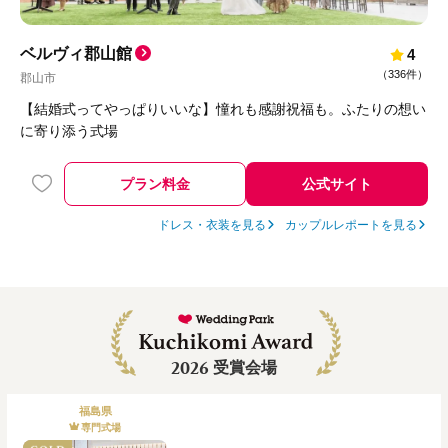
ベルヴィ郡山館
4
（
336件
）
郡山市
【結婚式ってやっぱりいいな】憧れも感謝祝福も。ふたりの想い
に寄り添う式場
プラン料金
公式サイト
ドレス・衣装を見る
カップルレポートを見る
2026
受賞会場
福島県
専門式場