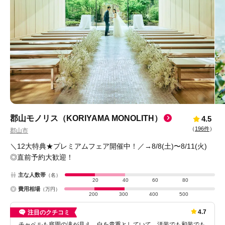
郡山モノリス（KORIYAMA MONOLITH）
4.5
（
196件
）
郡山市
＼12大特典★プレミアムフェア開催中！／→8/8(土)〜8/11(火)
◎直前予約大歓迎！
主な人数帯
（名）
20
40
60
80
費用相場
（万円）
200
300
400
500
4.7
注目のクチコミ
チャペルも庭園の滝が見え、白を貴重としていて、洋装でも和装でも