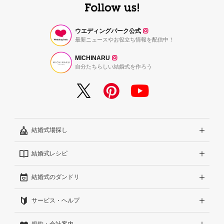
ウエディングパーク公式
最新ニュースやお役立ち情報を配信中！
MICHINARU
自分たちらしい結婚式を作ろう
結婚式場探し
結婚式レシピ
エリアから探す
結婚式のダンドリ
こだわりから探す
結婚式準備レポート『ハナレポ』
サービス・ヘルプ
雰囲気から探す
結婚式当日の動画『ムビレポ』
結婚準備ガイド