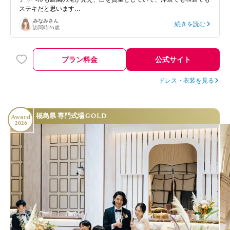
ステキだと思います…
みなみ
さん
続きを読む
訪問時
26歳
プラン料金
公式サイト
ドレス・衣装を見る
GOLD
福島県 専門式場
Award
2026