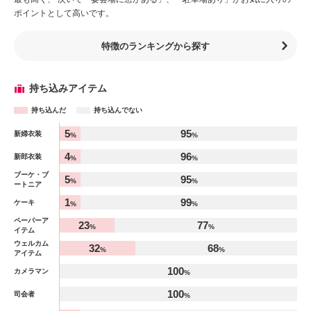
ポイントとして高いです。
特徴のランキングから探す
持ち込みアイテム
持ち込んだ
持ち込んでない
アイテム
5
95
新婦衣装
%
%
%
4
96
新郎衣装
%
%
ブーケ・ブ
5
95
%
%
ートニア
1
99
ケーキ
%
%
ペーパーア
23
77
%
%
イテム
ウェルカム
32
68
%
%
アイテム
100
カメラマン
%
100
司会者
%