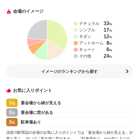
会場のイメージ
33
ナチュラル
%
17
シンプル
%
12
モダン
%
8
アットホーム
%
6
キュート
%
24
その他
%
イメージのランキングから探す
お気に入りポイント
1
宴会場から緑が見える
位
2
宴会場に窓がある
位
3
駐車場あり
位
須賀川駅周辺の会場のお気に入りポイントでは「宴会場から緑が見える」が
最も高く、 次いで「宴会場に窓がある」、「駐車場あり」がお気に入りの