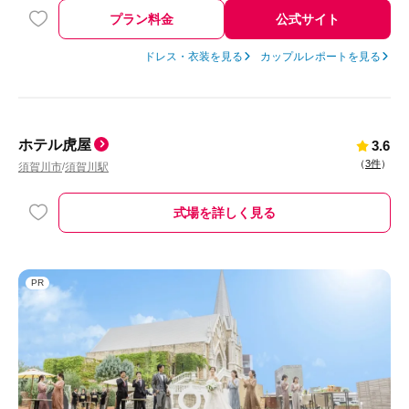
プラン料金
公式サイト
ドレス・衣装を見る
カップルレポートを見る
ホテル虎屋
3.6
（
3件
）
須賀川市
須賀川駅
/
式場を詳しく見る
PR