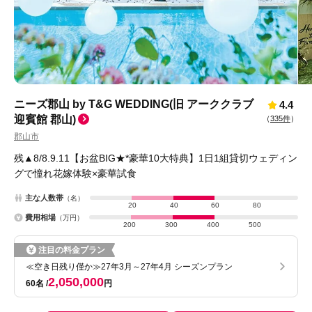
ニーズ郡山 by T&G WEDDING(旧 アーククラブ
4.4
迎賓館 郡山)
（
335件
）
郡山市
残▲8/8.9.11【お盆BIG★*豪華10大特典】1日1組貸切ウェディン
グで憧れ花嫁体験×豪華試食
主な人数帯
（名）
20
40
60
80
費用相場
（万円）
200
300
400
500
注目の料金プラン
≪空き日残り僅か≫27年3月～27年4月 シーズンプラン
2,050,000
60名
円