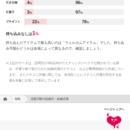
4
96
引き出物
%
%
3
97
引菓子
%
%
22
78
プチギフト
%
%
1
持ち込みなしは
%
持ち込んだアイテムで最も高いのは「ウェルカムアイテム」でした。持ち込
み可能かどうかは会場によって異なるので、確認しましょう。
※上記のデータは、訪問日が3年以内のウエディングパークで公開されている郡
山・中通り南で挙げられた結婚式場のクチコミ、および費用明細から作成してい
ます。 またクチコミ評価に関しては、各項目ごとにクチコミ評価が存在する会
場を対象に計算して表示しています。
福島
須賀川駅の結婚式・結婚式場
ページトップへ