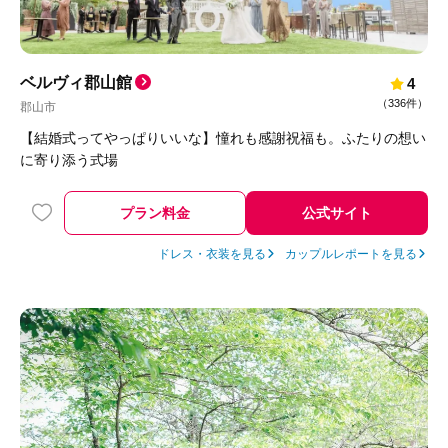
ベルヴィ郡山館
4
（
336件
）
郡山市
【結婚式ってやっぱりいいな】憧れも感謝祝福も。ふたりの想い
に寄り添う式場
プラン料金
公式サイト
ドレス・衣装を見る
カップルレポートを見る