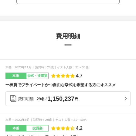
費用明細
本番
2023年11月
訪問時
26歳
ゲスト人数
21～30名
4.7
本番
挙式・披露宴
一棟貸でプライベートかつ自由な挙式を希望する方にオススメ
1,150,237
費用明細
円
29名
本番
2023年8月
訪問時
28歳
ゲスト人数
31～40名
4.2
本番
披露宴