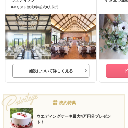
ウエディング
引き立つ運
キリスト教式
神前式
人前式
施設について詳しく見る
成約特典
ウエディングケーキ最大4万円分プレゼン
ト！