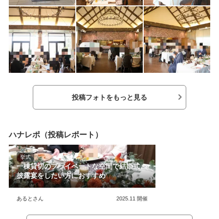
た、結婚式の演出
ことと、なるべく
い式にしたいと思
であることと、お
とが式場決定の決
ら美味しいと言っ
投稿フォトをもっと見る
ハナレポ（投稿レポート）
挙式
一棟貸切のプライベートな空間で結婚式・
披露宴をしたい方におすすめ
あるとさん
2025.11
開催