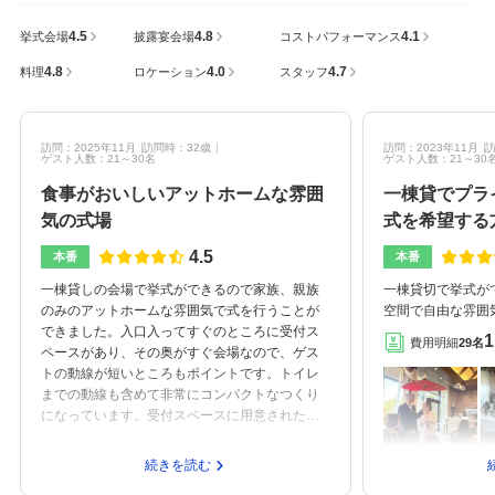
4.5
4.8
4.1
挙式会場
披露宴会場
コストパフォーマンス
4.8
4.0
4.7
料理
ロケーション
スタッフ
訪問：2025年11月
訪問時：32歳
訪問：2023年11月
訪
ゲスト人数：21～30名
ゲスト人数：21～30
食事がおいしいアットホームな雰囲
一棟貸でプラ
気の式場
式を希望する
4.5
本番
本番
一棟貸しの会場で挙式ができるので家族、親族
一棟貸切で挙式が
のみのアットホームな雰囲気で式を行うことが
空間で自由な雰囲
できました。入口入ってすぐのところに受付ス
挙式自体も屋内と
1
費用明細
29名
ペースがあり、その奥がすぐ会場なので、ゲス
当日の天候で屋外
トの動線が短いところもポイントです。トイレ
きるそうです。一
までの動線も含めて非常にコンパクトなつくり
露宴も同じ所で行
になっています。受付スペースに用意された備
で、参列者に子供
え付けのインテリアも非常におしゃれで、希望
ったです。あらか
すれば配置を変えて自由に使用することができ
ていたので値上げ
続きを読む
ます。また、今回私たちは屋内で挙式を行いま
み料は、ケーキカッ