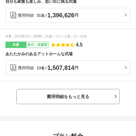
自分も家族も楽しみ、思い出に残る式場
1,396,626
費用明細
円
31名
本番
2023年4月
訪問時
31歳
ゲスト人数
11～20名
4.5
本番
挙式・披露宴
あたたかみのあるアットホームな式場
1,507,814
費用明細
円
13名
費用明細をもっと見る