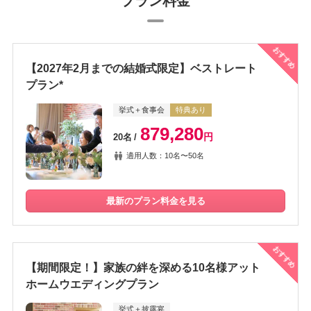
プラン料金
おすすめ
【2027年2月までの結婚式限定】ベストレート
プラン*
挙式＋食事会
特典あり
879,280
円
20名
適用人数：10名〜50名
最新のプラン料金を見る
おすすめ
【期間限定！】家族の絆を深める10名様アット
ホームウエディングプラン
挙式＋披露宴