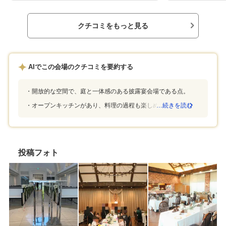
したが、式場の庭の部分を使用して、外での挙
引き出物800円、
式を行うことも可能です。庭の部分は石畳や植
た。ペーパーアイ
木もきれいで、そのほかライトなどの設備もあ
料もかからなかっ
クチコミをもっと見る
り、やりたい挙式のスタイルに柔軟に対応する
た、お酒や紅茶な
ことができる施設だと思います。天井が高く、
らなかったため、
非常に大きな掃き出し窓で庭の部分とつながっ
げずにお気に入り
ているため、開放的な印象を受けます。オープ
できました。通常
AIでこの会場のクチコミを要約する
ンキッチンが非常におしゃれで、作っている過
を楽しめます。ゲ
程の音や香りでも料理を楽しむことができま
美味しいとの声が
す。ペーパーアイテム類、ケーキは持ち込みに
セスはあまり良く
開放的な空間で、庭と一体感のある披露宴会場である点。
より対応したため当初の見積もりより安くなり
もありますが割高
オープンキッチンがあり、料理の過程も楽しめる点。
…続きを読む
ました。魚のスープが非常に美味しかったで
が良いかと思いま
す。式場までは車での移動が必須だと思いま
りがあることがわ
す。一棟貸しであり、アットホームな雰囲気で
が迅速に対応して
式ができるところ。食事が非常に美味しいとこ
いました。トラブ
ろ。希望の日で会場の予定を抑えられるよう、
お世話も十分に行
投稿フォト
下見は早めに行うと良いと思います。家族のみ
者に子供が多かっ
で気兼ねなく参加できる式にしようと考えてい
ぬシールラリーを
ました。子供やお年寄りも参加する予定であっ
タンプだと洋服を
たため、子供が遊べるスペースや、バリアフリ
に変更していただ
ーを意識して会場を選びました。会場のレイア
を作って頂けまし
ウトと、設備を自由に使える点が気に入りまし
いので特にペーパ
た。また、食事が非常に美味しいところも良か
約できます。参列
ったです。
というところを重