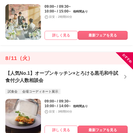
09:00~
09:30~
10:00~
15:00~
他時間あり
目安：2時間00分
詳しく見る
最新フェアを見る
おすすめ
8
/
11
（火）
【人気No.1】オープンキッチン×とろける黒毛和牛試
食付少人数相談会
試食会
会場コーディネート展示
09:00~
09:30~
10:00~
14:00~
他時間あり
目安：3時間00分
詳しく見る
最新フェアを見る