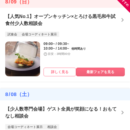
おすすめ
8
/
09
（日）
【人気No.1】オープンキッチン×とろける黒毛和牛試
食付少人数相談会
試食会
会場コーディネート展示
09:00~
09:30~
10:00~
14:00~
他時間あり
目安：3時間00分
詳しく見る
最新フェアを見る
8
/
08
（土）
【少人数専門会場】ゲスト全員が笑顔になる！おもて
なし相談会
会場コーディネート展示
相談会