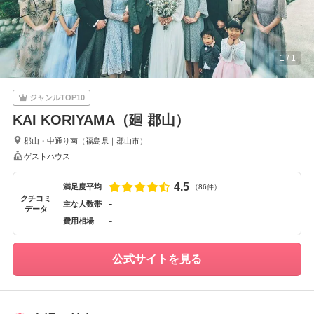
1
/
1
ジャンルTOP10
KAI KORIYAMA（廻 郡山）
郡山・中通り南
（
福島県
｜
郡山市
）
ゲストハウス
4.5
満足度平均
（86件）
クチコミ
-
主な人数帯
データ
-
費用相場
公式サイトを見る