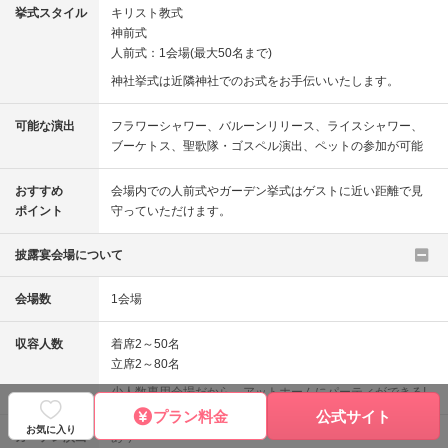
挙式スタイル
キリスト教式
神前式
人前式：1会場(最大50名まで)
神社挙式は近隣神社でのお式をお手伝いいたします。
可能な演出
フラワーシャワー
バルーンリリース
ライスシャワー
ブーケトス
聖歌隊・ゴスペル演出
ペットの参加が可能
おすすめ
会場内での人前式やガーデン挙式はゲストに近い距離で見
ポイント
守っていただけます。
披露宴会場について
会場数
1会場
収容人数
着席2～50名
立席2～80名
少人数専用会場だから、アットホームにパーティができる!
プラン料金
公式サイト
お気に入り
ガーデン演出
あり