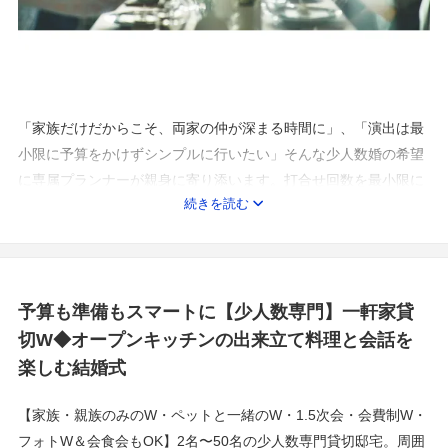
「家族だけだからこそ、両家の仲が深まる時間に」、「演出は最
小限に予算をかけずシンプルに行いたい」そんな少人数婚の希望
に専属プランナーが親身に寄り添います。打合せ回数を最小限に
続きを読む
抑え、オンライン相談も可能。おふたりらしいアットホームな結
婚式をスマートに叶えます。
予算も準備もスマートに【少人数専門】一軒家貸
切W◆オープンキッチンの出来立て料理と会話を
楽しむ結婚式
【家族・親族のみのW・ペットと一緒のW・1.5次会・会費制W・
フォトW＆会食会もOK】2名〜50名の少人数専門貸切邸宅。周囲