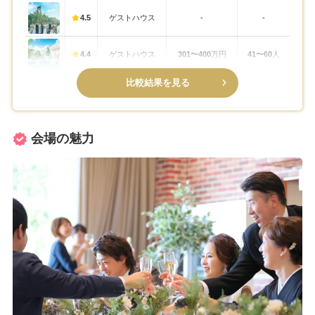
4.5
ゲストハウス
-
-
4.4
ゲストハウス
301〜400
万円
41〜60
人
比較結果を見る
会場の魅力