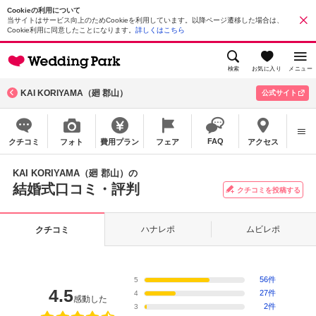
Cookieの利用について
当サイトはサービス向上のためCookieを利用しています。以降ページ遷移した場合は、
Cookie利用に同意したことになります。
詳しくはこちら
検索
お気に入り
メニュー
KAI KORIYAMA（廻 郡山）
公式サイト
FAQ
クチコミ
フォト
費用プラン
フェア
アクセス
KAI KORIYAMA（廻 郡山）の
結婚式口コミ・評判
クチコミを投稿する
ハナレポ
ムビレポ
クチコミ
56件
5
4.5
27件
4
感動した
2件
3