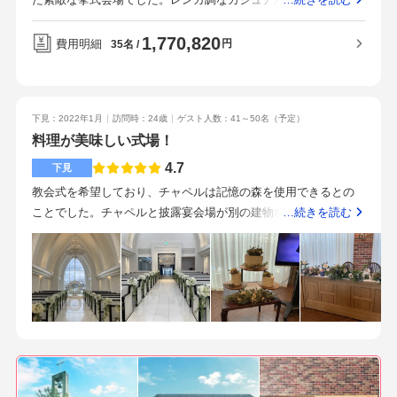
た家族が迷うこともなかったと思います。また、会場からヘア
ットホームな温かい雰囲気でみんなで料理をおいしく食べると
メイクチェンジで抜けたときもすぐ近くに控室があるので移動
いう、私が理想としていた結婚式を行うことができました。会
1,770,820
費用明細
円
35名
も少なくてとてもスマートでした。会場の外にガーデンもある
場にキッチンがあり、作りたてのおいしいご飯が食べれたとこ
ので、大きな窓からは青々としたガーデンが見えてよかったで
ろがすごくよかったです。会場の窓を開ければ、ガーデンにつ
す。ガーデンで、デザートビュッフェを行ったので会場内での
ながっており開放的でした。晴れていたので、心地よい風も入
雰囲気とはまた変わって、楽しんでもらえたかなと思います。
下見：2022年1月
訪問時：24歳
ゲスト人数：41～50名
（予定）
り、感染面からもよかったです。お金をかけたところは料理で
あとは、オープンキッチンが会場内にあるので、料理のいい香
料理が美味しい式場！
す。一部グレードアップをしてゲストへのおもてなしを優先し
りがして、出来立ての料理が並ぶのがよかったです。ウェディ
ました。節約したところは、装花や花束など花関係です。メイ
4.7
下見
ングドレスとタキシードは、パックプランには入っていました
クリハーサルもありましたが、あまりこだわりを持っていなか
教会式を希望しており、チャペルは記憶の森を使用できるとの
が、ウェディングドレス20万までタキシード10万までというこ
ったのと、高めだったのでなしにし、節約しました。ですが、
ことでした。チャペルと披露宴会場が別の建物なので、天候や
…続きを読む
とで、悩みましたがやっぱり自分がいいと思ったものを選び見
当日はいろいろ出来上がりはとても素敵でした。どれもおいし
ご年配の方が心配でした。ナチュラル、アットホームな雰囲気
積もりから値上がりしました。それから、花嫁のボディメイ
く、はずれはなかったです。ゲストからも好評でした。ゲスト
でした。ゲストとの距離が近いのも魅力だと思います。素敵な
ク、新郎のヘアメイク等もギリギリまで悩みましたが晴れ舞台
は大体車できていたので、式場ら駅からは離れていますが、問
ガーデンもあり、演出で使用したら盛り上がると思います。料
なので急遽やることにしました。招待状は、家族のみでしたの
題はなかったと思います。式当日に誕生日の方がゲストにいた
金を重要視していたため、丁寧に説明していただきました。料
で特につくらず席次表、席札などは自分たちで作ったので節約
のですが、無料でメッセージプレートを作っていただいたり、
理が美味しすぎます！！他の式場だとこってりとした味付けの
できたと思います。またブーケですが、ダーズンローズにした
ゲストの苦手な食べ物に対して柔軟に対応していただきまし
ものが多い印象ですが、こちらは素材の味を生かした、いい意
のでブーケを別々につくることもなく挙式と披露宴で使用して
た。堅い結婚式ではなく、みんなでラフに楽しめる結婚式にな
味でシンプルなお料理。何を食べても美味しかったです！！駅
ブーケのパックプランより節約できたため、参加できなかった
ったのではないかと思います。
から少し離れているため、送迎バスがあるといいと感じまし
おじいちゃんへ ブーケのお土産をもって帰ることができまし
た。ただ、駐車場もたくさんあるため、不便は感じないと思い