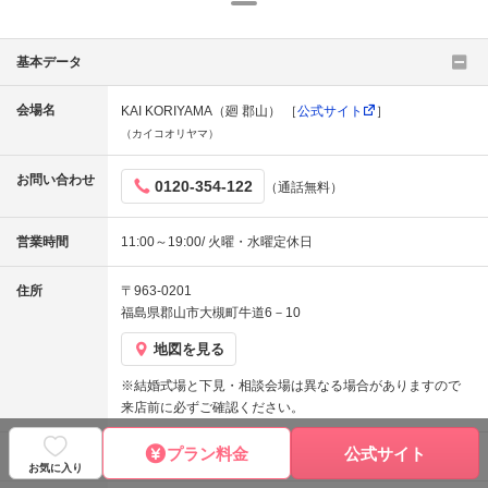
基本データ
会場名
KAI KORIYAMA（廻 郡山） ［
公式サイト
］
（カイコオリヤマ）
お問い合わせ
0120-354-122
（通話無料）
営業時間
11:00～19:00/ 火曜・水曜定休日
住所
〒963-0201
福島県郡山市大槻町牛道6－10
地図を見る
※結婚式場と下見・相談会場は異なる場合がありますので
来店前に必ずご確認ください。
プラン料金
公式サイト
アクセス
東北新幹線「郡山駅」よりタクシーで10分。
お気に入り