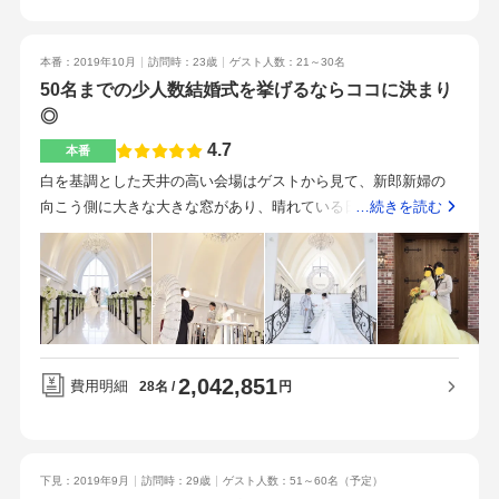
た。内環状線の車の音も結構大きく聞こえていました。集合写
わせが楽しみです。温かみのある会場で、ガーデンもあり、ゲ
真を撮るのにイスを片付けるのですがスタッフが出てこないの
ストとの距離も近いところがポイントです。とっても素敵な会
で自分でどかしました。写真を撮る時も顔が見えないとかなり
本番：2019年10月
訪問時：23歳
ゲスト人数：21～30名
場です。ナチュラル、シンプルが好きなカップルが気にいる会
時間がかかりました。庭に植えてある木々が大きくなれば周り
50名までの少人数結婚式を挙げるならココに決まり
場です。また、食事がオススメです。
が隠れるので良いかもしれませんね。庭で挙式するならキチン
◎
と見て判断されると良いと思います。披露宴会場兼控え室でし
4.7
本番
た。ウェルカムドリンクが用意されていましたが出てくるのが
白を基調とした天井の高い会場はゲストから見て、新郎新婦の
遅かったです。ウェルカムフード？も取りに行くのが大変でし
向こう側に大きな大きな窓があり、晴れている日は特に写真映
…続きを読む
た。60～70人くらいでしたが後ろの人との席が近く動くのが大
えします☺︎挙式会場からはほんの少し離れますがまるで森の中
変でした。オープンキッチンだったのでカジュアル感がありま
に来たような気持ちになる隠れ家的な会場です☺︎茶ベースに緑
した。出来たものをすぐに食べれるので温かく美味しかったで
がとても映え、ナチュラル・カジュアル・キュートな披露宴を
す。結婚式で食べる料理というよりはレストランでちょっとい
されたい方にはとってもおすすめです☺︎ちなみに私たちはプー
いコース料理を食べる感覚です。車で行きましたが駐車場がた
さんウエディングをテーマに黄色・赤・ピンク・オレンジを使
くさんありました。最寄り駅からは遠いので車かバスを利用す
って会場装飾しました♪会場内には綺麗なトイレとブライズルー
るのがいいと思います。バイトのこが多かったせいか出てくる
2,042,851
ムガーデンやオープンキッチンがあります☺︎互助会(f3)に入会し
費用明細
円
28名
のが遅かったり、鯛茶漬けの汁をそそがれた瞬間に庭でのセレ
ていたこともあり最初の見積り時点で既に割引率が高かったで
モニーが始まったので外に出てくださいとアナウンスされたり
す☺︎予算オーバーしたのは衣装代だけでした。手作りしたも
しました。披露宴の流れをスタッフはわかっていたのでしょう
の・プロフィールムービー、オープニングムービー・進行表、
か？天井が高く開放感があるので少人数や友達だけのカジュア
下見：2019年9月
訪問時：29歳
ゲスト人数：51～60名
（予定）
プロフィールブック・席次ボード、席札、メニュー表・会場装
ルなパーティーに向いているのではないでしょうか。トイレの