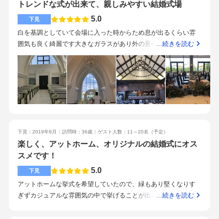
トレンドな式が出来て、親しみやすい結婚式場
飾品、ウェルカムスペース用アイテム・招待状一式etc.持ち込み
数が少ないのが残念でした。2人のプロフィールムービーは小さ
したもの・ブライダルインナー、ベール、・リストレットブー
5.0
下見
めのテレビで見させられたのですが遠いところにいたので見辛
ケ、ブートニア、花冠、髪飾り・両親贈呈品(花束、ウェイトベ
白を基調としていて会場に入った時からため息が出るくらい雰
かったです。
ア、子育て感謝状)・プチギフト(梅干し)・会場装飾品(バルーン
囲気も良く綺麗です大きなガラスがあり外の景色と自然光で絵
…続きを読む
入口2つ/会場内4か所)・テーブル装花傘増し分(緑のツタ)・bgm
になります広々としていて綺麗です今時なレンガ張りのお洒落
半端なく美味しいです。本当に。何を食べても幸せな気持ちに
な会場です60人までと小規模なので新郎新婦との距離が近くて
なります。新婦は式中ほとんど食べられないと言いますがほぼ
いいと思いますプランがとてもお得です見栄えも、味もとても
ほぼ完食しました(笑)美味しくて手が止まらないんです(泣)偏食
良いです地元産の食材を生かしていて老若男女喜ばれる料理だ
のゲストががっついて食べてました。結婚式場でこんなに美味
と思いました挙式会場は自然光が入り空も見えるのでとても映
しい料理を食べたのは廻郡山が初めてです☺︎！！！どの駅から
えます駅からは車で15分もかからず立地はいいですとても親し
も離れていますが最寄りの郡山駅からはバスを出していただく
みやすく話しやすいので毎回打ち合わせの時いろんな話しに広
ことができます。駐車場がとても広いです☺︎しまむらが目の前
下見：2019年9月
訪問時：36歳
ゲスト人数：11～20名
（予定）
げつつ自分らのやりたいことを引き出してくれます友人の結婚
にありますが式当日は全くと言っていいほど気になりませんで
楽しく、アットホーム、オリジナルの結婚式にオス
式でこの会場に来た時の一目惚れでした小さい子が飽きなそう
した！来る人には目印になり、式中は全く気にならないしまむ
スメです！
な会場であったり、階段も少ないので妊婦さん、おじいちゃん
ら…結婚式マジックでしょうか？(笑)私たちが式を挙げた日は、
おばあちゃんも来やすいと思います化粧室、控え室、禁煙室と
5.0
下見
台風が最接近した日でスタッフさんも少ない中でしたが常に笑
ても綺麗で広いです個性を活かしたいアットホームな雰囲気に
アットホームな挙式を希望していたので、緑もあり堅くなりす
顔で対応してくださりました。アテンドさんは常に近くにいた
したい方おススメです
ぎずカジュアルな雰囲気の中で挙げることが出来そうでした。
…続きを読む
のですが驚くほど写真に映っていなくて、さすがプロだ～と旦
会場内は温かな木目調の建物なので、温かな雰囲気でした。あ
那と話題になりました☺︎プランナーさんは、冗談を言って笑わ
まり広過ぎず、丁度いい広さの会場です。挙式から披露宴まで