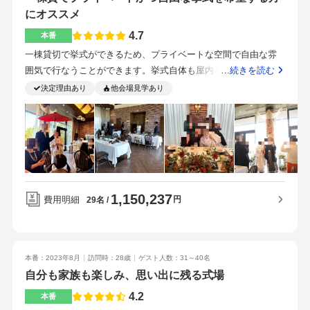
回私たちは屋内で挙式を行いましたが、式場の庭の部分を使用
にオススメ
して、外での挙式を行うことも可能です。庭の部分は石畳や植
4.7
本番
木もきれいで、そのほかライトなどの設備もあり、やりたい挙
一棟貸切で挙式ができるため、プライベートな空間で自由な雰
式のスタイルに柔軟に対応することができる施設だと思いま
囲気で行なうことができます。挙式自体も屋内と屋外どちらで
…続きを読む
す。天井が高く、非常に大きな掃き出し窓で庭の部分とつなが
行うか選べて、当日の天候で屋外から屋内に変更することもで
決定理由あり
他会場見学あり
っているため、開放的な印象を受けます。オープンキッチンが
きるそうです。一棟貸切であるため挙式から披露宴も同じ所で
非常におしゃれで、作っている過程の音や香りでも料理を楽し
行えることから移動がスムーズで、参列者に子供が多くても自
むことができます。ペーパーアイテム類、ケーキは持ち込みに
由に遊べて良かったです。あらかじめ多めに見積もりをもらっ
より対応したため当初の見積もりより安くなりました。魚のス
ていたので値上げはありませんでした。持ち込み料は、ケーキ
ープが非常に美味しかったです。式場までは車での移動が必須
カット5000円、新郎袴5万円、引き出物800円、引き菓子・縁起
だと思います。一棟貸しであり、アットホームな雰囲気で式が
物200円でした。ペーパーアイテムはほぼ手作りで持ち込み料も
できるところ。食事が非常に美味しいところ。希望の日で会場
1,150,237
かからなかったため節約できました。また、お酒や紅茶などの
費用明細
円
29名
の予定を抑えられるよう、下見は早めに行うと良いと思いま
飲料も持ち込み料がかからなかったため、フリードリンクのラ
す。家族のみで気兼ねなく参加できる式にしようと考えていま
ンクを上げずにお気に入りのお酒などを振る舞うことができま
した。子供やお年寄りも参加する予定であったため、子供が遊
した。通常のコースでも十二分にお料理を楽しめます。ゲスト
べるスペースや、バリアフリーを意識して会場を選びました。
本番：2023年8月
訪問時：28歳
ゲスト人数：31～40名
の方からお料理が本当に美味しいとの声がありました。式場ま
会場のレイアウトと、設備を自由に使える点が気に入りまし
自分も家族も楽しみ、思い出に残る式場
でのアクセスはあまり良くはないです。貸切のバスなどもあり
た。また、食事が非常に美味しいところも良かったです。
ますが割高になるため自分で手配した方が良いかと思います。
4.2
本番
結婚式当日に席次表に誤りがあることがわかり、訂正を諦めて