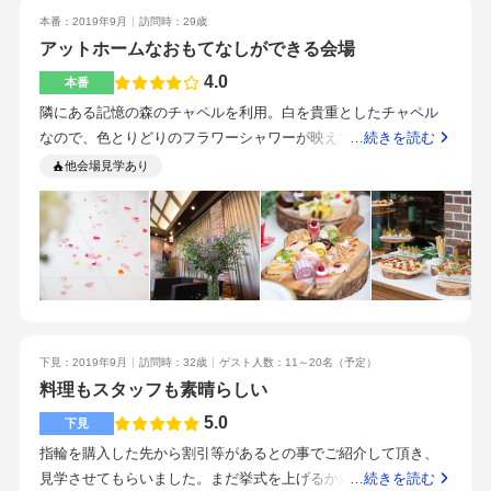
せてくれたり、私の細かなお願いを聞いてくれたりと本当に親
同じ会場内で出来るので、それも魅力的でした。自分たちでオ
本番：2019年9月
訪問時：29歳
切にしていただきました。メイクさん、カメラマンさんもとて
リジナルを作ることも出来そうで、今から楽しみです！温かな
アットホームなおもてなしができる会場
も丁寧な方でお二人の姿を見かけるとなぜかとても安心しまし
雰囲気で、和やかに披露宴が出来そうな会場です。会場内から
た☺︎司会さんは口調が柔らかく、とても上品な方で時々会場の
4.0
本番
見えるガーデンも素敵です。オープンキッチンもあり、見た目
笑いを誘いながら楽しく進めてくださりました☺︎当日挙式時演
隣にある記憶の森のチャペルを利用。白を貴重としたチャペル
だけではなく、素敵なお料理の匂いも楽しめる会場です。招待
出・集合写真の他に家族写真(新郎側・新婦側)・フラワー＆ミッ
なので、色とりどりのフラワーシャワーが映えてとてもきれい
…続きを読む
する方の中には、小さな子どももいるので、ガーデンを開放し
キーポンポンクラッカー・ベールダウン、ジャケットセレモニ
だった。大階段で集合写真を撮れるのも良い。木目調のナチュ
他会場見学あり
て楽しくやりたいなと思っています。いつも車で行ってしまう
ー披露宴時演出・番傘入場、乾杯者抽選・両家母親によるプロ
ラルなイメージ。建物そのものを貸し切れるところが良い。当
のでわかりませんが、交通アクセスは問題ありません。立地も
フィール紹介・おみくじラウンド、祖父母プレゼント・中座サ
日はぎりぎり雨が降っていなかったため、ガーデンでデザート
意外と静かで緑があり、癒される空間です。スタッフさん、プ
プライズ・お色直し(プロフィールムービー上映)・ケーキ入刀・
ビュッフェや写真撮影が行えた。見積もり時から大幅に値上が
ランナーさん、皆さんいつも笑顔で出迎えてくれ、そして話も
サンクスバイト、ファーストバイト・ブーケ＆ブロッコリープ
りしたところはなし。ドレスは白ドレス1着をアレンジしながら
たくさん引き出してくれてとても嬉しいです！披露宴会場の扉
ルズ・キャンドルリレー・花嫁手紙＆両親プレゼント(・両親か
通しで着用。デザートビュッフェが充実していたためウェディ
をオープンにすれば、お庭があり開放的な空間の中、挙式が出
らサプライズプレゼント)・撮って出しエンドロール(一緒に鑑賞)
ングケーキは無し。ペーパーアイテムは自作。大満足。ゲスト
来そうです。あと、なんといってもお料理がオススメ！アット
どれもやって良かったです♪両親が結婚式をした場所だったこと
からも料理がとてもよかったとの感想が。大人のコース料理に
ホームな感じで式を希望する方、オリジナルな式にしたい方は
が決め手でした☺︎実際挙げてみて、料理もサービスも質が高く
は早いが子供用だとやや少ないかな…など、微妙な年齢の子ど
下見：2019年9月
訪問時：32歳
ゲスト人数：11～20名
（予定）
気に入る式場です。
こちらの会場で大正解＆大成功でした☆★2019年10月挙式でし
料理もスタッフも素晴らしい
もに対して追加料理をつけて頂けたのもありがたかった。駅か
たが契約は2018年6月にはしていました☺︎そこまで早くなくても
ら少し距離があるため、新幹線で来るゲストにはタクシーチケ
5.0
下見
良いのですが沢山手作りしたい方や、こだわりたい方は10ヶ月
ットなどの配慮が必要。ガーデンで撮った写真に、立地柄しま
指輪を購入した先から割引等があるとの事でご紹介して頂き、
～1年前には見学・申込されると仕事と両立しながらでもゆっく
むらの看板が時折映り込んでしまうのが少し残念だった。アッ
見学させてもらいました。まだ挙式を上げるか迷っている中、
…続きを読む
り丁寧に準備ができると思います⑅︎◡̈︎*
トホームな雰囲気の中にもきめ細やかな気遣いがあり、本当に