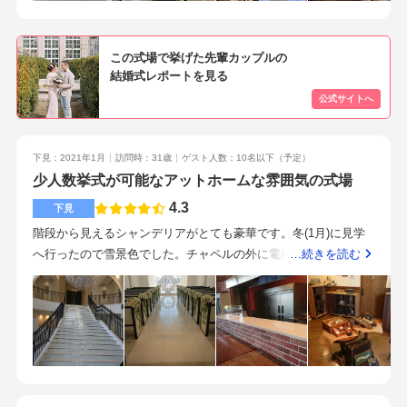
べるより慣れてる箸で純粋に美味しく食べてもらえることが本
らはどれも美味しくてお腹いっぱいと言っていました。煙が出
たいポイントだと思います。説明を聞いて、上がり幅を考える
当によかったです。結婚式準備では、意外とあっという間に時
るオマール海老のお料理が出る演出をしたところ、ゲストから
とコスパは低いと思いました。あのガーデンにプラス料金がか
間が過ぎてしまうので 誓いの言葉や、感謝の手紙、挨拶など
とても喜んでくれてやって良かったと思いました。駅からは遠
かるのは疑問です。どれも美味しかったですが、特にメインの
この式場で挙げた先輩カップルの
は早めに考えて練習しておいたほうがよかったなと思いまし
結婚式レポートを見る
いです。タクシーを使わないといけないかなと思います。お店
サーロインにトリュフ塩とワサビを添えたものがとても美味し
た。また、笑顔の練習をしていなかったので、練習をしておけ
や住宅が周りにあります。駐車場は完備されています。スタッ
かったです。ランチをやっていたら食べに行きたいくらいで
ばよかったと思いました。"口角を少し上げるくらいが綺麗"とサ
フさんの対応は満点だと思います。丁寧な対応が良かったとこ
す。内環状線沿いのためアクセスはしやすいと思います。ただ
イトに書いてあったからその通りにしたら、写真だと笑ってい
ろがこの式場を選んだ理由の一つです。当日トラブルがありま
交通量が多いゆえに廻のガーデンは騒音が気になりますし、他
ないように見えたのでもっと普通に笑えばよかったと思いまし
下見：2021年1月
訪問時：31歳
ゲスト人数：10名以下
（予定）
したが迅速に対応もしてくださり、とても感謝しております。
店の大きい看板や目の前の駐車場の車も目立ちます。プランナ
た。でもスタッフのみなさんがとても良くしてくださったので
少人数挙式が可能なアットホームな雰囲気の式場
また、ゲストからもスタッフさんの対応が素晴らしいかったと
ーさんは感じの良い方で、こちらの話を元にした提案もしてく
とてもいい式を、挙げられることができました！アットホーム
聞きました。この式場にして良かったと思っています。・少人
ださいました。試食を担当してくださったスタッフさんもちょ
4.3
下見
な結婚式をやりたい方はピッタリの会場だと思います！
数婚にはおすすめです。この式場の決め手はスタッフの対応で
っとした疑問をすぐ解決してくれて安心しました。廻の会場内
階段から見えるシャンデリアがとても豪華です。冬(1月)に見学
した。一人一人とても丁寧で親切です。わがままを言っても柔
はとてもおしゃれで、付近の会場にはないカジュアルさがとて
へ行ったので雪景色でした。チャペルの外に電線が見えてしま
…続きを読む
軟に対応してくださります。コロナ禍もあり私達は少人数婚で
も素敵だと思います。個人的感想ですが、料理が絶品でした。
っているのが景色としては残念ですが、木が生い茂る季節だと
行いました。アットホームな雰囲気で両親も立ち上がって挨拶
食婚式を掲げていることもあり、料理重視の方や少人数で食事
丁度隠れていい雰囲気になるのかなと思います。オープンキッ
しに行くということはなく、みんなでゆっくりご飯が食べれた
中心になる方はぜひ試食されてはいかがかと思います。もしチ
チンなので、ライブ感があります。レンガ調で落ち着いた雰囲
ので良かったです。家族に感謝を伝えられる機会だったので少
ャペルで挙式する場合、廻までは屋外を移動することになるの
気のある場所です。窓を開けるとウッドデッキになっていま
人数婚にしたい方にはおすすめです。
で、足が不自由な方は大丈夫か、雨天時でも問題ないか確認し
す。新郎新婦とゲストの距離が近いので、アットホームな感じ
ておくと良いと思います。
で良いですね。kaikoriyamaは2名〜の会場使用可能なので家族や
親族のみの少人数での会食に良いと思います。元々両親の互助