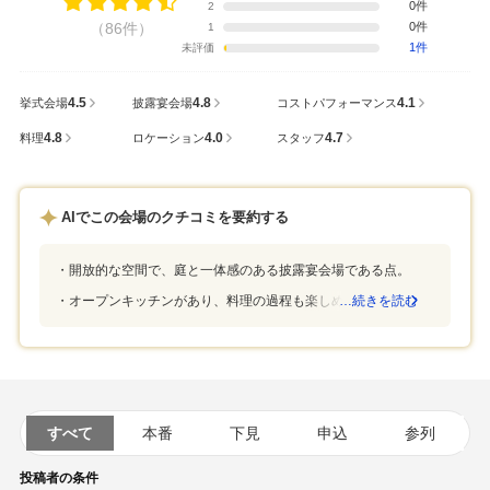
0件
2
（86件）
0件
1
1件
未評価
4.5
4.8
4.1
挙式会場
披露宴会場
コストパフォーマンス
4.8
4.0
4.7
料理
ロケーション
スタッフ
AIでこの会場のクチコミを要約する
開放的な空間で、庭と一体感のある披露宴会場である点。
オープンキッチンがあり、料理の過程も楽しめる点。
…続きを読む
すべて
本番
下見
申込
参列
投稿者の条件