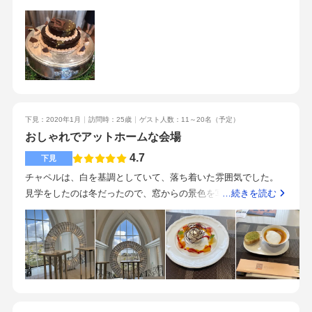
フの方が素敵だったことと、試食したお料理がとても美味しか
力的でした。立地は内環状線沿いでわかりやすい。駐車場も隣
した。全体を見渡せて、招待者全員の顔が見える広さです。キ
ったことです。特に式場の人との相性は大事だと思います。式
接する記憶の森と一緒なので、多くの台数が停められます。披
ッチン併設なので、調理している音や匂いを感じられるし、な
の準備期間は何ヵ月と決して短くない期間なので、その時間も
露宴会場の大きな窓からの緑は、春夏の季節はキレイだろうな
により出来立てを配膳してもらえます。どの年代の参列者にも
楽しんで過ごしたいと思っていました。そのため、夫婦共に素
と思えるのですが、向かいにあるしまむらさんの看板が少し気
美味しい！と言っていただけました。駅近ではないですが、タ
敵だなと感じたスタッフの方がいた式場に決めました。
になりました。説明も丁寧で、様々な質問にもお答え頂けまし
クシーで15分ほどなので不便さはありません。関わってくださ
た。私たち二人が悩んでいると、スタッフがいると二人で話し
った全てのスタッフさんに満足です。プランナーさんとの打ち
合い難いだろうからと席を外して下さり、配慮して下さいまし
合わせでは、次までの宿題を明確に出してもらえ、毎回サクサ
た。美味しい料理で参列者をおもてなししたいと思っていたの
下見：2020年1月
訪問時：25歳
ゲスト人数：11～20名
（予定）
クと進みました。盛大な披露宴を希望していなかったので、披
で、料理はやはり美味しかった。子供用のメニューも年齢によ
おしゃれでアットホームな会場
露宴会場の大きさや、ブラウン調の雰囲気でアットホームな披
り段階があり、良さそうだった。家族でカジュアルに、堅苦し
露宴になりました。決め手は料理の美味しさと雰囲気でした。
4.7
下見
い雰囲気を好まないカップルには良さそう。家族の更衣室は隣
結婚式に対して、正直最初は乗り気でなかった私達ですが、や
チャペルは、白を基調としていて、落ち着いた雰囲気でした。
接する記憶の森を利用し、移動してくるため、家族の控え室な
ってよかったです！
見学をしたのは冬だったので、窓からの景色を写真で見せてい
…続きを読む
どはない。化粧室はキレイだが、女性用が1つしかなく少なく感
ただきましたが、新緑が会場に映えて素敵でした。昼と夜では
じた。
雰囲気が違って、どちらもよかったです。おしゃれなカフェの
ような雰囲気でした。少人数専門とのことで、温かいアットホ
ームな感じがしました。駅からは少し遠いですが、バス停が近
くにあったり、駐車場が広かったりと便利に感じました。少人
数専門でアットホームな雰囲気が良かったです。オープンキッ
チンがあり、食事も美味しかったです。スタッフの皆さんもと