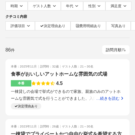
時期
ゲスト人数
年代
性別
満足度
クチコミ内容
評価項目
決定理由あり
費用明細あり
写真あり
86
件
本番：2025年11月
訪問時：32歳
ゲスト人数：21～30名
食事がおいしいアットホームな雰囲気の式場
4.5
本番
一棟貸しの会場で挙式ができるので家族、親族のみのアットホ
ームな雰囲気で式を行うことができました。入口入ってすぐの
…続きを読む
ところに受付スペースがあり、その奥がすぐ会場なので、ゲス
決定理由あり
トの動線が短いところもポイントです。トイレまでの動線も含
めて非常にコンパクトなつくりになっています。受付スペース
に用意された備え付けのインテリアも非常におしゃれで、希望
本番：2023年11月
訪問時：26歳
ゲスト人数：21～30名
すれば配置を変えて自由に使用することができます。また、今
一棟貸でプライベートかつ自由な挙式を希望する方