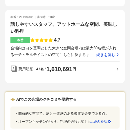
だけて良かったです。親族だけの小規模で、演出しすぎない式
にも喜ばれるのではないかと思いますウッド調の作りの印象デ
にしたいと思っていたので、ピッタリでした。歩いてみて、座
ザインがとてもかわいいガーデンを活かすこともできるとのこ
ってみての景色は見学時にみておいた方がいいなと思います。
とで、当日がとても楽しみですオープンキッチンも魅力妥当だ
本番：2019年8月
訪問時：28歳
と思いますとてもおいしいです今風でおしゃれ！駐車場が広く
話しやすいスタッフ、アットホームな空間、美味し
いいです土地勘がないと駅からのアクセスは難しいかもです
い料理
が、駅前までバスを出すことができるので無問題かと思います
4.7
本番
とても親身になり、寄り添ってくださる印象ですおすすめポイ
会場内は白を基調とした大きな空間会場内は最大50名程が入れ
ントはとにかくおいしい料理とすごく綺麗で、椅子が硬くない
るナチュラルテイストの空間こちらに決まるまでに郡山市内の
…続きを読む
チャペルとすてきなスタッフさんですお料理にこだわりたい方
会場を3〜4店回ったが、こちらが最も美味しく料理が決定因子
にオススメの式場です
の一つとなった。ここだけの話だが今まで参列したどの結婚式
1,610,691
費用明細
円
43名
よりも美味しいと感じた。郡山駅から車で10〜15分、郡山南icよ
り車で15分。挙式会場は五百渕公園の裏で、会場からは大きな
池と緑が見える。春は桜が見える。新郎新婦の為に、とても優
しく寄り添って考えてくれる。挙式前日はウェルカムスペース
AIでこの会場のクチコミを要約する
や披露宴会場の作成に21時頃まで考えて時間がかかってしまっ
たがスタッフは一切嫌な顔はせず接してくれたので、当日はと
開放的な空間で、庭と一体感のある披露宴会場である点。
ても気持ちの良い式を上げることが出来た。人見知りな自分で
も徐々に話せるようになった。スタッフの対応に感謝してい
オープンキッチンがあり、料理の過程も楽しめる点。
…続きを読む
る。食事は是非食べて欲しい。