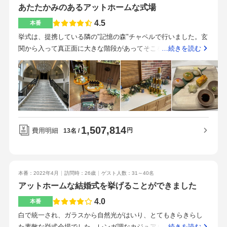
あたたかみのあるアットホームな式場
4.5
本番
挙式は、提携している隣の"記憶の森"チャペルで行いました。玄
関から入って真正面に大きな階段があってそこをあがっていく
…続きを読む
と会場になります。迫力もありますし、とても素敵な雰囲気で
す。会場の中は、白を基調としてまさに挙式に相応しい洗練さ
れた場所という感じです。窓からは、湖や木々が見えて季節感
を感じられ、光が自然と差し込んできます。バージンロード
も、最初に見たときは短いなと思いましたが、実際ドレスを来
て歩いてみるとすごく長く感じました。家族のみの結婚式で、
1,507,814
少人数だったのですがチャペルの大きさは、大きすぎず小さす
費用明細
円
13名
ぎずちょうどよかったです！マイクの音量、音楽もちょうどよ
くてここちよかったです。退場の際のフラワーシャワーも行い
ましたが、想像していたより楽しかったです！披露宴会場は、
本番：2022年4月
訪問時：26歳
ゲスト人数：31～40名
迴郡山で行いました。一軒家で貸し切りなので安心感がありま
アットホームな結婚式を挙げることができました
した。ウッド調のあたたかみがあるアットホームな雰囲気の
中、大好きな家族に囲まれて幸せな気持ちでいっぱいになりま
4.0
本番
した。会場は、シンプルな作りでトイレは会場に入ってすぐの
白で統一され、ガラスから自然光がはいり、とてもきらきらし
ところにありますし、あとは披露宴のみということで、招待し
た素敵な挙式会場でした。レンガ調なカジュアルな会場で、ア
…続きを読む