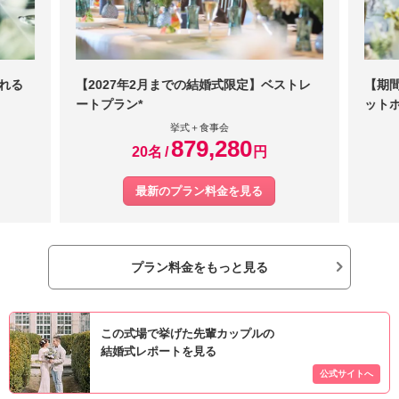
溢れる
【2027年2月までの結婚式限定】ベストレ
【期
ートプラン*
ット
挙式＋食事会
879,280
20名
円
最新のプラン料金を見る
プラン料金をもっと見る
この式場で挙げた先輩カップルの
結婚式レポートを見る