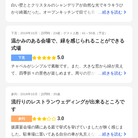
任せできて安心です。もともと、少人数でできる会場を探して
白い壁ととクリスタルのシャンデリアが自然な光でキラキラひ
いたので、思っていた通りの会場でとても満足です。下までの
かり綺麗だった。オープンキッチンで目でも香りでも楽しめそ
…続きを読む
試食がとても美味しく、即、いいなぁ〜と思いました。参列し
うです。テーブルのレイアウトが自由でオリジナル感が出せ
ていただく方が、大人が多いため落ち着いた雰囲気で式をあげ
る。試食させてもらったもの全て美味しかたので当日が楽しみ
たい人は気にいると思います。
です。お肉の焼き加減も個別に対応してもらえるのでうれし
下見：2019年10月
訪問時：23歳
ゲスト人数：41～50名
（予定）
い。デザートブッフェがあるので楽しみ。駐車場が広いので参
温かみのある会場で、緑を感じられることができる
列者が各々車で来ても安心。小人数での挙式、披露宴を短期間
式場
で挙げる為に親切に丁寧に相談に乗ってくれた。小人数で短期
5.0
下見
間の準備でも挙式、披露宴が挙げれるオリジナルのプランが無
チャペルがシンプルで素敵です。また、大きな窓から緑が見え
くても大丈夫。7カ月の妊婦でもウェディングドレスを着て先が
て、四季折々の景色が楽しめます。周りの壁がレンガ調で、茶
…続きを読む
挙げれる。挙式を考えていない場合人前式で使わせてもらえ
色が多く温かみのある、一体感がうまれる会場です。2人のウェ
る。
ディングプランがあり、大体の見積もりを出してくださり、結
婚式にかかる費用を把握できました。フォークやナイフなどで
参列：2019年10月
訪問時：35歳
はなく、ご高齢の方も使いやすい箸で食べる食事スタイルで、
流行りのレストランウェディングが出来るところで
料理もとても美味しいです。また、オープンキッチンで、五感
す
で楽しめる食婚式なので、今後の結婚式が楽しみです。駅から
3.0
参列
バスで20分程度で、道路からの出入りも良く、駐車場も広いで
披露宴会場の隣にある庭で挙式を挙げていましたが狭く感じま
す。担当のスタッフさんが丁寧に説明や会場の紹介をしてくだ
した。駐車場に置いてある自分の車が丸見えなのが残念でし
…続きを読む
さり、親身になってお話を聞いてくださるので、今後の打ち合