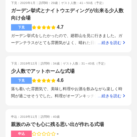
下見：2020年1月
訪問時：29歳
ゲスト人数：41～50名
（予定）
ても親切で、丁寧に対応してくださいました。ガーデンがある
ガーデン挙式とナイトウエディングが出来る少人数
ので子どもも飽きずに過ごせそうです。少人数での式や披露宴
向け会場
を予定している方におすすめです。
4.7
下見
ガーデン挙式をしたかったので、廻郡山を見に行きました。ガ
ーデンテラスがとても雰囲気がよく、晴れた日に挙式出来たら
…続きを読む
最高だと思いました。普通の結婚式場とは違って、広い一軒家
の会場です。木を多く使ったインテリアで、アットホームな雰
囲気で温かみがありました。小さめな会場ですが、少人数でや
下見：2019年12月
訪問時：34歳
ゲスト人数：31～40名
（予定）
りたい人にはちょうどよい会場です。オープンキッチンがあ
少人数でアットホームな式場
り、式場内から調理している様子を見ることができる作りにな
4.6
下見
っていました。記憶の森の隣にある式場です。駐車場は広いの
落ち着いた雰囲気で、美味し料理やお酒を飲みながら楽しく時
で車での来場は心配ありませんでした。駐車場から式場内まで
間が過ごせそうでした。料理がオープンキッチンから提供され
…続きを読む
すべてバリアフリーになっており、お年寄りやベビーカーの人
るので…暖かい料理が食べれて嬉しいです。とても美味しく
でも心配ないと思いました。ガーデンテラスでの挙式やパーテ
て…早く、皆と一緒に食べたいなぁ〜と感じました。料理に合
ィー、夜のナイトウエディングができるのでおすすめです。緑
わせて美味しいお酒も飲めたら最高です。駐車場も広く、車で
申込：2019年11月
訪問時：40歳
や木などナチュラルな雰囲気で統一されており、カジュアル、
来ても安心です。また、駅からも遠くないので帰りが電車や新
親族のみでも心に残る思い出が作れる式場
アットホームな式を希望しているカップルにおすすめです。
幹線でも安心です。とても明るいスタッフさんで、いろいろお
-
申込