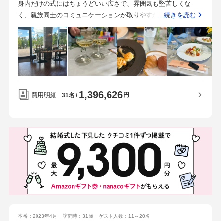
身内だけの式にはちょうどいい広さで、雰囲気も堅苦しくな
いましたが迅速に対応していただきどうにか式に間に合いまし
く、親族同士のコミュニケーションが取りやすかった。新郎の
…続きを読む
た。トラブル対応もその他の身の回りのお世話も十分に行なっ
衣装はどうしてもプラン内には収まらなかったドレスはプラン
ていただけました。参列者に子供が多かったため、スタンプラ
内のを選び、席札は手作りを持ち込みしたオープンキッチンで
リーならぬシールラリーを企画していただきました。スタンプ
出来立てのお料理が楽しめる大きな窓の向こうにはガーデンが
だと洋服を汚す可能性があるためシールに変更していただいた
あり、小さい子供が多かったため、遊び場となって良かった。
り、シールラリーの台紙を作って頂けました。持ち込みできる
また、天気が良ければ、ガーデンでの写真撮影も出来るため、
ものが多いので特にペーパーアイテム等は自作すると節約でき
記念になる。式のイメージはもちろん趣味の話で盛り上がれる
ます。参列者に子供が多いため一棟貸切というところを重視し
1,396,626
お話上手なプランナーさんがいる。急な変更や質問にもlineで丁
費用明細
円
31名
て探していました。また、結婚式の演出でやりたくない事はや
寧に気軽に話せる。ギリギリでの提案にも快く対応してくれた
らないことと、なるべく自由で形式ばった雰囲気でない式にし
り、アットホームな雰囲気で楽しく式が行えた。プランナーさ
たいと思い探していました。一棟貸切であることと、お料理の
んと式の事はもちろん、その他の趣味や出来事など、たくさん
美味しさに感動したことが式場決定の決め手でした。実際にゲ
お話をすることで理想の式になるためのイメージを汲み取って
ストから美味しいと言ってもらえました。
いただける。
本番：2023年4月
訪問時：31歳
ゲスト人数：11～20名