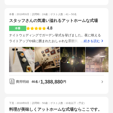
見学させて頂き、スタッフさんが凄い丁寧に親切に色々アドバ
ここを選んでよかった。ゲストに子どもが多かったが、スタッ
イスもらい、私達は身内だけで行いたいと思っていて、見学時
フの皆さんの柔軟な対応により何の心配もなく過ごせた。直前
は、正午から会場で式を上げる方がいる中式場を見学でき、食
本番：2019年9月
訪問時：24歳
ゲスト人数：41～50名
になってメインテーブルをソファー席に変更・新郎新婦がゲス
婚式だけあり、料理に力を入れているのが伝わりました。試食
スタッフさんの気遣い溢れるアットホームな式場
トと一緒に座れるようになど、会場レイアウトについて色々わ
も見学内容に含まれており大変美味しかったです。併設の記憶
4.8
本番
がままを言ったにもかかわらず、柔軟に対応して頂けてありが
の森では、チャペルが白を基調とした豪華さ華やかなもあり、
たかった。後半の料理をブライズルームでゆっくりと食べられ
ナイトウェディングでガーデン挙式を挙げました。夜に映える
入った瞬間感動します。チャペル内では様々な様式が対応可能
たのもよかった。美味しい料理やアットホームな雰囲気でおも
ライトアップや緑に囲まれたおしゃれな雰囲気。ガーデンから
…続きを読む
との事で予算が可能であれば、イメージとか、色々合うなら
てなしをしたい方におすすめ。
そのまま会場に入ることができ、会場の中でシェフが料理を作
ば、上げてもいいかなと思います。またチャペルの先から緑や
ってくださったりと、アットホームで貸切のゲストハウスのよ
池が見えて自然豊かなかなと思います。身内位を呼びたいと思
うな雰囲気。・新郎の衣装の取り寄せ分・映像には残したかっ
う方、料理にこだわりたい方にはオススメです。アットホーム
たのでギリギリでエンドロールも付けました・ペーパーアイテ
がいいとか、落ち着いた感じを望む方
ムの持ち込み・全体的にお花のグレードを下げましたブュッフ
ェスタイルと単品とで分けた分、種類も豊富で楽しめました。
1,388,880
国道が近い。とても良かったです！・雨天時は、隣接している
費用明細
円
46名
記憶の森のチャペル内で挙式が挙げられる・良いスタッフさん
に出会えたから・会費制の1.5次会スタイルにした為、低コスト
で結婚式を挙げることができた
下見：2019年9月
訪問時：50歳
ゲスト人数：10名以下
（予定）
料理が美味しくアットホームな式場ならここです。