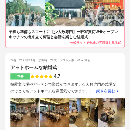
た。料理は、すべてオシャレで見た目も楽しめて味もすごい美
ます。ひとつひとつ丁寧に説明していただきました。帰りの際
味しかったです！中でも真ん丸な手毬のような可愛いお寿司
は温かい飲み物やギフトまでいただき、心遣いが嬉しかったで
や、和牛が美味しかったです。和牛には、ワサビもついていて
す。オープンキッチンで音や匂いを感じられるのがドキドキワ
ワサビにもこだわっているみたいですごい美味しかったで
クワクでした！！料理もとっても美味しく、これまで複数の式
す！！式場までのアクセスは、駅からは遠いため前泊してもら
予算も準備もスマートに【少人数専門】一軒家貸切W◆オープン
場を見学しましたが、一番の美味しさでした。素材の味を生か
い全員車で、来てもらいました。式場付近にホテル等はほぼ無
キッチンの出来立て料理と会話を楽しむ結婚式
した料理で、ご年配の方にも喜ばれると思います。会場はナチ
い為、一番近いホテルなどに泊まってもらいました。駐車場
公式サイトで会場の雰囲気を見る
ュラル、アットホームな印象で、まさに自分たちの家にゲスト
が、とても広いので車で来やすいかなと思います。一応式場の
を招待しているような感覚です。一方で待ち合いスペースがな
オプションで駅からの送迎バスをお願いすることもできるの
いため、メリハリがつけにくいのかなと感じました。しかし、
本番：2021年11月
訪問時：27歳
ゲスト人数：41～50名
で、人数が多い場合や遠方からの招待が多い場合は便利でとて
細部までこだわりが感じられる空間でした。
アットホームな結婚式
もいいと思います。式場のまわりは、湖があり桜の季節は桜い
っぱいになるのでとてもきれいだと思います！私が結婚式を行
4.7
本番
ったときは、桜は散っていましたが青々しい緑の木々がたくさ
披露宴会場やガーデンで挙式ができます。少人数専門の式場な
んあったので、会場のウッド調といい感じにマッチしてくれて
のでとてもアットホームな雰囲気でできます。披露宴会場内だ
…続きを読む
個人的には自然豊かな雰囲気になってよかったなと思っていま
とパックプランに入っているのでお金はかからないとのことで
す。プランナーさんは、毎回の打ち合わせの度に親身になって
した。ガーデン挙式は緑いっぱいのガーデンでナチュラルな雰
説明、提案をしてくださり、親が不明点、相談などを個人的に
囲気で挙げられると思います。また、隣の記憶の森の挙式会場
連絡した際にも丁寧に対応してくださり、とても有り難かった
でも挙式可能です。雨が降った場合はこちらの挙式会場を使う
です。司会の方も、ゲームの詳細など まだきちんと決まって
そうです。私達は隣の記憶の森の挙式会場で挙式しました。記
いない状態で打ち合わせしたのですが当日に確認とその場での