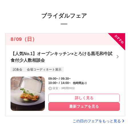
ブライダルフェア
おすすめ
8
/
09
（日）
【人気No.1】オープンキッチン×とろける黒毛和牛試
食付少人数相談会
試食会
会場コーディネート展示
09:00~
09:30~
10:00~
14:00~
他時間あり
目安：3時間00分
詳しく見る
最新フェアを見る
この日のフェアをもっと見る