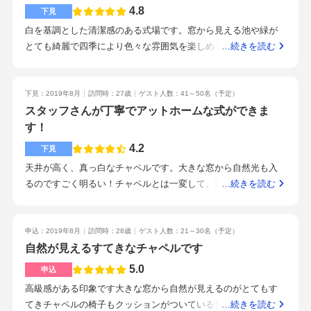
4.8
下見
白を基調とした清潔感のある式場です。窓から見える池や緑が
とても綺麗で四季により色々な雰囲気を楽しめると思います。
…続きを読む
レンガ調で温かみのある落ち着いた雰囲気です。オープンキッ
チンが有り料理に力を入れてるのがわかります。試食をさせて
頂きましたが、見た目も味も質の高さを感じます。これならゲ
下見：2019年8月
訪問時：27歳
ゲスト人数：41～50名
（予定）
ストの方もきっと満足してもらえると思います。わざわざ料理
スタッフさんが丁寧でアットホームな式ができま
長も挨拶に来てくださり少しお話をさせて頂きましたが安心し
す！
て料理をお任せして良いと思う方でした。駅から少し遠い感じ
4.2
下見
がしますが、特に不便は無いと思います。スタッフ・プランナ
天井が高く、真っ白なチャペルです。大きな窓から自然光も入
ーの方々の対応が丁寧で誠意が感じられました。会場や式に対
るのですごく明るい！チャペルとは一変して、落ち着いたナチ
…続きを読む
する疑問等にも的確なアドバイスを頂き親切に対応して貰いま
ュラルな雰囲気。ゲスト全員の顔がはっきり見えるくらいの広
した。いつも笑顔で応対してくれるためとても相談しやすい雰
さなので小規模な披露宴を希望の方にはピッタリだと思いま
囲気です。式場の雰囲気・スタッフ・料理すべて良さそうで
す。素材や調理方法にこだわりのあるお料理でした。どの世代
申込：2019年8月
訪問時：28歳
ゲスト人数：21～30名
（予定）
す。少人数でもゲストの方に満足してもらえそうです。少人数
にも喜ばれる盛り付け、味、量かと思います。駅チカではない
自然が見えるすてきなチャペルです
で考えてる方や料理を重視したい方にお勧めです。
けれども、車で15分程度。近くに目印になるお店もあるので場
5.0
申込
所の説明はしやすいと思います。丁寧にご対応いただきまし
高級感がある印象です大きな窓から自然が見えるのがとてもす
た。特に見学時に、結婚式までのスケジュールを説明していた
てきチャペルの椅子もクッションがついている作りで、ゲスト
…続きを読む