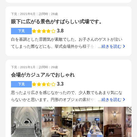
憶の森の挙式会場は真っ白なチャペルで大きな窓ガラスがあ
臨機応変な対応で、滞りなく結婚式が進みました！ヘアメイク
り、その向こうには沼がみえて景色が良いです。違った雰囲気
の方や、介添えの方もすごい親切にきさくに話してくださり緊
下見：2021年6月
訪問時：26歳
で挙式を行いたい人にはおすすめです。ガーデン挙式がしたか
張もほぐれましたしつけ爪がとれるハプニングにも落ちたもの
眼下に広がる景色がすばらしい式場です。
ったのですが隣のお店の看板が見えてしまうので隣の記憶の森
を拾ってもらったり、専用のシールでつけ直してもらいその対
で挙式を行いました。披露宴会場がとても私達の好みの雰囲気
3.8
下見
応の早さがすごかったです。カメラマンさんもエンドロールを
でした。オープンキッチンがあり、レンガ調の壁がとてもおし
白を基調とした雰囲気が素敵でした。お子さんのゲストが泣い
一番いいところをとっていただき、完成したアルバムの方も満
ゃれです。テーブルは丸テーブルではなく、四角なので私はそ
てしまった際などにも、挙式会場外から様子を見ることができ
…続きを読む
足のいく仕上がりでした。あと お花のプランナーさんです
こが好みました。バリアフリーで祖父母も安心して参加できま
るところもよいと思いました。チャペルも多様な形態で挙式が
が、打ち合わせの時に私達の"こんなイメージ"という写真を、決
した。トイレにもアメニティがきちんと揃っています。少人数
できるように配慮されており、自由度が増すと思いました。ま
まっていない状態でなんとなく何枚か見せて、一発本番だった
なので映像はスクリーンではなくテレビ2台で流す感じでした。
た、少人数の挙式・披露宴向けの会場もあるので、多種多様な
下見：2021年1月
訪問時：29歳
のですが、当日 テーブルに写真で見せたそれぞれの花を入れ
私達はガーデンでスクリーンを使用して流しました。夜はライ
演出が可能という印象を受けました。落ち着いた雰囲気で綺麗
会場がカジュアルでおしゃれ
てくださってて、私達が見せた写真の"なんとなくのイメージ"を
トアップしてとても綺麗です。ナイトウェディングもおすすめ
でした。眼下に広がる景色が素敵で、写真映えもする印象を受
完璧に作ってもらえて会場を見た瞬間に感動しました！スタッ
3.3
下見
です。・ウェディングドレス、タキシードは見積もりよりお金
けました。平均的といった印象でした。突然の訪問でしたが、
フのみなさまが親切丁寧に対応してくださり、とても素敵な式
がかかりました。・また、ケーキ入刀ではなくローストビーフ
思ったより広さを感じなかったので、少人数でもあまり気にな
スープを提供していただきました。おいしかったです。駅から
になりました！プランナーさんが親切できさくに話してくださ
入刀に変更したため見積もりより値上がりしました。・特典は
らないかと思います。円形のオブジェの素材や光り方に安っぽ
…続きを読む
は少し距離がありますが、駐車場もしっかり完備されているの
ったので相談をしやすくて、ちょっとした疑問も聞きやすくて
挙式代、ケーキ代30,000円分、スナップ写真1ポーズ分、エンド
さを感じてしまいました。外観も内装も木の温もりを感じる、
で、安心だと思います。よかったです。子連れのゲストが多い
とても有り難かったです！この会場に決めた理由は、一軒家で
ロールムービーでした。・節約したところは装花を見積もり内
アットホームな会場です。郡山で一番カジュアル感があると思
場合におすすめです。多様な演出が可能かと思いますので、具
アットホームだったことと、食事がおいしくて綺麗で、更に結
にしてもらいました。イメージ通りのお花で良かったです。・
います。小物もカジュアルテイストで統一されていて、ウェル
体的にイメージしながら下見をすることがおすすめです。
婚式で当たり前のテーブルマナーを気にせず箸で食べられると
持ち込みはカラードレス、ブーケ・ブートニア、席札、引き出
カムスペースがとてもおしゃれです。グッズの持ち込みが少な
いうことでした。慣れないフォークとナイフで気にしながら食
物、プチギフトです。お料理はボリューム満点です。ゲストか
くても全く気にならないので、準備が大変なふたりにはありが