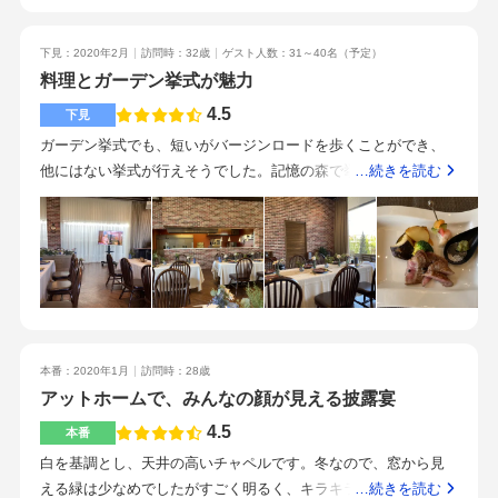
料金となっているので、価格の構成はわかりやすかったです。
味しい料理が食べられました。ウエディングケーキについて
創作フレンチと和食を合わせたコース料理です。下見の際に3品
も、ガトーショコラにしたいと言う希望をかなえていただけて
下見：2020年2月
訪問時：32歳
ゲスト人数：31～40名
（予定）
ほどお料理を試食しましたが、お料理をかなり大事にされてい
とても嬉しかったです。駅の近くではありませんが、自家用車
料理とガーデン挙式が魅力
るとだけあって、とても美味しかったです。オープンキッチン
で来るゲストがほとんどだったので気になりませんでした。(駅
から料理している様子がうかがえ、料理が出来るまでの音や匂
4.5
下見
から来るゲストにはタクシーを使ってもらいました)広い駐車場
いも楽しめます。地元の食材を使っているので、他県から来て
があったのもとても良かったです。フレンドリーかつ安心感の
ガーデン挙式でも、短いがバージンロードを歩くことができ、
いただいた方にも喜ばれると思います。郡山駅から車で10分程
あるスタッフの方ばかりで、とてもありがたかったです。打ち
他にはない挙式が行えそうでした。記憶の森で挙式する場合
…続きを読む
度と、駅から少し離れていますが、街から外れているので静か
合わせも楽しくスムーズに進めてもらえました。前撮りや当日
は、悪天候時や足の不自由な方には送迎もしてくれるようで
な雰囲気でした。駅からの送迎バスも頼めます。(おそらく有料
の演出等も希望を全てかなえてもらえ、また、やりたいことは
す。天井が高く、外から見た印象より、広く感じた。披露宴の
だったと思います)わからないことだらけでしたが、ひとつひと
そのままにコストを抑える提案もしていただけたりと、とても
長テーブルテーブルもグループ毎に区切る事が可能。プロジェ
つ丁寧にお話して頂けました。とても話しやすく親身になって
助かりました。ゲストからも評判もとてもよく、後日「良い人
クターの映像をスクリーンでも上映出来るが、会場が小さいの
こちらの話を聞いてくれたのでこちらも安心してお任せしたい
達だったね！」と多くのゲストから言ってもらえました。特に
で2つのモニターでの上映が多いようです。良い食材を使ってい
と思いました。少人数でアットホームな雰囲気が希望に合って
おすすめしたいポイントはスタッフの方達とお料理です。親し
るからこそ、美味しいのだろうけど、料理や引き出物も合わせ
いたので良かったです。また料理もとても美味しくて、来てい
みやすく情熱を持って仕事をされている方ばかりで、ここで式
ると一人あたりにかかる料金が高いなという印象。お肉は冷め
ただく方にも喜ばれると思います。スタッフの方にもお手伝い
本番：2020年1月
訪問時：28歳
を挙げて本当に良かったと思えました。私たちの不手際で起こ
ても固くなりにくい、サーロインを使用しているという事で、
頂きながら、自分達の好きなものを取り入れて、自分達らしい
アットホームで、みんなの顔が見える披露宴
ったハプニングにも柔軟に対応していただけて、とても助かり
席を外す事の多い結婚式ならではの配慮がされている印象。お
結婚式が出来るのも魅力のひとつでした。身内だけ、仲のいい
ました。お料理もすごく美味しくて、また食べたいなと思うほ
肉も小さくカットされておりナイフを使わなくてもお箸で食べ
4.5
本番
友達だけ呼ぶなど、少人数の近い距離感で披露宴を行いたい方
どです。この式場に決めたのは、式場の雰囲気が自分達にピッ
られる状態。要望により、ウェルダンにしたり、さらに小さく
白を基調とし、天井の高いチャペルです。冬なので、窓から見
にオススメです。
タリだと思ったことと、見学の際に対応してくださったスタッ
カットしてもらえたり、調理場が近いからこそのサービスが魅
える緑は少なめでしたがすごく明るく、キラキラした雰囲気で
…続きを読む