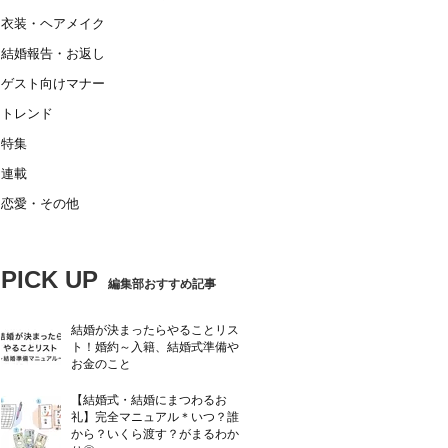
衣装・ヘアメイク
結婚報告・お返し
ゲスト向けマナー
トレンド
特集
連載
恋愛・その他
PICK UP
編集部おすすめ記事
結婚が決まったらやることリス
ト！婚約～入籍、結婚式準備や
お金のこと
【結婚式・結婚にまつわるお
礼】完全マニュアル＊いつ？誰
から？いくら渡す？がまるわか