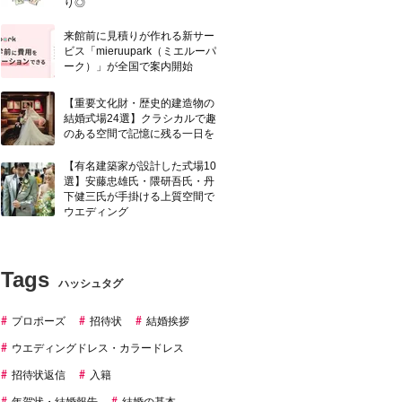
り◎
来館前に見積りが作れる新サー
ビス「mieruupark（ミエルーパ
ーク）」が全国で案内開始
【重要文化財・歴史的建造物の
結婚式場24選】クラシカルで趣
のある空間で記憶に残る一日を
【有名建築家が設計した式場10
選】安藤忠雄氏・隈研吾氏・丹
下健三氏が手掛ける上質空間で
ウエディング
Tags
ハッシュタグ
プロポーズ
招待状
結婚挨拶
ウエディングドレス・カラードレス
招待状返信
入籍