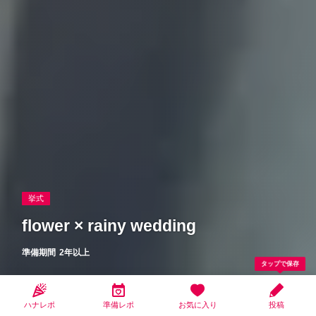
挙式
flower × rainy wedding
準備期間
2年以上
タップで保存
shiro
2021.08.28更新
ハナレポ
準備レポ
お気に入り
投稿