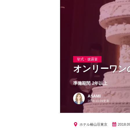
挙式・披露宴
オンリーワンのThe
準備期間
2年以上
ASAMI
2018.11.09更新
ホテル椿山荘東京
2018.