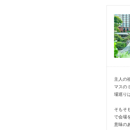
主人の
マスの
場巡り
そもそ
で会場
意味の