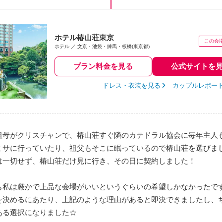
ホテル椿山荘東京
ホテル
文京・池袋・練馬・板橋(東京都)
プラン料金を見る
公式サイトを
ドレス・衣装を見る
カップルレポー
祖母がクリスチャンで、椿山荘すぐ隣のカテドラル協会に毎年主人
ミサに行っていたり、祖父もそこに眠っているので椿山荘を選びま
は一切せず、椿山荘だけ見に行き、その日に契約しました！
も私は厳かで上品な会場がいいというぐらいの希望しかなかったで
を決めるにあたり、上記のような理由があると即決できましたし、
ある選択になりました☆