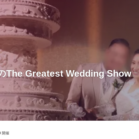
 Greatest Wedding Show
09 開催