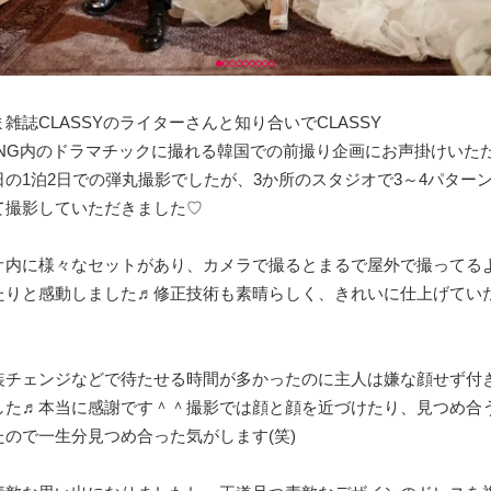
雑誌CLASSYのライターさんと知り合いでCLASSY
DING内のドラマチックに撮れる韓国での前撮り企画にお声掛けいた
日の1泊2日での弾丸撮影でしたが、3か所のスタジオで3～4パター
て撮影していただきました♡
オ内に様々なセットがあり、カメラで撮るとまるで屋外で撮ってる
たりと感動しました♬修正技術も素晴らしく、きれいに仕上げてい
装チェンジなどで待たせる時間が多かったのに主人は嫌な顔せず付
した♬本当に感謝です＾＾撮影では顔と顔を近づけたり、見つめ合
たので一生分見つめ合った気がします(笑)