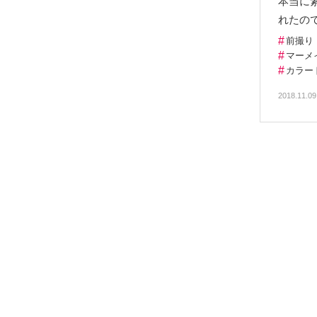
本当に
れたの
#
前撮り
#
マーメ
#
カラー
2018.11.0