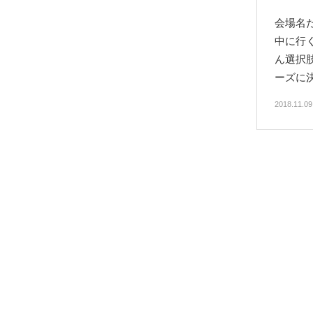
会場名
中に行
ん選択
ーズに
2018.11.0