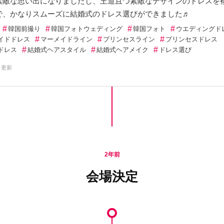
素敵な思い出になりましたし、王道且つ素敵なデザインのドレスを
で、かなりスムーズに結婚式のドレス選びができました♬
#
#
#
#
韓国前撮り
韓国フォトウェディング
韓国フォト
ウエディングド
#
#
#
イドドレス
マーメイドライン
プリンセスライン
プリンセスドレス
#
#
#
ドレス
結婚式ヘアスタイル
結婚式ヘアメイク
ドレス選び
9 更新
2年前
会場決定