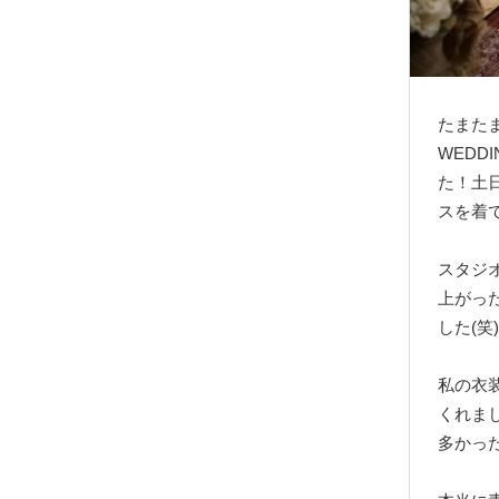
たまたま
WED
た！土
スを着
スタジ
上がっ
した(笑)
私の衣
くれま
多かっ