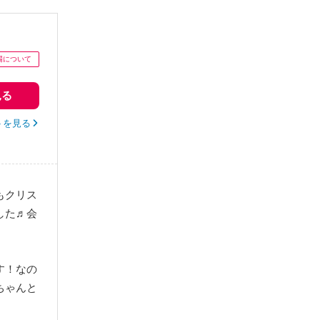
見る
トを見る
もクリス
した♬会
す！なの
ちゃんと