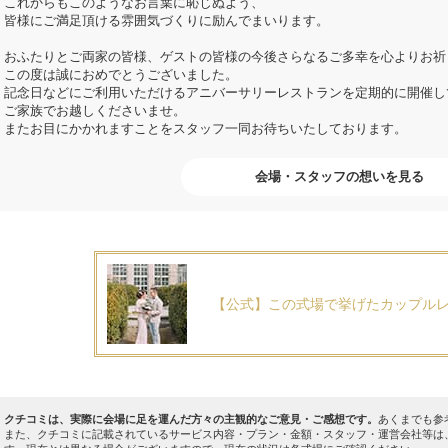
これからもこのようなお言葉に恥じぬよう、
皆様にご満足頂ける雰囲気づくりに励んでまいります。
おふたりとご両家の皆様、ゲストの皆様の今後さらなるご多幸を心よりお祈
この度は誠におめでとうございました。
記念日などにご利用いただけるアニバーサリーレストランを定期的に開催し
ご家族でお越しくださいませ。
またお目にかかれますことをスタッフ一同お待ちいたしております。
会場・スタッフの想いを見る
【公式】この式場で挙げたカップル
クチコミは、実際に会場に足を運んだ方々の主観的なご意見・ご感想です。
あくまでも参
また、クチコミに記載されているサービス内容・プラン・金額・スタッフ・運営会社等は