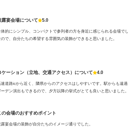
披露宴会場について
5.0
点数
全体的にシンプル、コンパクトで参列者の方を身近に感じられる会場で
なので、自分たちの希望する雰囲気の装飾ができると思いました。
ロケーション（立地、交通アクセス）について
4.0
点数
高速道路icから近く、隣県からのアクセスはしやすいです。駅からも遠
ガーデン演出もできるので、夕方以降の挙式がとても良いと思いました
この会場のおすすめポイント
披露宴会場の装飾が自分たちのイメージ通りでした。