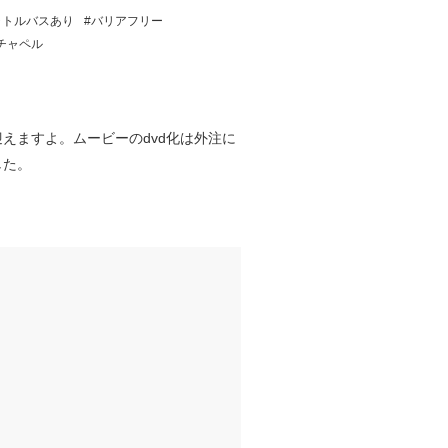
ャトルバスあり
バリアフリー
チャペル
えますよ。ムービーのdvd化は外注に
した。