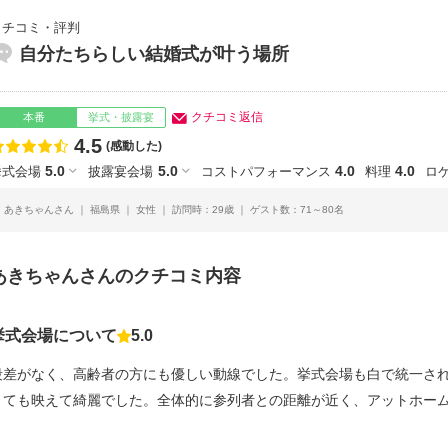
クチコミ・評判
自分たちらしい結婚式が叶う場所
クチコミ返信
本番
挙式・披露宴
4.5
点数
(感動した)
5.0
5.0
4.0
4.0
挙式会場
披露宴会場
コストパフォーマンス
料理
ロ
あきちゃんさん
福島県
女性
訪問時：29歳
ゲスト数：71～80名
あきちゃんさんのクチコミ内容
挙式会場について
5.0
点数
段差がなく、高齢者の方にも優しい動線でした。挙式会場も白で統一さ
とても映えて綺麗でした。全体的に参列者との距離が近く、アットホー