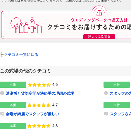
す。現在とは異なる場合がございますので、現在の状況は各式場にご確認ください。
クチコミ一覧に戻る
この式場の他のクチコミ
4.5
本番
本番
点数
清潔感と貸切空間が決め手の理想の式場
スタッフの
4.7
本番
本番
点数
会場が綺麗でスタッフが優しい
スタッフさ
4.8
本番
点数