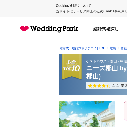
Cookieの利用について
当サイトはサービス向上のためCookieを利
結婚式場探し
[結婚式・結婚式場クチコミ] TOP
福島
郡
ゲストハウス
／
郡山・中通
ニーズ郡山 by
郡山)
4.4
点数