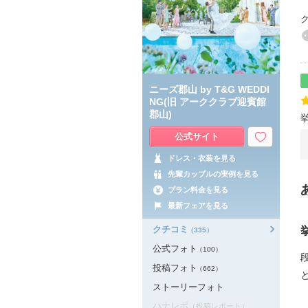
ニーズ郡山 by T&G WEDDI
NG(旧 アーククラブ迎賓館
郡山)
公式サイト
ドレス・衣装を見る
先輩カップルの実例を見る
プラン料金を見る
最新フェアを見る
クチコミ
（335）
公式フォト
（100）
投稿フォト
（662）
ストーリーフォト
ハナレポ
（投稿レポート）