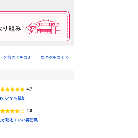
前のクチコミ
次のクチコミ
4.7
点数
方がとても親切
4.0
点数
んが明るくいい雰囲気