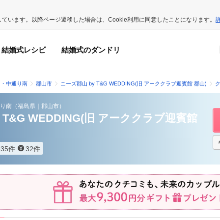
用しています。以降ページ遷移した場合は、Cookie利用に同意したことになります。
結婚式レシピ
結婚式のダンドリ
山・中通り南
郡山市
ニーズ郡山 by T&G WEDDING(旧 アーククラブ迎賓館 郡山)
り南
（
福島県
｜
郡山市
）
 T&G WEDDING(旧 アーククラブ迎賓館
335件
32件