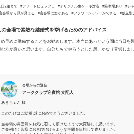
1日2組まで
デザートビュッフェ
オリジナル生ケーキ対応
駐車場あり
シ
宴会場から緑が見える
宴会場に窓がある
フラワーシャワーができる
独立型
この会場で素敵な結婚式を挙げるためのアドバイス
早め早めに準備することをお勧めします。本当にあっという間に当日を迎
頼む方が良いと思います。自分たちでやろうとした所、かなり苦労しま
会場からの返信
アーククラブ迎賓館 支配人
あきちゃん 様
このたびはご結婚 誠におめでとうございました。
当会場の雰囲気をお気に召して頂けたようで大変嬉しく思います。
ご参列頂く皆様にお喜び頂けるような空間を目指して参りました。