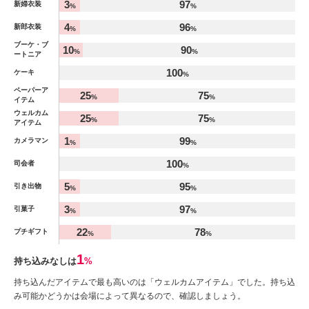
3
97
新婦衣装
%
%
%
4
96
新郎衣装
%
%
ブーケ・ブ
10
90
%
%
ートニア
100
ケーキ
%
ペーパーア
25
75
%
%
イテム
ウェルカム
25
75
%
%
アイテム
1
99
カメラマン
%
%
100
司会者
%
5
95
引き出物
%
%
3
97
引菓子
%
%
22
78
プチギフト
%
%
1
持ち込みなしは
%
持ち込んだアイテムで最も高いのは「ウェルカムアイテム」でした。持ち込
み可能かどうかは会場によって異なるので、確認しましょう。