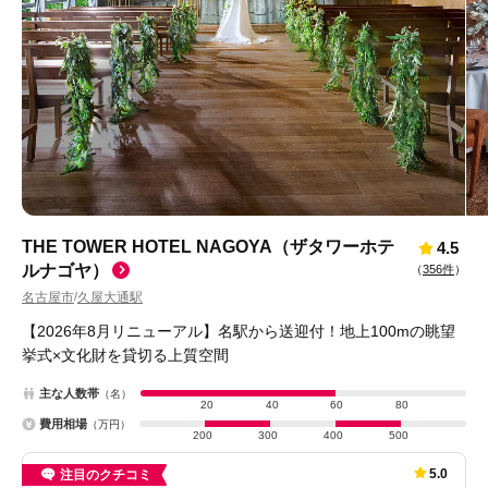
THE TOWER HOTEL NAGOYA（ザタワーホテ
4.5
ルナゴヤ）
（
356件
）
名古屋市
久屋大通駅
/
【2026年8月リニューアル】名駅から送迎付！地上100mの眺望
挙式×文化財を貸切る上質空間
主な人数帯
（名）
20
40
60
80
費用相場
（万円）
200
300
400
500
5.0
注目のクチコミ