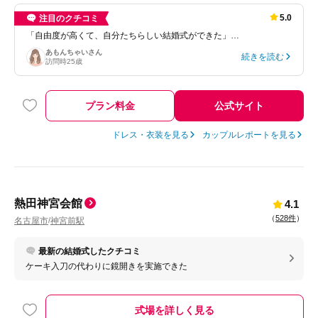
5.0
注目のクチコミ
「自由度が高くて、自分たちらしい結婚式ができた」…
あもんちゃい
さん
続きを読む
訪問時
25歳
プラン料金
公式サイト
ドレス・衣装を見る
カップルレポートを見る
熱田神宮会館
4.1
（
528件
）
名古屋市
神宮前駅
/
最新の結婚式したクチコミ
ケーキ入刀の代わりに鏡開きを実施できた
式場を詳しく見る