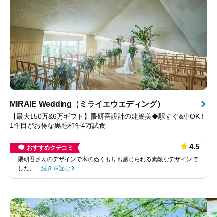
MIRAIE Wedding（ミライエウエディング）
【最大150万&6万ギフト】隈研吾設計の建築美◆駅すぐ&車OK！
1件目がお得な黒毛和牛4万試食
4.5
おすすめクチコミ
隈研吾さんのデザインで木のぬくもりも感じられる素敵なデザインで
した。…
続きを読む