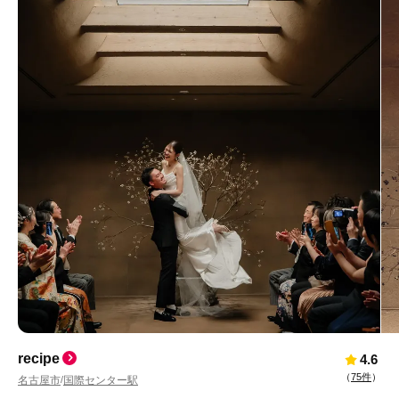
recipe
4.6
（
75件
）
名古屋市
国際センター駅
/