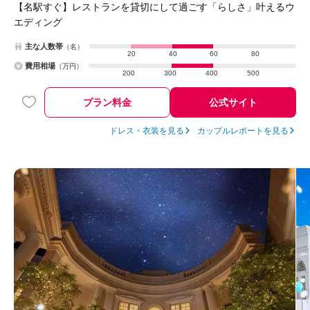
【名駅すぐ】レストランを貸切にして過ごす「らしさ」叶えるウ
エディング
主な人数帯
（名）
20
40
60
80
費用相場
（万円）
200
300
400
500
プラン料金
公式サイト
ドレス・衣装を見る
カップルレポートを見る