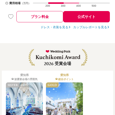
費用相場
（万円）
200
300
400
500
プラン料金
公式サイト
ドレス・衣装を見る
カップルレポートを見る
2026
受賞会場
愛知県
愛知県
披露宴会場の雰囲気
総合ポイント