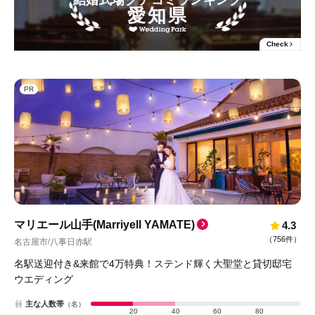
愛知県
Check
PR
マリエール山手(Marriyell YAMATE)
4.3
（
756件
）
名古屋市
八事日赤駅
/
名駅送迎付き&来館で4万特典！ステンド輝く大聖堂と貸切邸宅
ウエディング
主な人数帯
（名）
20
40
60
80