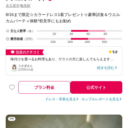
名古屋市
亀島駅
/
8/16まで限定☆カラードレス1着プレゼント☆豪華試食＆ウエル
カムパーティ体験*初見学にもお勧め
主な人数帯
（名）
20
40
60
80
費用相場
（万円）
200
300
400
500
5.0
注目のクチコミ
味付けを選べるお料理もあり、ゲストの方に楽しんでもらえます…
うさぎ
さん
続きを読む
訪問時
30歳
プラン料金
公式サイト
ドレス・衣装を見る
カップルレポートを見る
PR