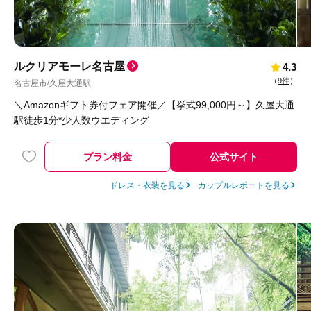
ルクリアモーレ名古屋
4.3
（
9件
）
名古屋市
久屋大通駅
/
＼Amazonギフト券付フェア開催／【挙式99,000円～】久屋大通
駅徒歩1分*少人数ウエディング
プラン料金
公式サイト
ドレス・衣装を見る
カップルレポートを見る