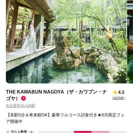
THE KAWABUN NAGOYA（ザ・カワブン・ナ
4.3
ゴヤ）
（
2474件
）
名古屋市
丸の内駅
/
【名駅5分＆車来館OK】豪華フルコース試食付き★8月限定フェ
ア開催中
主な人数帯
（名）