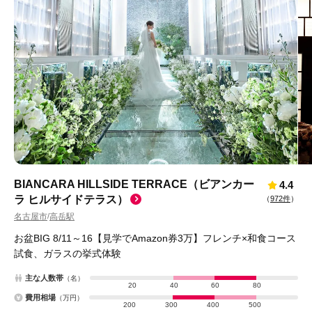
BIANCARA HILLSIDE TERRACE（ビアンカー
4.4
ラ ヒルサイドテラス）
（
972件
）
名古屋市
高岳駅
/
お盆BIG 8/11～16【見学でAmazon券3万】フレンチ×和食コース
試食、ガラスの挙式体験
主な人数帯
（名）
20
40
60
80
費用相場
（万円）
200
300
400
500