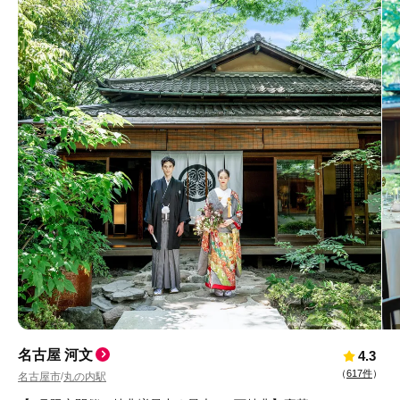
名古屋 河文
4.3
（
617件
）
名古屋市
丸の内駅
/