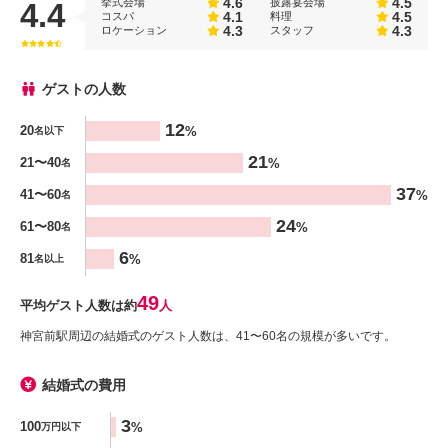
4.6
4.5
挙式会場
披露宴会場
4.4
4.1
4.5
コスパ
料理
4.3
4.3
ロケーション
スタッフ
ゲストの人数
人数
12
20
%
名以下
%
21
21〜40
%
名
37
41〜60
%
名
24
61〜80
%
名
6
81
%
名以上
49
平均ゲスト人数は約
人
神宮前駅周辺の結婚式のゲスト人数は、41〜60名の規模が多いです。
結婚式の費用
金額
3
100
%
万円以下
%