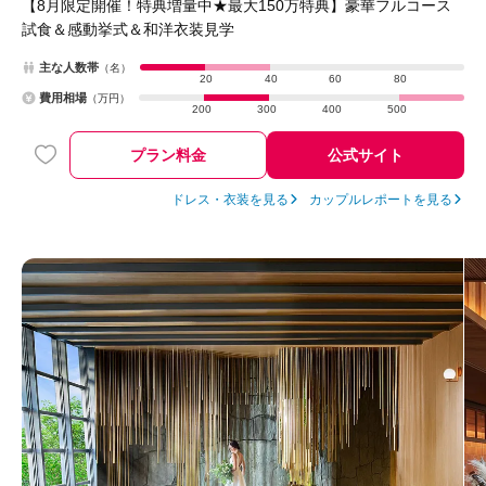
【8月限定開催！特典増量中★最大150万特典】豪華フルコース
試食＆感動挙式＆和洋衣装見学
主な人数帯
（名）
20
40
60
80
費用相場
（万円）
200
300
400
500
プラン料金
公式サイト
ドレス・衣装を見る
カップルレポートを見る