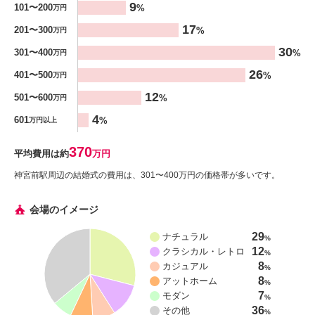
9
101〜200
%
万円
17
201〜300
%
万円
30
301〜400
%
万円
26
401〜500
%
万円
12
501〜600
%
万円
4
601
%
万円以上
370
平均費用は約
万円
神宮前駅周辺の結婚式の費用は、301〜400万円の価格帯が多いです。
会場のイメージ
29
ナチュラル
%
12
クラシカル・レトロ
%
8
カジュアル
%
8
アットホーム
%
7
モダン
%
36
その他
%