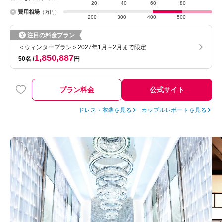
20
40
60
80
費用相場
（万円）
200
300
400
500
注目の料金プラン
＜ウィンタープラン＞2027年1月～2月まで限定
1,850,887
50名
円
プラン料金
公式サイト
ドレス・衣装を見る
カップルレポートを見る