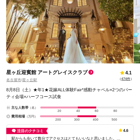
星ヶ丘迎賓館 アートグレイスクラブ
4.1
（
474件
）
名古屋市
星ヶ丘駅
/
8月8日（土）★年1★花嫁ALL体験Fair*感動チャペル×2つのパー
ティ会場×ハーフコース試食
主な人数帯
（名）
20
40
60
80
費用相場
（万円）
200
300
400
500
4.6
注目のクチコミ
駅からも歩いて数分でアクセスはとてもいいなと思いました。…