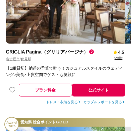
GRIGLIA Pagina（グリリアパージナ）
4.5
（
29件
）
名古屋市
伏見駅
/
【1組貸切】納得の予算で叶う！カジュアルスタイルのウェディ
ング♪美食×上質空間でゲストも笑顔に
プラン料金
公式サイト
ドレス・衣装を見る
カップルレポートを見る
GOLD
愛知県 総合ポイント
Award
2026