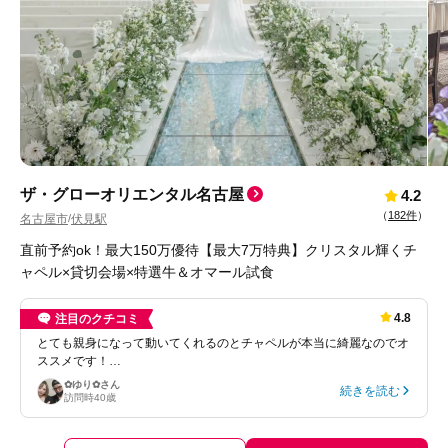
ザ・グローオリエンタル名古屋
4.2
（
182件
）
名古屋市
伏見駅
/
直前予約ok！最大150万優待【最大7万特典】クリスタル輝くチ
ャペル×貸切会場×特選牛＆オマール試食
4.8
注目のクチコミ
とても親身になって動いてくれるのとチャペルが本当に綺麗なのでオ
ススメです！…
✿⁠ゆり⁠✿
さん
続きを読む
訪問時
40歳