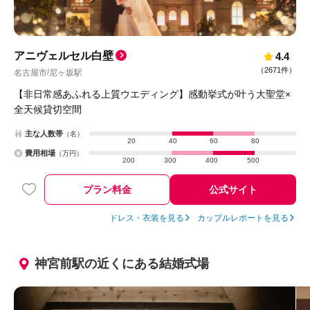
アニヴェルセル白壁
4.4
（
2671件
）
名古屋市
尼ヶ坂駅
/
【非日常感あふれる上質ウエディング】感動挙式が叶う大聖堂×
全天候貸切空間
主な人数帯
（名）
20
40
60
80
費用相場
（万円）
200
300
400
500
プラン料金
公式サイト
ドレス・衣装を見る
カップルレポートを見る
神宮前駅の近くにある結婚式場