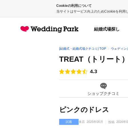
Cookieの利用について
当サイトはサービス向上のためCookieを利
結婚式場探し
[結婚式・結婚式場クチコミ] TOP
ウェディン
TREAT（トリート）（
4.3
点数
ショップクチコミ
ピンクのドレス
試着
来店
2025年05月
2026年
投稿