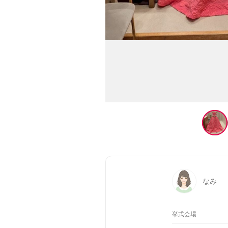
なみ
挙式会場