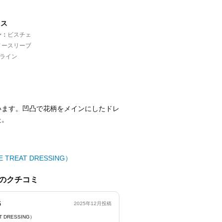
レス
ン
ビスチェ
ノースリーブ
Aライン
います。凹凸で花柄をメインにしたドレ
た。
TREAT DRESSING）
のクチコミ
5
2025年12月投稿
 DRESSING）