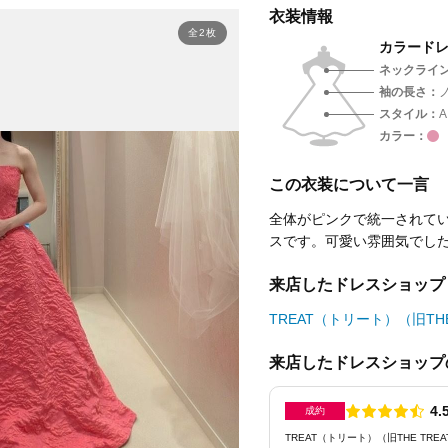
衣装情報
全2枚
カラード
ネックライ
袖の長さ
スタイル
カラー
この衣装について一言
全体がピンクで統一されて
スです。可愛い雰囲気でし
来店したドレスショップ
TREAT（トリート）（旧THE 
来店したドレスショップ
点数
4.
成約
TREAT（トリート）（旧THE TREAT