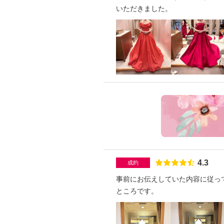
いただきました。
点数
4.3
成約
事前にお伝えしていた内容に従っ
ところです。