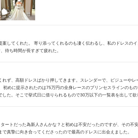
提案してくれた。 寄り添ってくれるのも凄く伝わるし、私のドレスの
け、待ち時間が長すぎて疲れた。
くれず、高額ドレスばかり押してきます。スレンダーで、ビジューやレ
が、初めに提示されたのは75万円の全身レースのプリンセスラインのも
でした。そこで挙式日に借りられるもので30万以下の一覧表を出して欲
には、なんとか予算に近いもので提案してもらいましたが、それを待つ
合うもののサイズが大きいものばかりで、「人気サイズはほとんど借り
が現実的です」との説明を受けました。どれだけドレスの数が少ないの
くないと思いました。
スタートだった為新人さんかな？と初めは不安だったのですが、その不
まで真摯に向き合ってくださったので最高のドレスに出会えました。