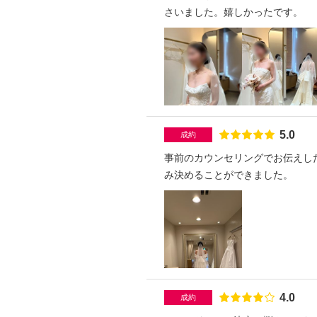
さいました。嬉しかったです。
点数
5.0
成約
事前のカウンセリングでお伝えし
み決めることができました。
点数
4.0
成約