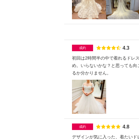
点数
4.3
成約
初回は2時間半の中で着れるドレ
め。いらないかな？と思っても向
るか分かりません。
点数
4.8
成約
デザインが気に入った、着たいド