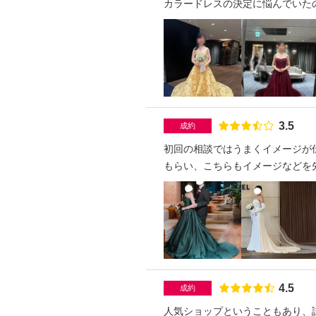
カラードレスの決定に悩んでいた
点数
3.5
成約
初回の相談ではうまくイメージが
もらい、こちらもイメージなどを
点数
4.5
成約
人気ショップということもあり、