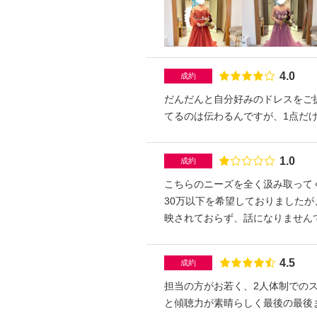
点数
4.0
成約
だんだんと自分好みのドレスをご
てるのは伝わるんですが、1点だ
点数
1.0
成約
こちらのニーズを全く汲み取って
30万以下を希望しておりました
映されておらず、話になりません
きません」の一点張り、、最終的
結局2時間待った結果は、予算は
点数
4.5
成約
のをサイズ調整していただくこと
でなければ、もう2度と利用した
担当の方がお若く、2人体制での
と傾聴力が素晴らしく最後の最後