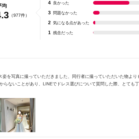
4
良かった
平均
4.3
3
問題なかった
数
（977件）
2
気になる点があった
1
残念だった
ス姿を写真に撮っていただきました、同行者に撮っていただいた物より