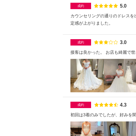
点数
5.0
成約
カウンセリングの通りのドレスを
定感が上がりました。
点数
3.0
成約
接客は良かった。 お店も綺麗で
点数
4.3
成約
初回は3着のみでしたが、好みを