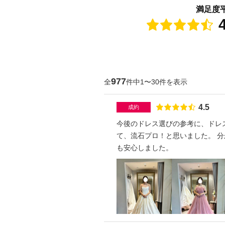
満足度
点
977
全
件中1〜30件を表示
点数
4.5
成約
今後のドレス選びの参考に、ドレ
て、流石プロ！と思いました。 分からないことがあり、LINEでドレス選びについて質問した際、とても丁寧に返信が返ってきたので、とて
も安心しました。