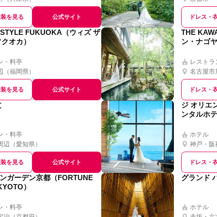
衣装を見る
公式サイト
ドレス・
E STYLE FUKUOKA（ウィズ ザ
THE KA
フクオカ）
ン・ナゴ
ン・料亭
レストラ
辺
（
福岡県
）
名古屋市
衣装を見る
公式サイト
ドレス・
文
ジ オリエ
ンタルホ
ン・料亭
ホテル
周辺
（
愛知県
）
神戸・阪
衣装を見る
公式サイト
ドレス・
ンガーデン京都（FORTUNE
グランド 
KYOTO）
ン・料亭
ホテル
宇治
（
京都府
）
赤坂・六