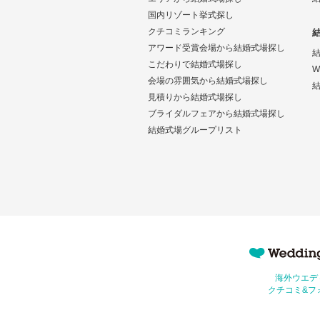
国内リゾート挙式探し
クチコミランキング
アワード受賞会場から結婚式場探し
こだわりで結婚式場探し
W
会場の雰囲気から結婚式場探し
結
見積りから結婚式場探し
ブライダルフェアから結婚式場探し
結婚式場グループリスト
Wedding Park 海外
海外ウエデ
クチコミ&フ