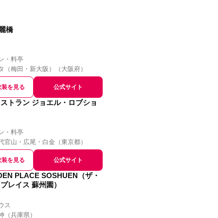
高麗橋
ン・料亭
タ（梅田・新大阪）
（
大阪府
）
衣装を見る
公式サイト
ストラン ジョエル・ロブショ
ン・料亭
代官山・広尾・白金
（
東京都
）
衣装を見る
公式サイト
DEN PLACE SOSHUEN（ザ・
プレイス 蘇州園）
ウス
神
（
兵庫県
）