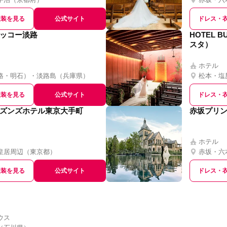
衣装を見る
公式サイト
ドレス・
ッコー淡路
HOTEL 
スタ）
ホテル
路・明石）・淡路島
（
兵庫県
）
松本・塩
衣装を見る
公式サイト
ドレス・
ズンズホテル東京大手町
赤坂プリ
ホテル
皇居周辺
（
東京都
）
赤坂・六
衣装を見る
公式サイト
ドレス・
ウス