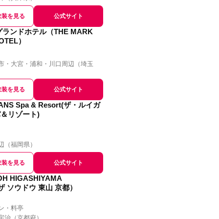
衣装を見る
公式サイト
グランドホテル（THE MARK
OTEL）
市・大宮・浦和・川口周辺
（
埼玉
衣装を見る
公式サイト
GANS Spa & Resort(ザ・ルイガ
＆リゾート)
辺
（
福岡県
）
衣装を見る
公式サイト
OH HIGASHIYAMA
ザ ソウドウ 東山 京都）
ン・料亭
宇治
（
京都府
）