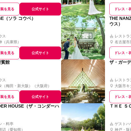
衣装を見る
公式サイト
ドレス・
OBE（ソラ コウベ）
THE NAN
ウス）
ウス
レストラ
神
（
兵庫県
）
名古屋市
衣装を見る
公式サイト
ドレス・
迎賓館
ザ・ガー
ウス
レストラ
タ（梅田・新大阪）
（
大阪府
）
大阪市キ
衣装を見る
公式サイト
ドレス・
NDER HOUSE（ザ・コンダーハ
ＴＨＥ Ｓ
ン・料亭
ゲストハ
周辺
（
愛知県
）
神戸・阪