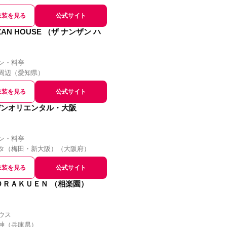
衣装を見る
公式サイト
ZAN HOUSE （ザ ナンザン ハ
ン・料亭
周辺
（
愛知県
）
衣装を見る
公式サイト
デンオリエンタル・大阪
ン・料亭
タ（梅田・新大阪）
（
大阪府
）
衣装を見る
公式サイト
ＯＲＡＫＵＥＮ （相楽園）
ウス
神
（
兵庫県
）