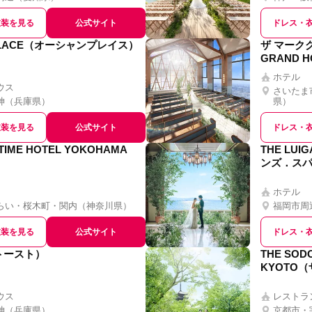
衣装を見る
公式サイト
ドレス・
PLACE（オーシャンプレイス）
ザ マーク
GRAND H
ホテル
ウス
さいたま
神
（
兵庫県
）
県
）
衣装を見る
公式サイト
ドレス・
ITIME HOTEL YOKOHAMA
THE LUI
ンズ．スパ
ホテル
らい・桜木町・関内
（
神奈川県
）
福岡市周
衣装を見る
公式サイト
ドレス・
（トースト）
THE SOD
KYOTO（
ウス
レストラ
神
（
兵庫県
）
京都市・