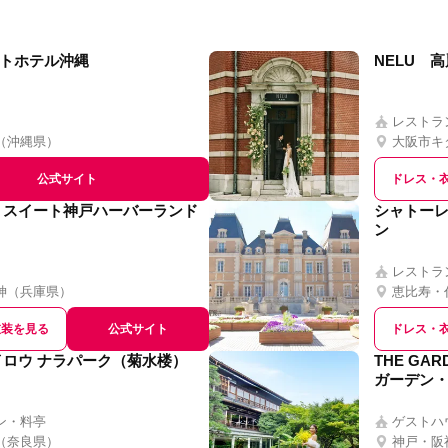
トホテル沖縄
NELU 
レストラ
（
沖縄県
）
大阪市キ
公式サイト
ドレス・
・スイート神戸ハーバーランド
シャトーレ
ン
レストラ
神
（
兵庫県
）
恵比寿・
衣装を見る
公式サイト
ドレス・
イロウ ナラパーク（菊水楼）
THE GAR
ガーデン・
ン・料亭
ゲストハ
（
奈良県
）
神戸・阪