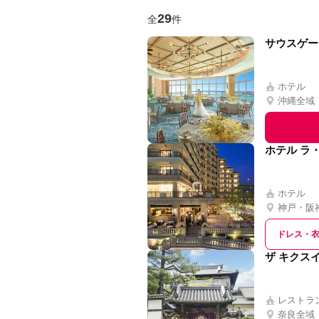
29
全
件
サウスゲー
ホテル
沖縄全域
ホテル ラ
ホテル
神戸・阪
ドレス・
ザ キクス
レストラ
奈良全域