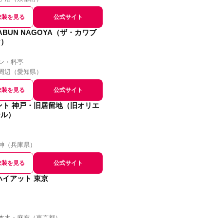
衣装を見る
公式サイト
WABUN NAGOYA（ザ・カワブ
ヤ）
ン・料亭
周辺
（
愛知県
）
衣装を見る
公式サイト
ント 神戸・旧居留地（旧オリエ
テル）
神
（
兵庫県
）
衣装を見る
公式サイト
ハイアット 東京
本木・麻布
（
東京都
）