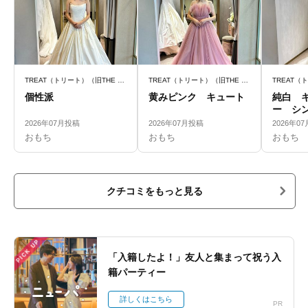
TREAT（トリート）（旧THE TREAT DRESSING）
TREAT（トリート）（旧THE TREAT DRESSING）
個性派
黄みピンク キュート
純白 
ー シ
2026年07月投稿
2026年07月投稿
2026年0
おもち
おもち
おもち
クチコミをもっと見る
PICK UP
「入籍したよ！」友人と集まって祝う入
籍パーティー
詳しくはこちら
PR