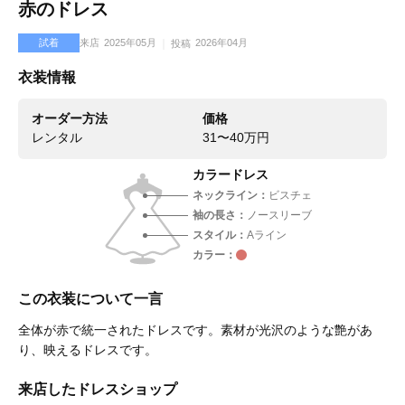
赤のドレス
試着
来店
2025年05月
2026年04月
投稿
衣装情報
オーダー方法
価格
レンタル
31〜40万円
カラードレス
ネックライン
ビスチェ
袖の長さ
ノースリーブ
スタイル
Aライン
カラー
この衣装について一言
全体が赤で統一されたドレスです。素材が光沢のような艶があ
り、映えるドレスです。
来店したドレスショップ