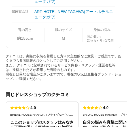
ュータガワ)
披露宴会場
ART HOTEL NEW TAGAWA(アートホテルニ
ュータガワ)
背の高さ
服のサイズ
身体の悩み
背が低い
約155cm
M
ぽっちゃり
なで肩
クチコミは、実際に衣装を着用した方々の主観的なご意見・ご感想です。あ
くまでも参考情報のひとつとしてご活用ください。
また、 クチコミに記載されているサービス内容・スタッフ・運営会社等
は、投稿された方が着用した当時のものです。
現在とは異なる場合がございますので、現在の状況は直接各ブランド・ショ
ップにご確認ください。
同じドレスショップのクチコミ
4.0
4.0
BRIDAL HOUSE HANADA（ブライダルハウスはなだ）
ここのショップのスタッフはみなさ
自分の悩みを真摯に聞い