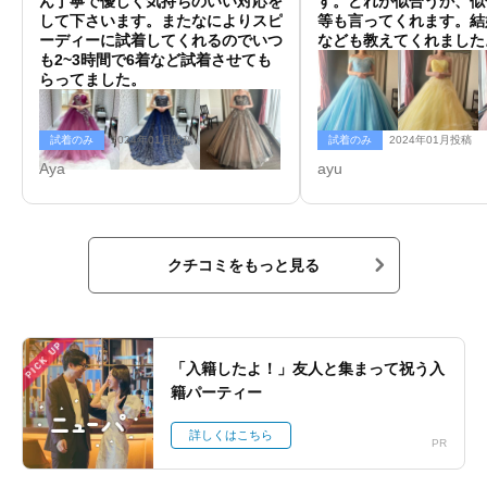
ん丁寧で優しく気持ちのいい対応を
す。どれが似合うか、似
して下さいます。またなによりスピ
等も言ってくれます。結
ーディーに試着してくれるのでいつ
なども教えてくれました
も2~3時間で6着など試着させても
らってました。
試着のみ
2024年01月投稿
試着のみ
2024年01月投稿
Aya
ayu
クチコミをもっと見る
PICK UP
「入籍したよ！」友人と集まって祝う入
籍パーティー
詳しくはこちら
PR