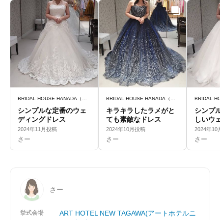
BRIDAL HOUSE HANADA（ブライダルハウスはなだ）
BRIDAL HOUSE HANADA（ブライダルハウスはなだ）
シンプルな定番のウェ
キラキラしたラメがと
シンプ
ディングドレス
ても素敵なドレス
しいウ
ス
2024年11月投稿
2024年10月投稿
2024年1
さー
さー
さー
さー
挙式会場
ART HOTEL NEW TAGAWA(アートホテルニ