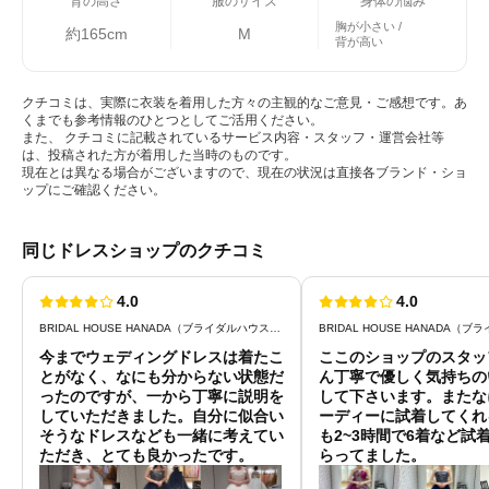
背の高さ
服のサイズ
身体の悩み
胸が小さい
約165cm
M
背が高い
クチコミは、実際に衣装を着用した方々の主観的なご意見・ご感想です。あ
くまでも参考情報のひとつとしてご活用ください。
また、 クチコミに記載されているサービス内容・スタッフ・運営会社等
は、投稿された方が着用した当時のものです。
現在とは異なる場合がございますので、現在の状況は直接各ブランド・ショ
ップにご確認ください。
同じドレスショップのクチコミ
4.0
4.0
BRIDAL HOUSE HANADA（ブライダルハウスはなだ）
今までウェディングドレスは着たこ
ここのショップのスタッ
とがなく、なにも分からない状態だ
ん丁寧で優しく気持ちの
ったのですが、一から丁寧に説明を
して下さいます。またな
していただきました。自分に似合い
ーディーに試着してくれ
そうなドレスなども一緒に考えてい
も2~3時間で6着など試
ただき、とても良かったです。
らってました。