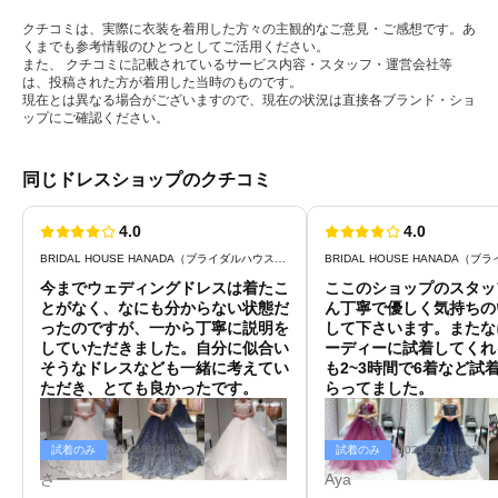
クチコミは、実際に衣装を着用した方々の主観的なご意見・ご感想です。あ
くまでも参考情報のひとつとしてご活用ください。
また、 クチコミに記載されているサービス内容・スタッフ・運営会社等
は、投稿された方が着用した当時のものです。
現在とは異なる場合がございますので、現在の状況は直接各ブランド・ショ
ップにご確認ください。
同じドレスショップのクチコミ
4.0
4.0
BRIDAL HOUSE HANADA（ブライダルハウスはなだ）
今までウェディングドレスは着たこ
ここのショップのスタッ
とがなく、なにも分からない状態だ
ん丁寧で優しく気持ちの
ったのですが、一から丁寧に説明を
して下さいます。またな
していただきました。自分に似合い
ーディーに試着してくれ
そうなドレスなども一緒に考えてい
も2~3時間で6着など試
ただき、とても良かったです。
らってました。
試着のみ
2024年10月投稿
試着のみ
2024年01月投稿
さー
Aya