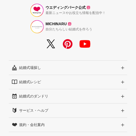
ウエディングパーク公式
最新ニュースやお役立ち情報を配信中！
MICHINARU
自分たちらしい結婚式を作ろう
結婚式場探し
結婚式レシピ
エリアから探す
結婚式のダンドリ
こだわりから探す
結婚式準備レポート『ハナレポ』
サービス・ヘルプ
雰囲気から探す
結婚式当日の動画『ムビレポ』
結婚準備ガイド
規約・会社案内
見積りから探す
Wedding Park Magazine
サイトコンセプト