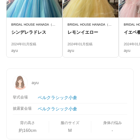
BRIDAL HOUSE HANADA（ブライダルハウスはなだ）
BRIDAL HOUSE HANADA（ブライダルハウスはなだ）
シンデレラドレス
レモンイエロー
イエベ
2024年01月投稿
2024年01月投稿
2024年0
ayu
ayu
ayu
ayu
挙式会場
ベルクラシック小倉
披露宴会場
ベルクラシック小倉
背の高さ
服のサイズ
身体の悩み
約160cm
M
-