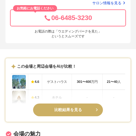
サロン情報を見る
お気軽にお電話ください
06-6485-3230
お電話の際は「ウエディングパークを見た」
というとスムーズです
この会場と周辺会場をAIが比較！
4.6
ゲストハウス
301〜400
万円
21〜40
人
4.3
ホテル
-
-
比較結果を見る
会場の魅力