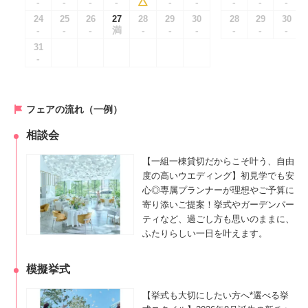
-
-
-
-
-
-
-
-
-
24
25
26
27
28
29
30
28
29
30
-
-
-
満
-
-
-
-
-
-
31
-
フェアの流れ（一例）
相談会
【一組一棟貸切だからこそ叶う、自由
度の高いウエディング】初見学でも安
心◎専属プランナーが理想やご予算に
寄り添いご提案！挙式やガーデンパー
ティなど、過ごし方も思いのままに、
ふたりらしい一日を叶えます。
模擬挙式
【挙式も大切にしたい方へ*選べる挙