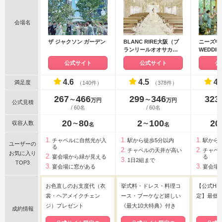
会場名
ザ ジャクソン ガーデン
BLANC RIRE大阪（ブ
ニーズ中之
ランリールオオサカ）
WEDDI
●BRASSグループ
ティア迎
公式サイト
公式サイト
公
4.6
4.5
4.
満足度
（140件）
（378件）
267
466
299
346
323
〜
〜
万円
万円
公式見積
/ 60名
/ 60名
20
80
2
100
20
収容人数
〜
〜
名
名
チャペルに自然光が入
駅から徒歩5分以内
駅から
ユーザーの
る
チャペルの天井が高い
チャペ
お気に入り
宴会場から緑が見える
る
1日2組まで
TOP3
宴会場に窓がある
宴会場
お色直しのお支度代（衣
挙式料・ドレス・料理コ
【公式H
裳・ヘアメイクチェン
ース・ブーケなど嬉しい
定】最低
ジ）プレゼント
《最大10大特典》付き
成約情報