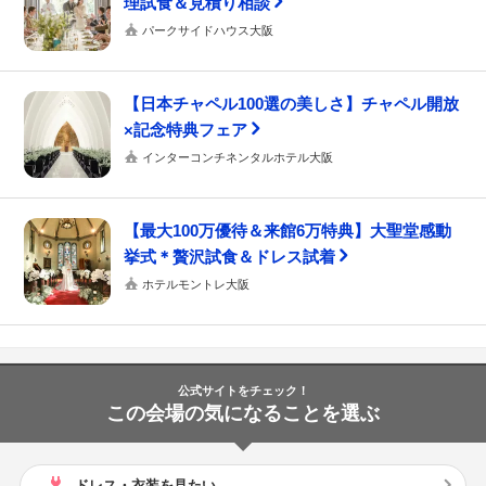
理試食＆見積り相談
パークサイドハウス大阪
【日本チャペル100選の美しさ】チャペル開放
×記念特典フェア
インターコンチネンタルホテル大阪
【最大100万優待＆来館6万特典】大聖堂感動
挙式＊贅沢試食＆ドレス試着
ホテルモントレ大阪
公式サイトをチェック！
この会場の気になることを選ぶ
ドレス・衣装を見たい