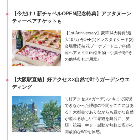
【今だけ！新チャペルOPEN記念特典】アフタヌーン
ティーペアチケットも
【1st Anniversary】豪華14大特典*最
大107万円OFF(1)ドレスタキシード(2)
会場費(3)装花ブーケブートニア(4)美
容ヘアメイク(5)引出物・引菓子等*そ
の他特典もご用意♪
【大阪駅直結】好アクセス×自然で叶うガーデンウエ
ディング
＼好アクセス×ガーデン／今まで実現
できなかった理想の空間がここにはあ
る！大都会でありながらも豊かな自然
が溢れる珍しい世界観を舞台に、笑
顔・祝福・幸せ・感動が無数に広がる
開放的なWDを体感。