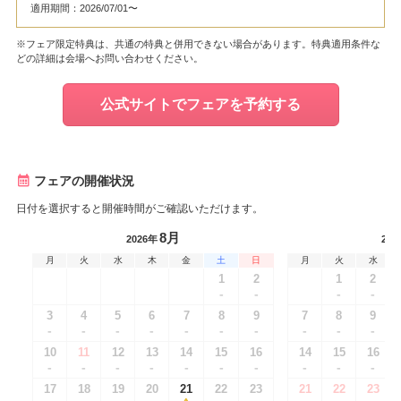
適用期間：2026/07/01〜
※フェア限定特典は、共通の特典と併用できない場合があります。特典適用条件な
どの詳細は会場へお問い合わせください。
公式サイトでフェアを予約する
フェアの開催状況
日付を選択すると開催時間がご確認いただけます。
8月
2026年
202
月
火
水
木
金
土
日
月
火
水
1
2
1
2
-
-
-
-
3
4
5
6
7
8
9
7
8
9
-
-
-
-
-
-
-
-
-
-
10
11
12
13
14
15
16
14
15
16
-
-
-
-
-
-
-
-
-
-
17
18
19
20
21
22
23
21
22
23