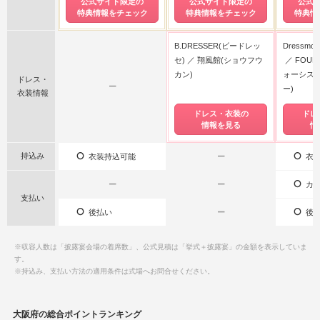
公式サイト限定の
公式サイト限定の
公式
特典情報をチェック
特典情報をチェック
特典情
B.DRESSER(ビードレッ
Dressmo
セ)
翔風館(ショウフウ
FOUR 
カン)
ォーシス 
ドレス・
ー
ー)
衣装情報
ドレス・衣装の
ドレ
情報を見る
情
持込み
衣装持込可能
ー
衣装
ー
ー
カー
支払い
後払い
ー
後払
※収容人数は「披露宴会場の着席数」、公式見積は「挙式＋披露宴」の金額を表示していま
す。
※持込み、支払い方法の適用条件は式場へお問合せください。
大阪府の総合ポイントランキング