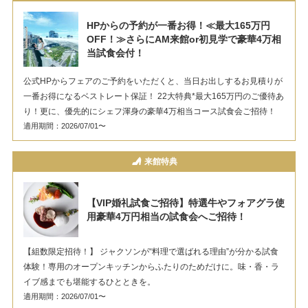
HPからの予約が一番お得！≪最大165万円
OFF！≫さらにAM来館or初見学で豪華4万相
当試食会付！
公式HPからフェアのご予約をいただくと、当日お出しするお見積りが
一番お得になるベストレート保証！ 22大特典*最大165万円のご優待あ
り！更に、優先的にシェフ渾身の豪華4万相当コース試食会ご招待！
適用期間：2026/07/01〜
来館特典
【VIP婚礼試食ご招待】特選牛やフォアグラ使
用豪華4万円相当の試食会へご招待！
【組数限定招待！】 ジャクソンが“料理で選ばれる理由”が分かる試食
体験！専用のオープンキッチンからふたりのためだけに。味・香・ラ
イブ感までも堪能するひとときを。
適用期間：2026/07/01〜