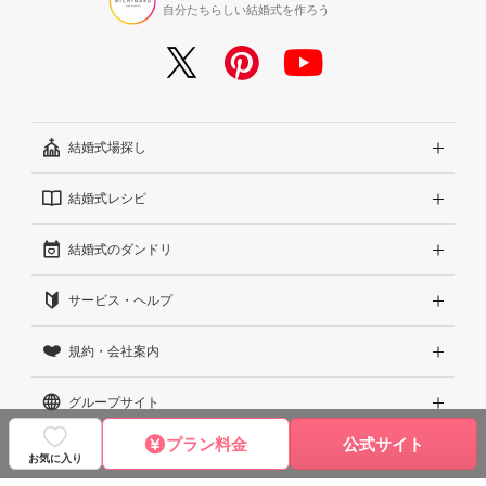
自分たちらしい結婚式を作ろう
結婚式場探し
結婚式レシピ
エリアから探す
結婚式のダンドリ
こだわりから探す
結婚式準備レポート『ハナレポ』
サービス・ヘルプ
雰囲気から探す
結婚式当日の動画『ムビレポ』
結婚準備ガイド
規約・会社案内
見積りから探す
Wedding Park Magazine
サイトコンセプト
グループサイト
ランキングから探す
結婚お悩みQ&A
はじめての方へ
利用規約
プラン料金
公式サイト
アワード受賞会場から探す
運営方針（クチコミへの取り組み）
プライバシーポリシー
Wedding Park 海外
©2026 WEDDING PARK CO., LTD.
お気に入り