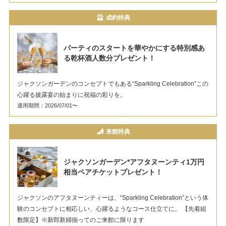
成約特典
パーティのスタートを華やかにする特別感あ
る乾杯酒人数分プレゼント！
ジャクソンガーデンのコンセプトでもある“Sparkling Celebration”この
心躍る披露宴の始まりに祝福の彩りを。
適用期間：2026/07/01〜
来館特典
ジャクソンガーデン*アフタヌーンティ1万円
相当ペアチケットプレゼント！
ジャクソンのアフタヌーンティーは、“Sparkling Celebration”という体
験のコンセプトに相応しい、⼼躍るようなコース仕立てに。 【先着組
数限定】※新郎新婦揃ってのご来館に限ります