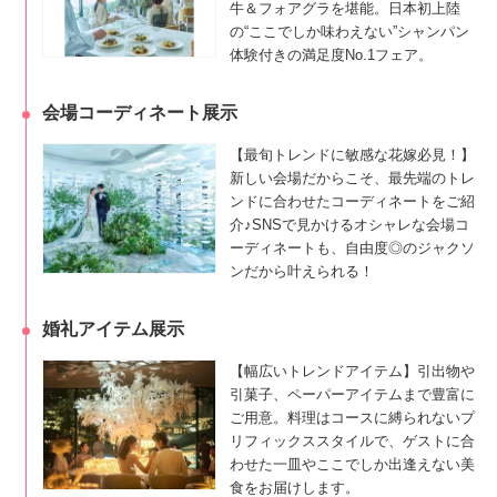
牛＆フォアグラを堪能。日本初上陸
の“ここでしか味わえない”シャンパン
体験付きの満足度No.1フェア。
会場コーディネート展示
【最旬トレンドに敏感な花嫁必見！】
新しい会場だからこそ、最先端のトレ
ンドに合わせたコーディネートをご紹
介♪SNSで見かけるオシャレな会場コ
ーディネートも、自由度◎のジャクソ
ンだから叶えられる！
婚礼アイテム展示
【幅広いトレンドアイテム】引出物や
引菓子、ペーパーアイテムまで豊富に
ご用意。料理はコースに縛られないプ
リフィックススタイルで、ゲストに合
わせた一皿やここでしか出逢えない美
食をお届けします。