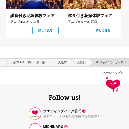
試食付き花嫁体験フェア
試食付き花嫁体験フェア
アニヴェルセル 大阪
アニヴェルセル 江坂
詳しく見る
詳しく見る
府
大阪市キタ（梅田・新大阪）
大阪市
大阪駅
ザ ジャクソン ガーデン
ページトップへ
ウエディングパーク公式
最新ニュースやお役立ち情報を配信中！
MICHINARU