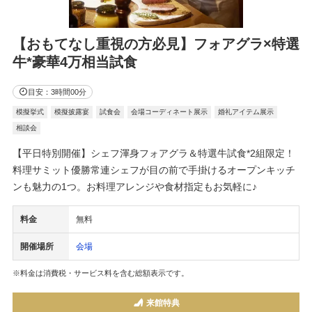
【おもてなし重視の方必見】フォアグラ×特選
牛*豪華4万相当試食
目安：3時間00分
模擬挙式
模擬披露宴
試食会
会場コーディネート展示
婚礼アイテム展示
相談会
【平日特別開催】シェフ渾身フォアグラ＆特選牛試食*2組限定！
料理サミット優勝常連シェフが目の前で手掛けるオープンキッチ
ンも魅力の1つ。お料理アレンジや食材指定もお気軽に♪
料金
無料
開催場所
会場
※料金は消費税・サービス料を含む総額表示です。
来館特典