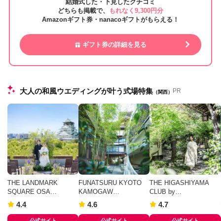
結婚式した・下見したクチコミ
どちらも掲載で、
もれなく9,300円分
Amazonギフト券・nanacoギフトがもらえる！
ギフト券の詳細を見る
大人の和風ウエディングが叶う式場特集
PR
（関西）
THE LANDMARK
FUNATSURU KYOTO
THE HIGASHIYAMA
SQUARE OSA…
KAMOGAW…
CLUB by…
4.4
4.6
4.7
公式サイト
公式サイト
公式サイト