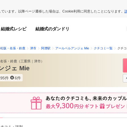
用しています。以降ページ遷移した場合は、Cookie利用に同意したことになります。
結婚式レシピ
結婚式のダンドリ
・松阪・名張・鈴鹿
津市
阿漕駅
アールベルアンジェ Mie
クチコミ一覧
クチコ
名張・鈴鹿
（
三重県
｜
津市
）
ジェ Mie
195件
6件