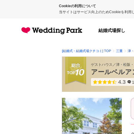
Cookieの利用について
当サイトはサービス向上のためCookieを利
結婚式場探し
[結婚式・結婚式場クチコミ] TOP
三重
津
ゲストハウス
／
津・松阪・
アールベルアン
4.3
点数