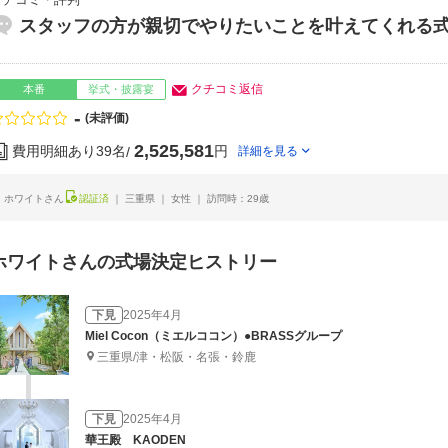
クチコミ・評判
スタッフの方が親切でやりたいことを叶えてくれる
クチコミ返信
本番
挙式・披露宴
-
点数
(未評価)
2,525,581
費用明細あり
39名
円
詳細を見る
ホワイトさん
認証済
三重県
女性
訪問時：29歳
ホワイトさんの式場決定ヒストリー
下見
2025年4月
Miel Cocon（ミエルココン）●BRASSグループ
三重県/津・松阪・名張・鈴鹿
下見
2025年4月
華王殿 KAODEN