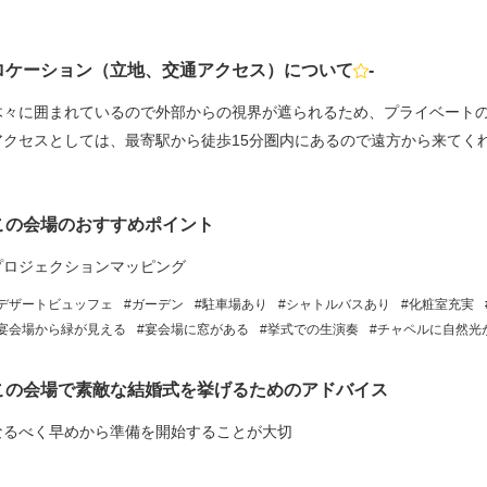
ロケーション（立地、交通アクセス）について
-
点数
木々に囲まれているので外部からの視界が遮られるため、プライベート
アクセスとしては、最寄駅から徒歩15分圏内にあるので遠方から来てく
この会場のおすすめポイント
プロジェクションマッピング
デザートビュッフェ
ガーデン
駐車場あり
シャトルバスあり
化粧室充実
宴会場から緑が見える
宴会場に窓がある
挙式での生演奏
チャペルに自然光
この会場で素敵な結婚式を挙げるためのアドバイス
なるべく早めから準備を開始することが大切