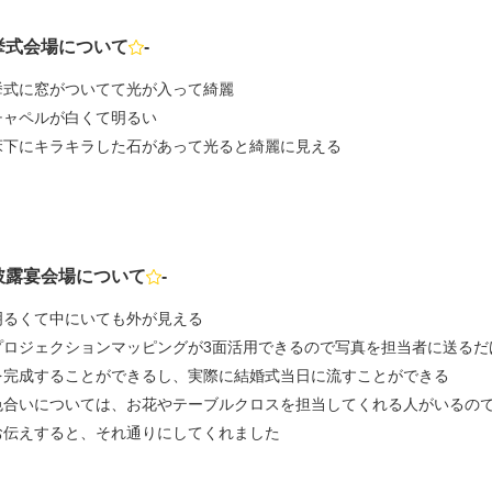
挙式会場について
-
点数
挙式に窓がついてて光が入って綺麗
チャペルが白くて明るい
床下にキラキラした石があって光ると綺麗に見える
披露宴会場について
-
点数
明るくて中にいても外が見える
プロジェクションマッピングが3面活用できるので写真を担当者に送るだ
を完成することができるし、実際に結婚式当日に流すことができる
色合いについては、お花やテーブルクロスを担当してくれる人がいるの
お伝えすると、それ通りにしてくれました