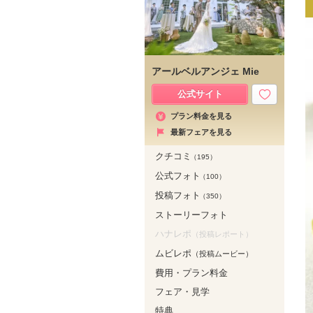
アールベルアンジェ Mie
公式サイト
プラン料金を見る
最新フェアを見る
クチコミ
（195）
公式フォト
（100）
投稿フォト
（350）
ストーリーフォト
ハナレポ
（投稿レポート）
ムビレポ
（投稿ムービー）
費用・プラン料金
フェア・見学
特典