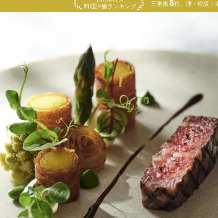
8
三重県
位
津・松阪・
料理評価ランキング