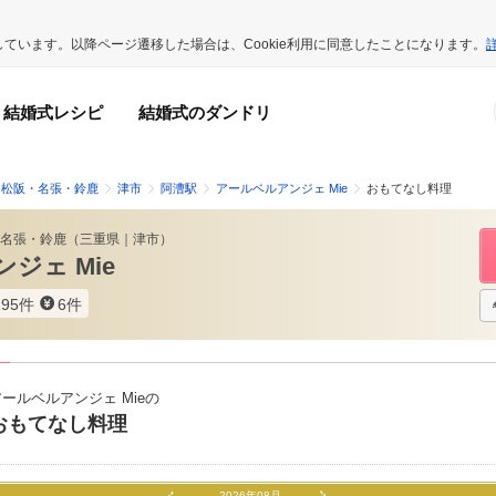
用しています。以降ページ遷移した場合は、Cookie利用に同意したことになります。
結婚式レシピ
結婚式のダンドリ
・松阪・名張・鈴鹿
津市
阿漕駅
アールベルアンジェ Mie
おもてなし料理
名張・鈴鹿
（
三重県
｜
津市
）
ジェ Mie
195件
6件
アールベルアンジェ Mieの
おもてなし料理
2026年08月