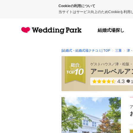
Cookieの利用について
当サイトはサービス向上のためCookieを利
結婚式場探し
[結婚式・結婚式場クチコミ] TOP
三重
津
ゲストハウス
／
津・松阪・
アールベルアン
4.3
点数