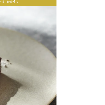
4
名張・鈴鹿
位