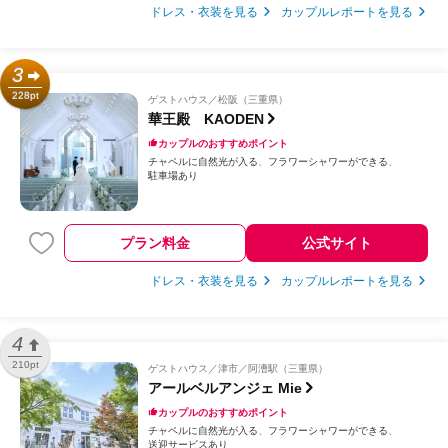
ドレス・衣装を見る
カップルレポートを見る
3
228pt
ゲストハウス
松阪（三重県）
華王殿 KAODEN
カップルのおすすめポイント
チャペルに自然光が入る
フラワーシャワーができる
駐車場あり
プラン料金
公式サイト
ドレス・衣装を見る
カップルレポートを見る
4
210pt
ゲストハウス
津市／阿漕駅（三重県）
アールベルアンジェ Mie
カップルのおすすめポイント
チャペルに自然光が入る
フラワーシャワーができる
送迎サービスあり