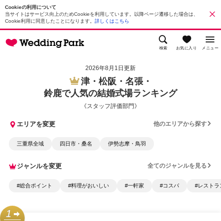
Cookieの利用について
当サイトはサービス向上のためCookieを利用しています。以降ページ遷移した場合は、
Cookie利用に同意したことになります。
詳しくはこちら
検索
お気に入り
メニュー
2026年8月1日更新
津・松阪・名張・
鈴鹿で人気の結婚式場ランキング
《スタッフ評価部門》
エリアを変更
他のエリアから探す
三重県全域
四日市・桑名
伊勢志摩・鳥羽
ジャンルを変更
全てのジャンルを見る
#総合ポイント
#料理がおいしい
#一軒家
#コスパ
#レストラ
1