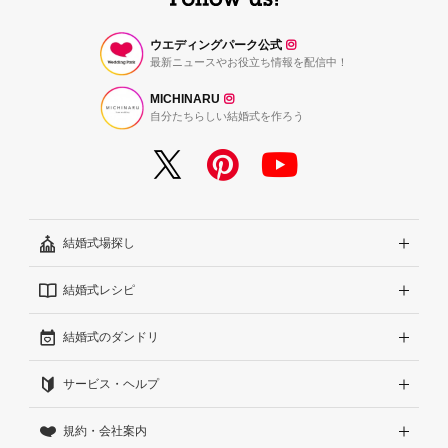
ウエディングパーク公式
最新ニュースやお役立ち情報を配信中！
MICHINARU
自分たちらしい結婚式を作ろう
結婚式場探し
結婚式レシピ
エリアから探す
結婚式のダンドリ
こだわりから探す
結婚式準備レポート『ハナレポ』
サービス・ヘルプ
雰囲気から探す
結婚式当日の動画『ムビレポ』
結婚準備ガイド
規約・会社案内
見積りから探す
Wedding Park Magazine
サイトコンセプト