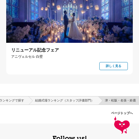
リニューアル記念フェア
アニヴェルセル 白壁
詳しく見る
ランキングで探す
結婚式場ランキング（スタッフ評価部門）
津・松阪・名張・鈴鹿
ページトップへ