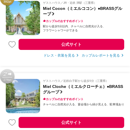
392pt
ゲストハウス
JR・近鉄 津駅（三重県）
Miel Cocon（ミエルココン）●BRASSグル
ープ
カップルのおすすめポイント
駅から徒歩5分以内
チャペルに自然光が入る
フラワーシャワーができる
公式サイト
ドレス・衣装を見る
カップルレポートを見る
2
278pt
ゲストハウス
近鉄白子駅から徒歩5分（三重県）
Miel Cloche（ミエルクローチェ）●BRASS
グループ
カップルのおすすめポイント
チャペルに自然光が入る
宴会場から緑が見える
駐車場あり
公式サイト