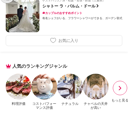
ゲストハウス
津・松阪・名張・鈴鹿（三重県）
シャトー ラ・パルム・ドール
カップルのおすすめポイント
有名シェフがいる
フラワーシャワーができる
ガーデン挙式
お気に入り
人気のランキングジャンル
もっと見
料理評価
コストパフォー
ナチュラル
チャペルの天井
マンス評価
が高い