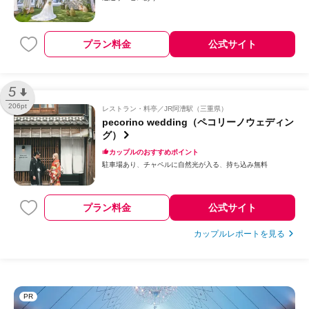
プラン料金
公式サイト
5
206pt
レストラン・料亭
JR阿漕駅（三重県）
pecorino wedding（ペコリーノウェディン
グ）
カップルのおすすめポイント
駐車場あり
チャペルに自然光が入る
持ち込み無料
プラン料金
公式サイト
カップルレポートを見る
PR