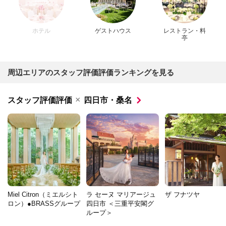
ホテル
ゲストハウス
レストラン・料
亭
周辺エリアのスタッフ評価評価ランキングを見る
×
スタッフ評価評価
四日市・桑名
Miel Citron（ミエルシト
ラ セーヌ マリアージュ
ザ フナツヤ
ロン）●BRASSグループ
四日市 ＜三重平安閣グ
ループ＞