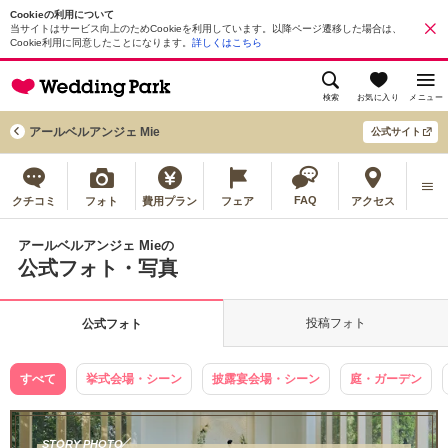
Cookieの利用について
当サイトはサービス向上のためCookieを利用しています。以降ページ遷移した場合は、
Cookie利用に同意したことになります。
詳しくはこちら
検索
お気に入り
メニュー
アールベルアンジェ Mie
公式サイト
FAQ
クチコミ
フォト
費用プラン
フェア
アクセス
アールベルアンジェ Mieの
公式フォト・写真
投稿フォト
公式フォト
すべて
挙式会場・シーン
披露宴会場・シーン
庭・ガーデン
STORY PHOTO