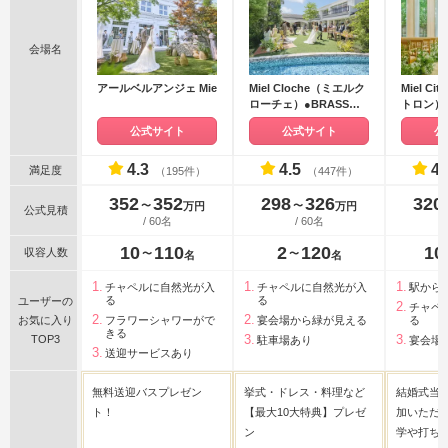
会場名
アールベルアンジェ Mie
Miel Cloche（ミエルク
Miel C
ローチェ）●BRASSグ
トロン）●
ループ
ープ
公式サイト
公式サイト
公
4.3
4.5
4.
満足度
（195件）
（447件）
352
352
298
326
320
〜
〜
万円
万円
公式見積
/ 60名
/ 60名
10
110
2
120
10
収容人数
〜
〜
名
名
チャペルに自然光が入
チャペルに自然光が入
駅から
る
る
ユーザーの
チャペ
お気に入り
フラワーシャワーがで
宴会場から緑が見える
る
きる
TOP3
駐車場あり
宴会場
送迎サービスあり
無料送迎バスプレゼン
挙式・ドレス・料理など
結婚式当
ト！
【最大10大特典】プレゼ
加いただ
ン
学や打ち合