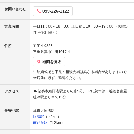
お問い合わせ
059-226-1122
営業時間
平日11：00～18：00、土日祝日10：00～19：00 （火曜定
休 ※祝日除く）
住所
〒514-0823
三重県津市半田1017-4
地図を見る
※結婚式場と下見・相談会場は異なる場合がありますので
来店前に必ずご確認ください。
アクセス
JR紀勢本線阿漕駅より徒歩5分、JR紀勢本線・近鉄名古屋
線津駅より車で15分
最寄り駅
津市／阿漕駅
阿漕駅
（0.4km）
南が丘駅
（1.2km）