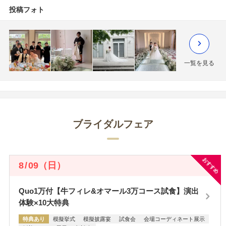
投稿フォト
一覧を見る
ブライダルフェア
おすすめ
8
/
09
（日）
Quo1万付【牛フィレ&オマール3万コース試食】演出
体験×10大特典
特典あり
模擬挙式
模擬披露宴
試食会
会場コーディネート展示