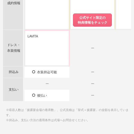
成約情報
公式サイト限定の
特典情報をチェック
LAVITA
ドレス・
ー
衣装情報
持込み
衣装持込可能
ー
ー
ー
支払い
後払い
ー
※収容人数は「披露宴会場の着席数」、公式見積は「挙式＋披露宴」の金額を表示していま
す。
※持込み、支払い方法の適用条件は式場へお問合せください。