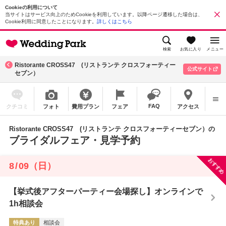
Cookieの利用について
当サイトはサービス向上のためCookieを利用しています。以降ページ遷移した場合は、
Cookie利用に同意したことになります。
詳しくはこちら
検索
お気に入り
メニュー
Ristorante CROSS47 (リストランテ クロスフォーティー
公式サイト
セブン）
FAQ
クチコミ
フォト
費用プラン
フェア
アクセス
Ristorante CROSS47 (リストランテ クロスフォーティーセブン）の
ブライダルフェア・見学予約
おすすめ
8
/
09
（日）
【挙式後アフターパーティー会場探し】オンラインで
1h相談会
特典あり
相談会