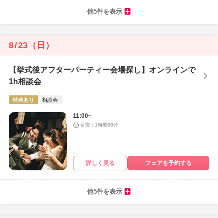
他5件を表示
8
/
23
（日）
【挙式後アフターパーティー会場探し】オンラインで
1h相談会
特典あり
相談会
11:00~
目安：1時間00分
詳しく見る
フェアを予約する
他5件を表示