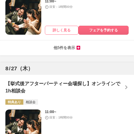
11:00~
目安：1時間00分
詳しく見る
フェアを予約する
他5件を表示
8
/
27
（木）
【挙式後アフターパーティー会場探し】オンラインで
1h相談会
特典あり
相談会
11:00~
目安：1時間00分