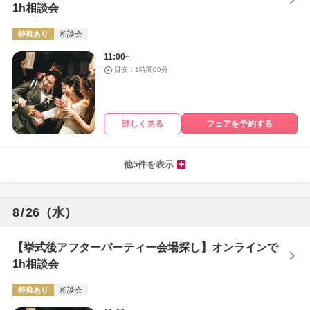
1h相談会
特典あり
相談会
11:00~
目安：1時間00分
詳しく見る
フェアを予約する
他5件を表示
8
/
26
（水）
【挙式後アフターパーティー会場探し】オンラインで
1h相談会
特典あり
相談会