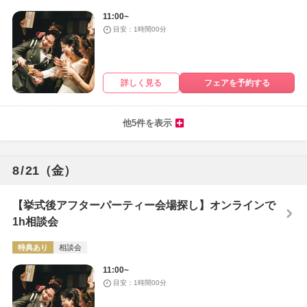
11:00~
目安：1時間00分
詳しく見る
フェアを予約する
他5件を表示
8
/
21
（金）
【挙式後アフターパーティー会場探し】オンラインで
1h相談会
特典あり
相談会
11:00~
目安：1時間00分