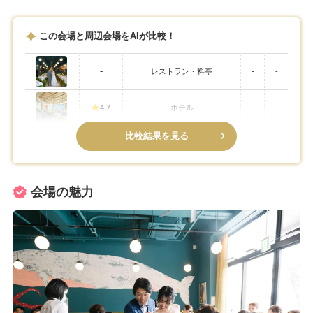
この会場と周辺会場をAIが比較！
-
レストラン・料亭
-
-
4.7
ホテル
-
-
比較結果を見る
会場の魅力