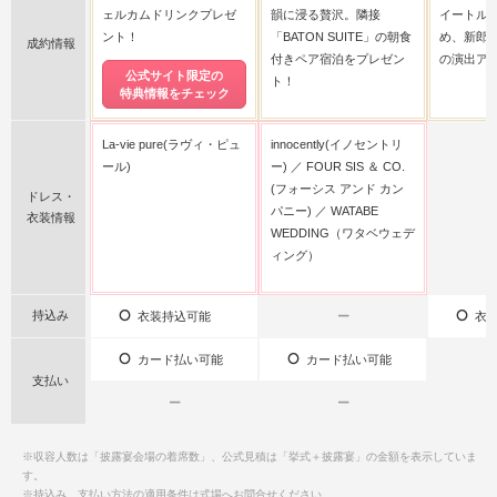
ェルカムドリンクプレゼ
韻に浸る贅沢。隣接
イートル
ント！
「BATON SUITE」の朝食
め、新郎
成約情報
付きペア宿泊をプレゼン
の演出ア
公式サイト限定の
ト！
特典情報をチェック
La-vie pure(ラヴィ・ピュ
innocently(イノセントリ
ール)
ー)
FOUR SIS ＆ CO.
(フォーシス アンド カン
ドレス・
パニー)
WATABE
衣装情報
WEDDING（ワタベウェデ
ィング）
持込み
衣装持込可能
ー
衣装
カード払い可能
カード払い可能
支払い
ー
ー
※収容人数は「披露宴会場の着席数」、公式見積は「挙式＋披露宴」の金額を表示していま
す。
※持込み、支払い方法の適用条件は式場へお問合せください。