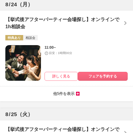
8
/
24
（月）
【挙式後アフターパーティー会場探し】オンラインで
1h相談会
特典あり
相談会
11:00~
目安：1時間00分
詳しく見る
フェアを予約する
他5件を表示
8
/
25
（火）
【挙式後アフターパーティー会場探し】オンラインで