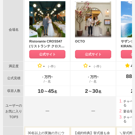
会場名
Ristorante CROSS47
OCTO
サザンチ
(リストランテ クロスフ
KIRANA
ォーティーセブン）
RESOR
公式サイト
公式サイト
公
ート）沖
-
-
4
満足度
（-件）
（-件）
88
- 万円~
- 万円~
公式見積
/ - 名
/ - 名
10
45
2
30
2
収容人数
〜
〜
名
名
チャペ
る
ユーザーの
ー
ー
お気に入り
宴会場
TOP3
チャペ
る
30名以上の実施の方にウ
【成約特典】挙式後も余
＼挙式料