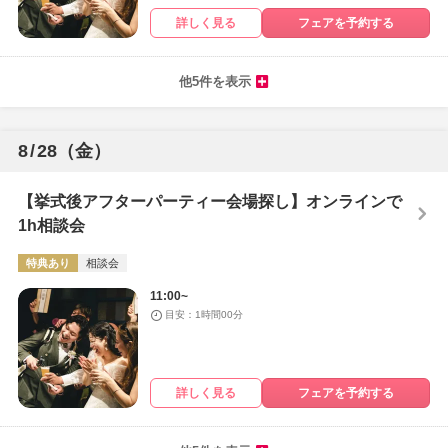
詳しく見る
フェアを予約する
他5件を表示
8
/
28
（金）
【挙式後アフターパーティー会場探し】オンラインで
1h相談会
特典あり
相談会
11:00~
目安：1時間00分
詳しく見る
フェアを予約する