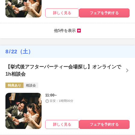
詳しく見る
フェアを予約する
他5件を表示
8
/
22
（土）
【挙式後アフターパーティー会場探し】オンラインで
1h相談会
特典あり
相談会
11:00~
目安：1時間00分
詳しく見る
フェアを予約する