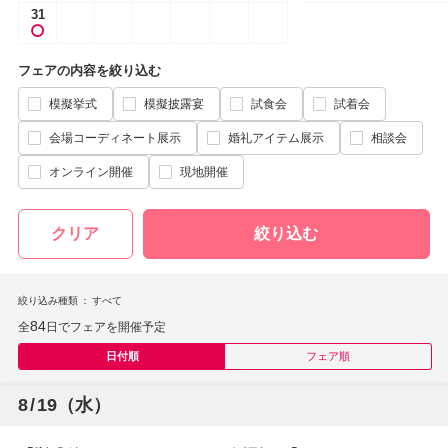
31
フェアの内容を絞り込む
模擬挙式
模擬披露宴
試食会
試着会
会場コーディネート展示
婚礼アイテム展示
相談会
オンライン開催
現地開催
クリア
絞り込む
絞り込み種類
すべて
84
全
日でフェアを開催予定
日付順
フェア順
8
/
19
（水）