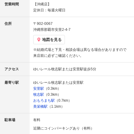
営業時間
【沖縄店】
定休日：毎週火曜日
住所
〒902-0067
沖縄県那覇市安里2-4-7
地図を見る
※結婚式場と下見・相談会場は異なる場合がありますので
来店前に必ずご確認ください。
アクセス
ゆいレール牧志駅または安里駅徒歩5分
最寄り駅
ゆいレール牧志駅または安里駅
安里駅
（0.3km）
牧志駅
（0.3km）
おもろまち駅
（0.7km）
美栄橋駅
（1.1km）
駐車場
有料
近隣にコインパーキングあり（有料）