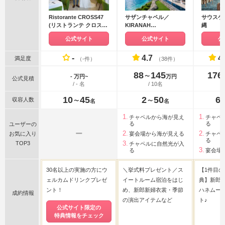
Ristorante CROSS47
サザンチャペル／
サウスゲ
(リストランテ クロスフ
KIRANAH
縄
ォーティーセブン）
RESORT（キラナリゾ
公式サイト
公式サイト
公
ート）沖縄
-
4.7
4
満足度
（-件）
（38件）
88
145
176
〜
- 万円~
万円
公式見積
/ - 名
/ 10名
10
45
2
50
6
収容人数
〜
〜
名
名
チャペルから海が見え
チャペ
る
る
ユーザーの
ー
お気に入り
宴会場から海が見える
チャペ
る
TOP3
チャペルに自然光が入
る
宴会場
30名以上の実施の方にウ
＼挙式料プレゼント／ス
【1件目
ェルカムドリンクプレゼ
イートルーム宿泊をはじ
典】新郎新
ント！
め、新郎新婦衣裳・季節
ハネムー
成約情報
の演出アイテムなど
ト♪
公式サイト限定の
特典情報をチェック