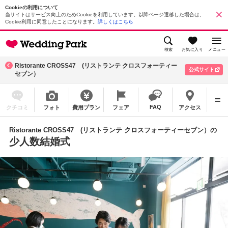
Cookieの利用について
当サイトはサービス向上のためCookieを利用しています。以降ページ遷移した場合は、
Cookie利用に同意したことになります。
詳しくはこちら
検索
お気に入り
メニュー
Ristorante CROSS47 (リストランテ クロスフォーティー
公式サイト
セブン）
FAQ
クチコミ
フォト
費用プラン
フェア
アクセス
Ristorante CROSS47 (リストランテ クロスフォーティーセブン）の
少人数結婚式