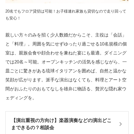
20名でもフロア貸切は可能！お子様連れ家族も貸切なので走り回って
も安心！
親しい方々のみを招く少人数婚だからこそ、主役は「会話」
と「料理」。周囲を気にせずゆったり過ごせる10名規模の個
室は、親族会食や顔合わせを兼ねた宴にも最適。ダイニング
では20名～可能。オープンキッチンの活気を感じながら、一
皿ごとに驚きがある琉球イタリアンを囲めば、自然と温かな
笑顔が広がります。派手な演出はなくても、料理とアート空
間がおふたりのおもてなしを雄弁に物語る、贅沢な隠れ家ウ
ェディングを。
【演出重視の方向け】楽器演奏などの演出どこ
まできるの？相談会