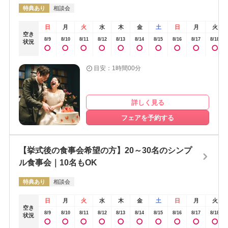
特典あり
相談会
日
月
火
水
木
金
土
日
月
火
空き
8/9
8/10
8/11
8/12
8/13
8/14
8/15
8/16
8/17
8/18
状況
目安：1時間00分
詳しく見る
フェアを予約する
【挙式後の食事会希望の方】20～30名のシンプ
ル食事会｜10名もOK
特典あり
相談会
日
月
火
水
木
金
土
日
月
火
空き
8/9
8/10
8/11
8/12
8/13
8/14
8/15
8/16
8/17
8/18
状況