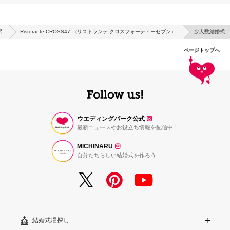
駅
Ristorante CROSS47 (リストランテ クロスフォーティーセブン）
少人数結婚式
ページトップへ
ウエディングパーク公式
最新ニュースやお役立ち情報を配信中！
MICHINARU
自分たちらしい結婚式を作ろう
結婚式場探し