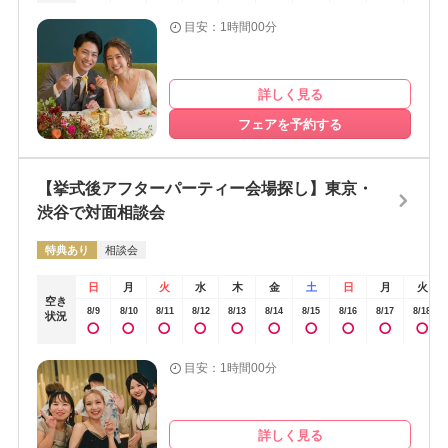
目安：1時間00分
詳しく見る
フェアを予約する
【挙式後アフターパーティー会場探し】東京・
渋谷で対面相談会
特典あり
相談会
日
月
火
水
木
金
土
日
月
火
空き
8/9
8/10
8/11
8/12
8/13
8/14
8/15
8/16
8/17
8/18
状況
目安：1時間00分
詳しく見る