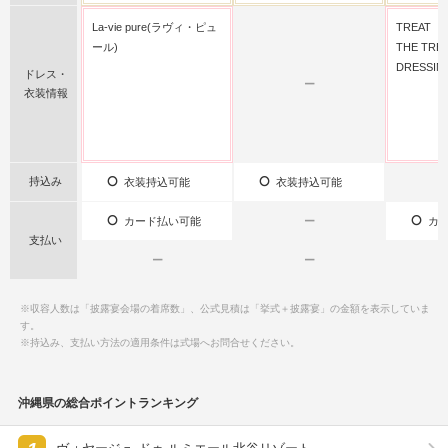
La-vie pure(ラヴィ・ピュ
TREAT
ール)
THE TRE
DRESSI
ドレス・
ー
衣装情報
持込み
衣装持込可能
衣装持込可能
カード払い可能
ー
カー
支払い
ー
ー
※収容人数は「披露宴会場の着席数」、公式見積は「挙式＋披露宴」の金額を表示していま
す。
※持込み、支払い方法の適用条件は式場へお問合せください。
沖縄県の総合ポイントランキング