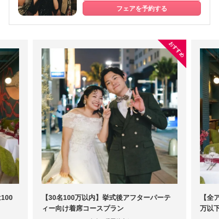
フェアを予約する
おすすめ
100
【30名100万以内】挙式後アフターパーテ
【全ア
ィー向け着席コースプラン
万以