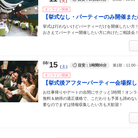
火
オンライン開催
【挙式なし・パーティーのみ開催また
挙式は行わないけどパーティーだけを開催したい方
おさえてパーティー開催したい方に向けたご相談会
15
08
目安：1時間00分
第1部
11:00 -
土
オンライン開催
【挙式後アフターパーティー会場探し
お仕事帰りやデートの合間にサクッと1時間！オンラ
無料＆納得の適正価格で、こだわりも予算も諦めな
要なのでまずは情報収集したい方も大歓迎！