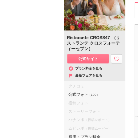
Ristorante CROSS47 (リ
ストランテ クロスフォーテ
ィーセブン）
公式サイト
プラン料金を見る
最新フェアを見る
クチコミ
公式フォト
（100）
投稿フォト
ストーリーフォト
ハナレポ
（投稿レポート）
ムビレポ
（投稿ムービー）
費用・プラン料金