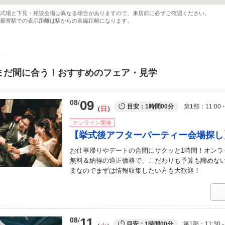
式場と下見・相談会場は異なる場合がありますので、来店前に必ずご確認ください。
最寄駅での表示距離は駅からの直線距離になります。
まだ間に合う！おすすめのフェア・見学
09
08
目安：1時間00分
第1部
11:00 -
日
オンライン開催
【挙式後アフターパーティー会場探し
お仕事帰りやデートの合間にサクッと1時間！オンラ
無料＆納得の適正価格で、こだわりも予算も諦めな
要なのでまずは情報収集したい方も大歓迎！
11
08
目安：1時間00分
第1部
11:30 -