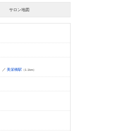
サロン地図
美栄橋駅
）
（1.1km）