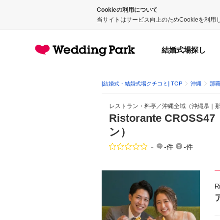
Cookieの利用について
当サイトはサービス向上のためCookieを利
結婚式場探し
[結婚式・結婚式場クチコミ] TOP
沖縄
那
レストラン・料亭
／
沖縄全域
（
沖縄県
｜
Ristorante CR
ン）
-
点数
-件
-件
R