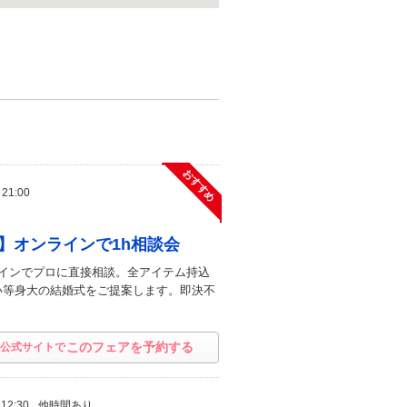
おすすめ
 21:00
】オンラインで1h相談会
インでプロに直接相談。全アイテム持込
い等身大の結婚式をご提案します。即決不
このフェアを予約する
公式サイトで
 12:30
他時間あり