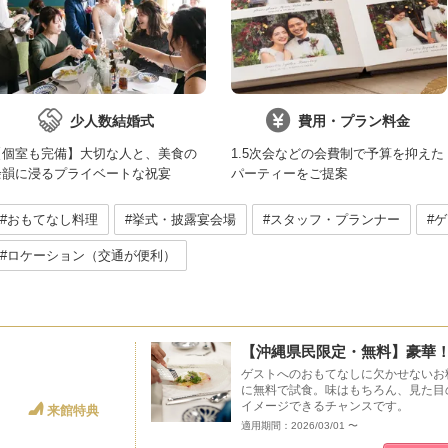
少人数結婚式
費用・プラン料金
【個室も完備】大切な人と、美食の
1.5次会などの会費制で予算を抑えた
余韻に浸るプライベートな祝宴
パーティーをご提案
#おもてなし料理
#挙式・披露宴会場
#スタッフ・プランナー
#
#ロケーション（交通が便利）
【沖縄県民限定・無料】豪華
ゲストへのおもてなしに欠かせないお
に無料で試食。味はもちろん、見た目
イメージできるチャンスです。
来館特典
適用期間：2026/03/01 〜