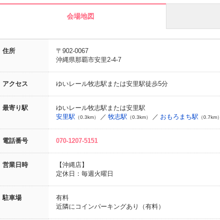
会場地図
住所
〒902-0067
沖縄県那覇市安里2-4-7
アクセス
ゆいレール牧志駅または安里駅徒歩5分
最寄り駅
ゆいレール牧志駅または安里駅
安里駅
牧志駅
おもろまち駅
（0.3km）
（0.3km）
（0.7km
電話番号
070-1207-5151
営業日時
【沖縄店】
定休日：毎週火曜日
駐車場
有料
近隣にコインパーキングあり（有料）