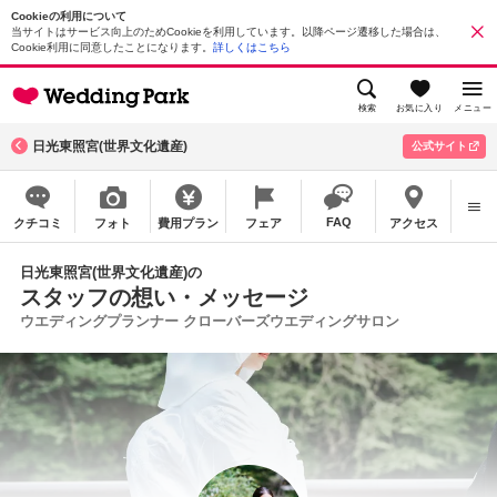
Cookieの利用について
当サイトはサービス向上のためCookieを利用しています。以降ページ遷移した場合は、
Cookie利用に同意したことになります。
詳しくはこちら
検索
お気に入り
メニュー
日光東照宮(世界文化遺産)
公式サイト
FAQ
クチコミ
フォト
費用プラン
フェア
アクセス
日光東照宮(世界文化遺産)の
スタッフの想い・メッセージ
ウエディングプランナー クローバーズウエディングサロン