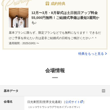
成約特典
12月〜3月・8月挙式は土日祝日アップ料金
55,000円無料！ご結婚式準備は最短3週間か
ら♪
基本プランに限らず、限定プランなどでも無料になります！ できるだ
けご予算を抑えたい方は是非ご結婚式の日程をご検討ください＾＾
適用期間：2025/10/01 〜
特典をもっと見る
会場情報
基本データ
会場名
日光東照宮(世界文化遺産) ［
公式サイト
］
（ニッコウトウショウグウセカイブンカイサン）