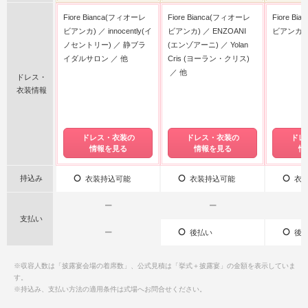
Fiore Bianca(フィオーレ
Fiore Bianca(フィオーレ
Fiore B
ビアンカ)
innocently(イ
ビアンカ)
ENZOANI
ビアンカ)
ノセントリー)
静ブラ
(エンゾアーニ)
Yolan
イダルサロン
他
Cris (ヨーラン・クリス)
他
ドレス・
衣装情報
ドレス・衣装の
ドレス・衣装の
ドレ
情報を見る
情報を見る
情
持込み
衣装持込可能
衣装持込可能
衣装
ー
ー
支払い
ー
後払い
後払
※収容人数は「披露宴会場の着席数」、公式見積は「挙式＋披露宴」の金額を表示していま
す。
※持込み、支払い方法の適用条件は式場へお問合せください。