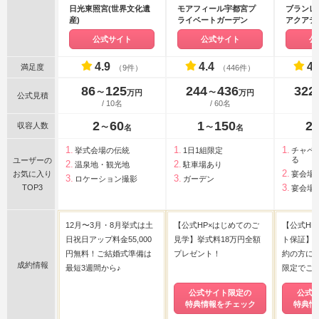
日光東照宮(世界文化遺
モアフィール宇都宮プ
ブランレ
産)
ライベートガーデン
アクアテ
公式サイト
公式サイト
公
4.9
4.4
4.
満足度
（9件）
（446件）
86
125
244
436
322
〜
〜
万円
万円
公式見積
/ 10名
/ 60名
2
60
1
150
2
収容人数
〜
〜
名
名
挙式会場の伝統
1日1組限定
チャペ
る
ユーザーの
温泉地・観光地
駐車場あり
お気に入り
宴会場
ロケーション撮影
ガーデン
TOP3
宴会場
12月〜3月・8月挙式は土
【公式HP×はじめてのご
【公式H
日祝日アップ料金55,000
見学】挙式料18万円全額
ト保証】
円無料！ご結婚式準備は
プレゼント！
約の方に
成約情報
最短3週間から♪
限定でご
公式サイト限定の
公式
特典情報をチェック
特典情