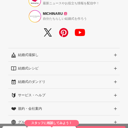
最新ニュースやお役立ち情報を配信中！
MICHINARU
自分たちらしい結婚式を作ろう
結婚式場探し
結婚式レシピ
エリアから探す
結婚式のダンドリ
こだわりから探す
結婚式準備レポート『ハナレポ』
サービス・ヘルプ
雰囲気から探す
結婚式当日の動画『ムビレポ』
結婚準備ガイド
規約・会社案内
見積りから探す
Wedding Park Magazine
サイトコンセプト
グループサイト
ランキングから探す
結婚お悩みQ&A
はじめての方へ
利用規約
スタッフに相談してみよう！