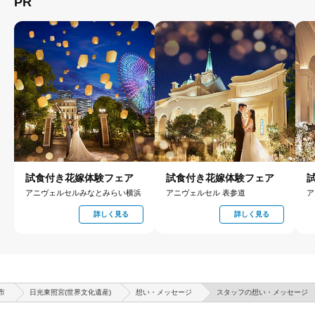
PR
試食付き花嫁体験フェア
試食付き花嫁体験フェア
アニヴェルセルみなとみらい横浜
アニヴェルセル 表参道
ア
詳しく見る
詳しく見る
市
日光東照宮(世界文化遺産)
想い・メッセージ
スタッフの想い・メッセージ