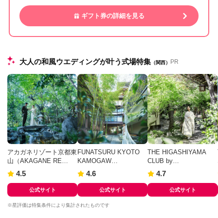
ギフト券の詳細を見る
大人の和風ウエディングが叶う式場特集
PR
（関西）
アカガネリゾート京都東
FUNATSURU KYOTO
THE HIGASHIYAMA
山（AKAGANE RE…
KAMOGAW…
CLUB by…
4.5
4.6
4.7
公式サイト
公式サイト
公式サイト
※星評価は特集条件により集計されたものです