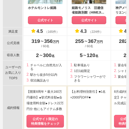
ホテルモントレ姫路
姫路モノリス 旧逓信
神戸メリ
省姫路別館（HIMEJI
リエンタ
MONOLITH）
公式サイト
公式サイト
公
4.5
4.3
4.
満足度
（165件）
（224件）
319
356
255
367
282
〜
〜
万円
万円
公式見積
/ 60名
/ 60名
2
300
5
120
2
収容人数
〜
〜
名
名
チャペルに自然光が入
駐車場あり
宴会場
ユーザーの
る
1日1組限定
シャト
お気に入り
駅から徒歩5分以内
フラワーシャワーがで
宴会場
TOP3
宿泊施設あり
きる
【開業8周年＊最大160万
【お料理特別割引】■1名
8月成約特
円優待】●挙式料全額●会
×2000円OFF■
定】チャ
場使用料全額●ドレス22万
ル完成記
成約情報
円分 他にもアイテム多数
公式サイト限定の
公式
特典情報をチェック
特典情