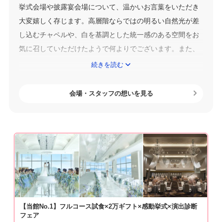
挙式会場や披露宴会場について、温かいお言葉をいただき
大変嬉しく存じます。高層階ならではの明るい自然光が差
し込むチャペルや、白を基調とした統一感のある空間をお
気に召していただけたようで何よりでございます。また、
ゲストの皆様との距離感を大切にできる披露宴会場の雰囲
続きを読む
気についてもご評価いただき、光栄に思います。
会場・スタッフの想いを見る
ロケーションにつきましても、新幹線停車駅に隣接した利
便性やホテル併設ならではの安心感、さらに姫路城を望む
景観を魅力に感じていただけたことを嬉しく拝読いたしま
した。遠方からお越しになるゲストの皆様にも快適にお過
ごしいただけるよう努めておりますので、そのようなお言
葉は大変励みになります。
また、お料理やサービスについてもお褒めいただきありが
【当館No.1】フルコース試食×2万ギフト×感動挙式×演出診断
とうございます。大切な一日をお過ごしいただく場所とし
フェア