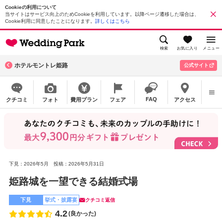
Cookieの利用について
当サイトはサービス向上のためCookieを利用しています。以降ページ遷移した場合は、
Cookie利用に同意したことになります。
詳しくはこちら
検索
お気に入り
メニュー
ホテルモントレ姫路
公式サイト
FAQ
クチコミ
フォト
費用プラン
フェア
アクセス
下見：2026年5月
投稿：2026年5月31日
姫路城を一望できる結婚式場
下見
挙式・披露宴
クチコミ返信
4.2
(良かった)