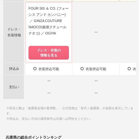
FOUR SIS ＆ CO. (フォー
シス アンド カンパニー)
GINZA COUTURE
NAOCO(銀座クチュール
ドレス・
ー
ナオコ)
OGIYA
衣装情報
ドレス・衣装の
情報を見る
持込み
衣装持込可能
衣装持込可能
衣装
ー
ー
支払い
ー
ー
※収容人数は「披露宴会場の着席数」、公式見積は「挙式＋披露宴」の金額を表示していま
す。
※持込み、支払い方法の適用条件は式場へお問合せください。
兵庫県の総合ポイントランキング