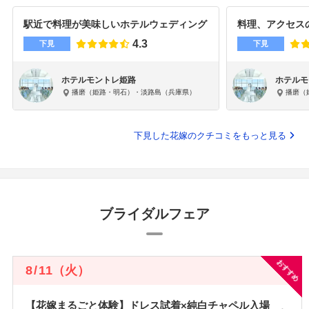
駅近で料理が美味しいホテルウェディング
料理、アクセス
4.3
下見
下見
ホテルモントレ姫路
ホテルモ
播磨（姫路・明石）・淡路島（兵庫県）
播磨（
下見した花嫁のクチコミをもっと見る
ブライダルフェア
おすすめ
8
/
11
（火）
【花嫁まるごと体験】ドレス試着×純白チャペル入場