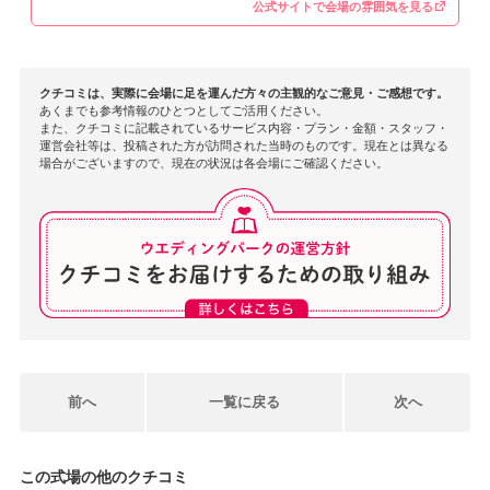
公式サイトで会場の雰囲気を見る
て、お料理はもちろん、おもてなしの心を大切にしながら
ご案内しております。
クチコミは、実際に会場に足を運んだ方々の主観的なご意見・ご感想です。
さらに、これからご結婚式を検討される方へのアドバイス
あくまでも参考情報のひとつとしてご活用ください。
また、クチコミに記載されているサービス内容・プラン・金額・スタッフ・
までご投稿いただき、心より感謝申し上げます。おふたり
運営会社等は、投稿された方が訪問された当時のものです。現在とは異なる
場合がございますので、現在の状況は各会場にご確認ください。
らしいご結婚式を実現できるよう、今後もお客様のご希望
やイメージに寄り添ったご提案を心掛けてまいります。
改めまして、このたびは素敵なご感想をお寄せいただき誠
にありがとうございました。おふたりのご結婚式が素晴ら
しい一日となりますよう、スタッフ一同心を込めてお手伝
いさせていただきます。
前へ
一覧に戻る
次へ
この式場の他のクチコミ