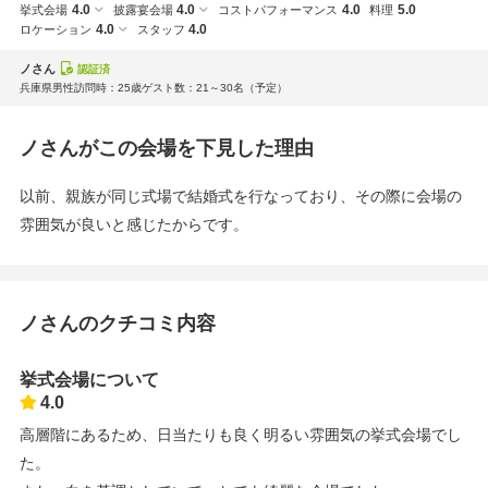
4.0
4.0
4.0
5.0
挙式会場
披露宴会場
コストパフォーマンス
料理
4.0
4.0
ロケーション
スタッフ
ノさん
認証済
兵庫県
男性
訪問時：25歳
ゲスト数：21～30名
（予定）
ノさんがこの会場を下見した理由
以前、親族が同じ式場で結婚式を行なっており、その際に会場の
雰囲気が良いと感じたからです。
ノさんのクチコミ内容
挙式会場について
4.0
高層階にあるため、日当たりも良く明るい雰囲気の挙式会場でし
た。