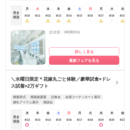
があればすぐにメールをさせていただき、不安なく準備を進めること
れぞれ専門家が対応してくれるし、プランナー、ドレス担当等の横の
ができました。チャペルからの景色がよく、天空にいるような感じが
月
火
水
木
金
土
日
月
火
水
情報の伝達も早いためすごく助かった。司会だけは他の拠点にいるよ
空き
しました。準備は、前もって何をするかを計画立てることが大切だと
うだったが司会も一緒の拠点に居てくれるとなお良かった。jr、山電、
8/10
8/11
8/12
8/13
8/14
8/15
8/16
8/17
8/18
8/19
状況
-
-
-
-
思います。また、できることから早めにやると、ギリギリになって焦
新幹線駅直結であること。バスでの送迎が無いのでかなりアクセスは
らないかなと思います。アットホームな結婚式にしたかったので、開
良かった。動画は自作して良いものが出来たが、時間がとてもかかっ
目安：3時間00分
放的な雰囲気かどうかで選びました。チャペルの雰囲気がよかったか
たので外注しても良かったかもしれない。ケーキ入刀の代わりに梅酒
らです。
セレモニーをしたが費用がかなり抑えられるのと数年後に思い出せる
のでとても満足している。遠方のゲストが多かったのでアクセスが良
詳しく見る
いところが決める上で上位条件であった。アクセスの良さ。
最新フェアを見る
＼水曜日限定＊花嫁丸ごと体験／豪華試食×ドレ
ス試着×2万ギフト
模擬挙式
模擬披露宴
試食会
会場コーディネート展示
婚礼アイテム展示
相談会
水
木
金
土
日
月
火
水
木
金
空き
8/12
8/13
8/14
8/15
8/16
8/17
8/18
8/19
8/20
8/21
状況
-
-
-
-
-
-
-
-