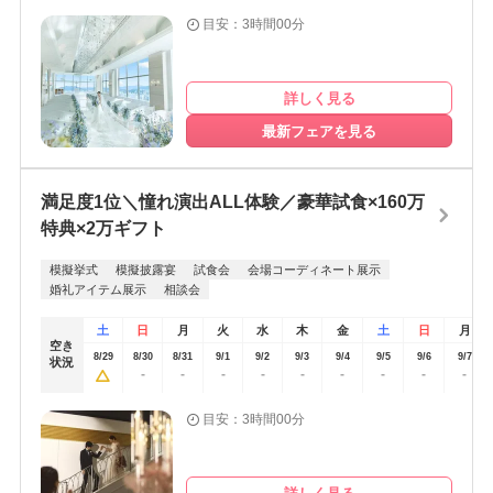
目安：3時間00分
詳しく見る
最新フェアを見る
満足度1位＼憧れ演出ALL体験／豪華試食×160万
特典×2万ギフト
模擬挙式
模擬披露宴
試食会
会場コーディネート展示
婚礼アイテム展示
相談会
土
日
月
火
水
木
金
土
日
月
空き
8/29
8/30
8/31
9/1
9/2
9/3
9/4
9/5
9/6
9/7
状況
-
-
-
-
-
-
-
-
-
目安：3時間00分