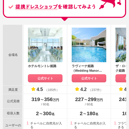
会場名
ホテルモントレ姫路
ラヴィーナ姫路
ザ・ロイ
（Wedding Manor
ク姫路
House La Viena
公式サイト
公式サイト
公
Himeji）
4.5
4.2
4.
満足度
（165件）
（237件）
319
356
227
299
241
〜
〜
万円
万円
公式見積
/ 60名
/ 60名
2
300
2
180
10
収容人数
〜
〜
名
名
チャペルに自然光が入
チャペルに自然光が入
フラワ
ユーザーの
る
る
きる