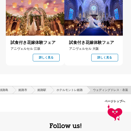
試食付き花嫁体験フェア
試食付き花嫁体験フェア
アニヴェルセル 江坂
アニヴェルセル 大阪
詳しく見る
詳しく見る
淡路島
姫路市
姫路駅
ホテルモントレ姫路
ウェディングドレス・衣装
ページトップへ