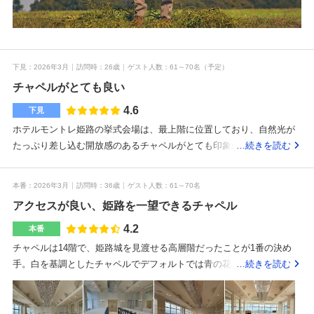
下見
2026年3月
訪問時
26歳
ゲスト人数
61～70名
（予定）
チャペルがとても良い
4.6
下見
ホテルモントレ姫路の挙式会場は、最上階に位置しており、自然光が
たっぷり差し込む開放感のあるチャペルがとても印象的でした。白を
…続きを読む
基調とした明るい色合いで統一されており、清潔感と上品さを感じら
れる空間でした。天井も高く、全体的に広がりのある造りになってい
本番
2026年3月
訪問時
36歳
ゲスト人数
61～70名
るため、実際の広さ以上にゆったりとした印象を受けました。大きな
アクセスが良い、姫路を一望できるチャペル
窓からは光がしっかり入り、時間帯によって雰囲気の変化も楽しめそ
うだと感じました。設備面も整っており、バージンロードの長さやゲ
4.2
本番
ストの座席配置もバランスが良く、どの位置からでもしっかりと式の
チャペルは14階で、姫路城を見渡せる高層階だったことが1番の決め
様子を見ることができる点も安心できました。全体として、開放感と
手。白を基調としたチャペルでデフォルトでは青の花がバージンロー
…続きを読む
温かみを兼ね備えた、とても魅力的な挙式会場だと思います。広々と
ド側に飾られるが自分たちで色の変更は可能。ネームプレートをふた
していて天井も高く、開放感のある落ち着いた雰囲気がとても印象的
りで打ち込む作業はとても良かったし、将来プレートが残るので結婚
でした。会場全体の色合いも上品で統一されており、どんなコーディ
記念日などに見にこれるのは良いと思う。披露宴会場は70ー100名規模