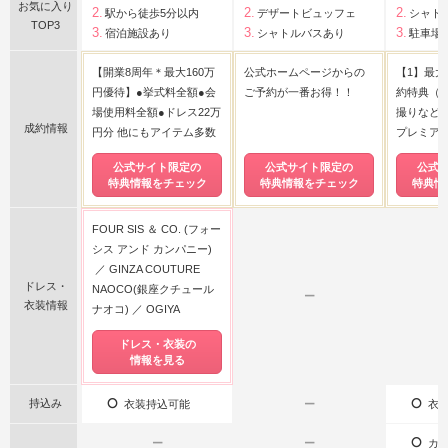
お気に入り
駅から徒歩5分以内
デザートビュッフェ
シャト
TOP3
宿泊施設あり
シャトルバスあり
駐車場
【開業8周年＊最大160万
公式ホームページからの
【1】最大
円優待】●挙式料全額●会
ご予約が一番お得！！
約特典（挙
場使用料全額●ドレス22万
撮りなど）
成約情報
円分 他にもアイテム多数
プレミア
公式サイト限定の
公式サイト限定の
公式
特典情報をチェック
特典情報をチェック
特典情
FOUR SIS ＆ CO. (フォー
シス アンド カンパニー)
GINZA COUTURE
ドレス・
NAOCO(銀座クチュール
ー
衣装情報
ナオコ)
OGIYA
ドレス・衣装の
情報を見る
持込み
衣装持込可能
ー
衣装
ー
ー
カー