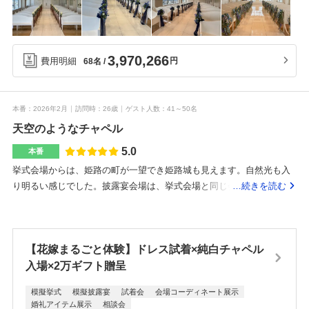
ネートにも合わせやすいと感じました。会場内には大型スクリーンが
の部屋とその隣に同じサイズの会場があり、2つの部屋をぶち抜きで繋
設置されており、映像演出も十分に楽しめる設備が整っていました。
げられるので200名以上でも対応可能だと思う。(当方は68名)ホテルに
また、オープンキッチンが併設されている点も魅力的で、料理の演出
しては珍しく階段がある。ホテル挙式を意識して建てられたのだと言
としてゲストにも楽しんでもらえると感じました。会場の形もバラン
3,970,266
費用明細
円
68名
っていた。当方が挙式した会場(ルツェルナ)は床の色が赤基調であり変
スが良く、ゲストとの距離感が近く感じられる配置ができそうで、ア
更出来ないので好き嫌いは別れそう。新婦のドレス、エンドロールな
ットホームさと特別感の両方を演出できる空間だと思います。設備
どの動画関係、料理にはお金をかけた。ドレスは30万円ほどで予定し
面・雰囲気ともに満足度の高い披露宴会場だと感じました。姫路駅か
ていたが50万円ほどで決定。持ち込みは基本全てお金を取られるこ
本番
2026年2月
訪問時
26歳
ゲスト人数
41～50名
らすぐの場所にあり、アクセスの良さが非常に魅力的だと感じまし
と、著作権の音楽を動画に残す場合の費用は想定していなかった。中
天空のようなチャペル
た。遠方から来るゲストにとっても分かりやすく、移動の負担が少な
座時のムービー、席次表、席札、ウェルカムスペース関係は手作り、
5.0
い点は大きなメリットだと思います。駅近でありながら、館内に入る
本番
メルカリで購入することで節約した。ゼクシィの初回成約特典でドレ
と落ち着いた雰囲気が広がっており、外の喧騒を感じさせない空間に
挙式会場からは、姫路の町が一望でき姫路城も見えます。自然光も入
ス2着目や宿泊サービス、ウェルカムシャンパンなど特典を受けた。料
なっていました。特に高層階のチャペルからの眺望は開放感があり、
り明るい感じでした。披露宴会場は、挙式会場と同じ会にあるのでゲ
…続きを読む
理長スペシャルを注文した。一つ下のランクの料理も試食したが、や
非日常感を味わえる点も魅力的でした。また、ホテル併設のため宿泊
ストの方の移動もスムーズだったかなと思います。また窓がたくさん
はりこちらの方が美味しかったので決定。メインのお肉が美味しくて
も可能で、遠方ゲストへの配慮がしやすい点も安心できるポイントだ
あり、開放感がありました。衣装は、自分たちの着たいものを優先し
印象に残っている。当日はあまり食べれなかったのが残念でした。新
と感じました。アクセス性と特別感のバランスが取れたロケーション
て決めたので、値段が思ったよりも高いものになっていました。自分
幹線姫路駅直結でありアクセスはかなり良い。ここが決めてになっ
だと思います。丁寧で自分たちの理想に寄り添っていただきましたチ
【花嫁まるごと体験】ドレス試着×純白チャペル
たちでペーパアイテムや、ムービーを作成することで節約しました。
た。式場周りは姫路の繁華街に面しており二次会なども開催しやすい
ャペルや披露宴会場のイメージがピッタリだった持ち込みの許容範囲
肉料理がとてもジューシーで美味しかったです。駅から直結している
入場×2万ギフト贈呈
と思う。皆さんとても親切で最終確認でペーパーアイテムや動画(持ち
が広い点も良し選択肢が多くあるのである程度方向性を決めておくと
ので、アクセスがいいです。どのスタッフの方も、私たちのために丁
込み)を1文字ずつチェックして頂き非常に助かった。ドレスや花関
模擬挙式
模擬披露宴
試着会
会場コーディネート展示
良さそうホテル挙式に興味があった
寧にとても良くしてくださりました。また、プランナーさんは、質問
係、動画関係を1つの会場で打ち合わせすることが出来るので便利。そ
婚礼アイテム展示
相談会