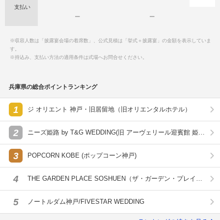
支払い
ー
ー
※収容人数は「披露宴会場の着席数」、公式見積は「挙式＋披露宴」の金額を表示していま
す。
※持込み、支払い方法の適用条件は式場へお問合せください。
兵庫県の総合ポイントランキング
1
ジ オリエント 神戸・旧居留地（旧オリエンタルホテル）
2
ニーズ姫路 by T&G WEDDING(旧 アーヴェリール迎賓館 姫
路)
3
POPCORN KOBE (ポップコーン神戸)
4
THE GARDEN PLACE SOSHUEN（ザ・ガーデン・プレイス
蘇州園）
5
ノートルダム神戸/FIVESTAR WEDDING