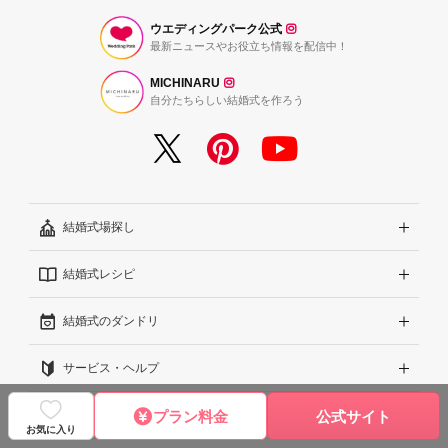
ウエディングパーク公式
最新ニュースやお役立ち情報を配信中！
MICHINARU
自分たちらしい結婚式を作ろう
結婚式場探し
結婚式レシピ
エリアから探す
結婚式のダンドリ
こだわりから探す
結婚式準備レポート『ハナレポ』
サービス・ヘルプ
雰囲気から探す
結婚式当日の動画『ムビレポ』
結婚準備ガイド
プラン料金
公式サイト
規約・会社案内
見積りから探す
Wedding Park Magazine
サイトコンセプト
お気に入り