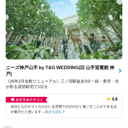
ニーズ神戸山手 by T&G WEDDING(旧 山手迎賓館 神
戸)
《26年2月全館リニューアル》三ノ宮駅徒歩3分！緑・青空・光
が彩る貸切邸宅で1日を
4.8
おすすめクチコミ
自分たちのゲストだけがいる空間でのびのびと過ごすことができる点
が魅力だと思います…
続きを読む