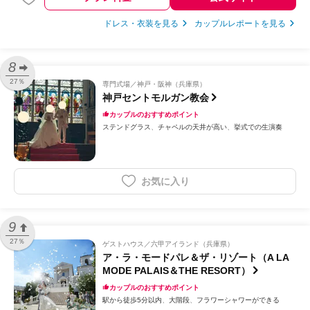
ドレス・衣装を見る
カップルレポートを見る
8
27％
専門式場
神戸・阪神（兵庫県）
神戸セントモルガン教会
カップルのおすすめポイント
ステンドグラス
チャペルの天井が高い
挙式での生演奏
お気に入り
9
27％
ゲストハウス
六甲アイランド（兵庫県）
ア・ラ・モードパレ＆ザ・リゾート（A LA
MODE PALAIS＆THE RESORT）
カップルのおすすめポイント
駅から徒歩5分以内
大階段
フラワーシャワーができる