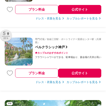
プラン料金
公式サイト
ドレス・衣装を見る
カップルレポートを見る
5
35％
専門式場
各線三宮駅・ポートライナー貿易センター駅（兵庫
県）
ベルクラシック神戸
カップルのおすすめポイント
フラワーシャワーができる
駐車場あり
宴会場の天井が高い
プラン料金
公式サイト
ドレス・衣装を見る
カップルレポートを見る
PR