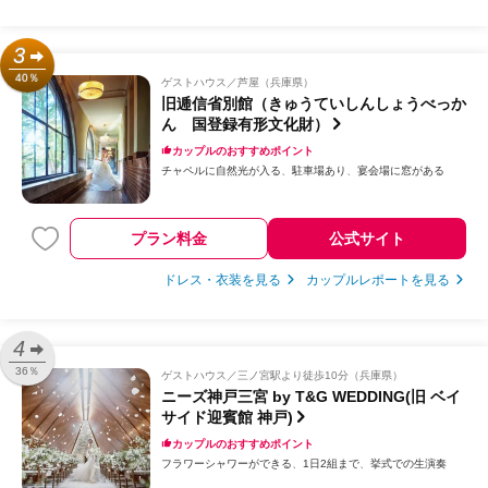
3
40％
ゲストハウス
芦屋（兵庫県）
旧逓信省別館（きゅうていしんしょうべっか
ん 国登録有形文化財）
カップルのおすすめポイント
チャペルに自然光が入る
駐車場あり
宴会場に窓がある
プラン料金
公式サイト
ドレス・衣装を見る
カップルレポートを見る
4
36％
ゲストハウス
三ノ宮駅より徒歩10分（兵庫県）
ニーズ神戸三宮 by T&G WEDDING(旧 ベイ
サイド迎賓館 神戸)
カップルのおすすめポイント
フラワーシャワーができる
1日2組まで
挙式での生演奏