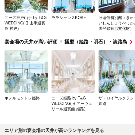
ニーズ神戸山手 by T&G
ララシャンスKOBE
旧逓信省別館（きゅ
WEDDING(旧 山手迎賓
いしんしょうべっ
館 神戸)
国登録有形文化財）
×
宴会場の天井が高い評価
播磨（姫路・明石）・淡路島
ホテルモントレ姫路
ニーズ姫路 by T&G
ザ・ロイヤルクラシ
WEDDING(旧 アーヴェ
姫路
リール迎賓館 姫路)
エリア別の宴会場の天井が高いランキングを見る