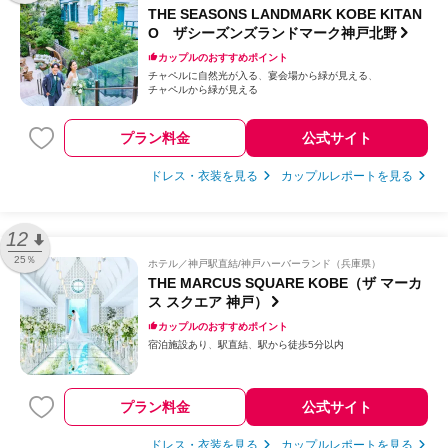
THE SEASONS LANDMARK KOBE KITAN
O ザシーズンズランドマーク神戸北野
カップルのおすすめポイント
チャペルに自然光が入る
宴会場から緑が見える
チャペルから緑が見える
プラン料金
公式サイト
ドレス・衣装を見る
カップルレポートを見る
12
25％
ホテル
神戸駅直結/神戸ハーバーランド（兵庫県）
THE MARCUS SQUARE KOBE（ザ マーカ
ス スクエア 神戸）
カップルのおすすめポイント
宿泊施設あり
駅直結
駅から徒歩5分以内
プラン料金
公式サイト
ドレス・衣装を見る
カップルレポートを見る