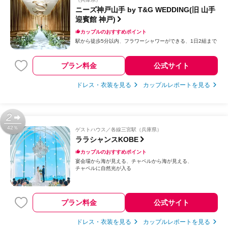
ニーズ神戸山手 by T&G WEDDING(旧 山手
迎賓館 神戸)
カップルのおすすめポイント
駅から徒歩5分以内
フラワーシャワーができる
1日2組まで
プラン料金
公式サイト
ドレス・衣装を見る
カップルレポートを見る
2
42％
ゲストハウス
各線三宮駅（兵庫県）
ララシャンスKOBE
カップルのおすすめポイント
宴会場から海が見える
チャペルから海が見える
チャペルに自然光が入る
プラン料金
公式サイト
ドレス・衣装を見る
カップルレポートを見る