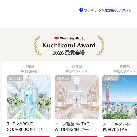
ランキングの仕組みについて
2026
受賞会場
兵庫県
兵庫県
兵庫県
料理評価
ゲストハウス
総合ポイント
THE MARCUS
ニーズ姫路 by T&G
ノートルダム神
SQUARE KOBE（ザ マ
WEDDING(旧 アーヴェ
戸/FIVESTAR
ーカス スクエア 神戸）
リール迎賓館 姫路)
WEDDING