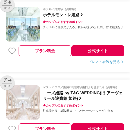
6
35％
ホテル
姫路駅（兵庫県）
ホテルモントレ姫路
カップルのおすすめポイント
チャペルに自然光が入る
駅から徒歩5分以内
宿泊施設あり
プラン料金
公式サイト
ドレス・衣装を見る
7
30％
ゲストハウス
姫路/JR姫路駅南口より徒歩5分（兵庫県）
ニーズ姫路 by T&G WEDDING(旧 アーヴェ
リール迎賓館 姫路)
カップルのおすすめポイント
駐車場あり
1日2組まで
フラワーシャワーができる
プラン料金
公式サイト