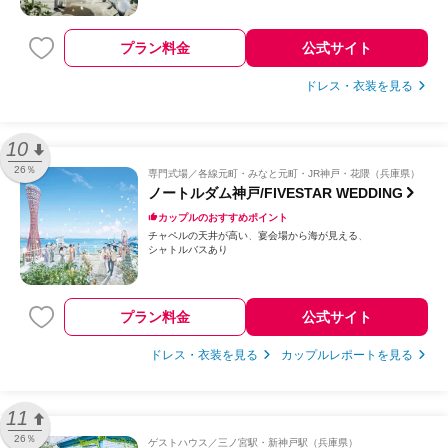
プラン料金
公式サイト
ドレス・衣装を見る
10
26％
専門式場
各線元町・みなと元町・JR神戸・花隈（兵庫県）
ノートルダム神戸/FIVESTAR WEDDING
カップルのおすすめポイント
チャペルの天井が高い
宴会場から海が見える
シャトルバスあり
プラン料金
公式サイト
ドレス・衣装を見る
カップルレポートを見る
11
26％
ゲストハウス
三ノ宮駅・新神戸駅（兵庫県）