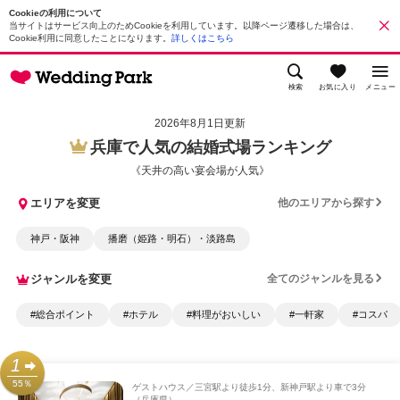
Cookieの利用について
当サイトはサービス向上のためCookieを利用しています。以降ページ遷移した場合は、
Cookie利用に同意したことになります。
詳しくはこちら
検索
お気に入り
メニュー
2026年8月1日更新
兵庫で人気の結婚式場ランキング
《天井の高い宴会場が人気》
エリアを変更
他のエリアから探す
神戸・阪神
播磨（姫路・明石）・淡路島
ジャンルを変更
全てのジャンルを見る
#総合ポイント
#ホテル
#料理がおいしい
#一軒家
#コスパ
1
55％
ゲストハウス
三宮駅より徒歩1分、新神戸駅より車で3分
（兵庫県）