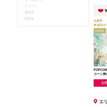
リゾート
重厚感
純和風
兵庫県
総合ポ
POPCOR
コーン神
公式
エ