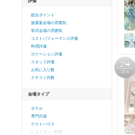
評価
総合ポイント
披露宴会場の雰囲気
挙式会場の雰囲気
コストパフォーマンス評価
料理評価
ロケーション評価
スタッフ評価
2
お気に入り数
25％
クチコミ件数
会場タイプ
ホテル
専門式場
ゲストハウス
レストラン・料亭