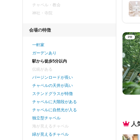
チャペル・教会
神社・寺院
会場の特徴
PR
一軒家
ガーデンあり
駅から徒歩5分以内
伝統がある
バージンロードが長い
チャペルの天井が高い
ステンドグラスが特徴
チャペルに大階段がある
チャペルに自然光が入る
独立型チャペル
人
海が見えるチャペル
緑が見えるチャペル