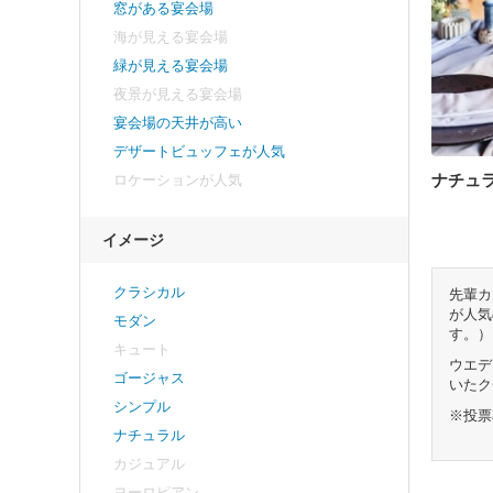
窓がある宴会場
海が見える宴会場
緑が見える宴会場
夜景が見える宴会場
宴会場の天井が高い
デザートビュッフェが人気
ナチュ
ロケーションが人気
イメージ
クラシカル
先輩カ
が人気
モダン
す。）
キュート
ウエデ
ゴージャス
いたク
シンプル
※投票
ナチュラル
カジュアル
ヨーロピアン