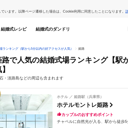
用しています。以降ページ遷移した場合は、Cookie利用に同意したことになります。
結婚式レシピ
結婚式のダンドリ
場ランキング（駅から5分以内の好アクセスが人気）
姫路
姫路で人気の結婚式場ランキング
【駅
気】
石・淡路島などの周辺も含まれます
ホテル ／ 姫路駅（兵庫県）
ホテルモントレ姫路
カップルのおすすめポイント
チャペルに自然光が入る
駅から徒歩5