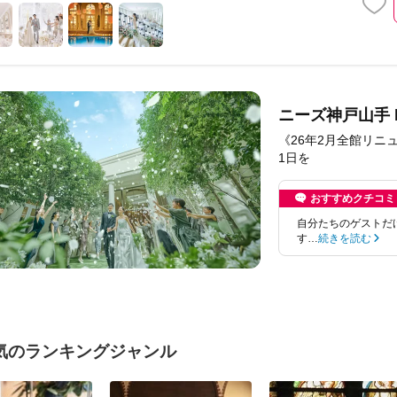
ニーズ神戸山手 by
《26年2月全館リニ
1日を
おすすめクチコミ
自分たちのゲストだ
す…
続きを読む
気のランキングジャンル