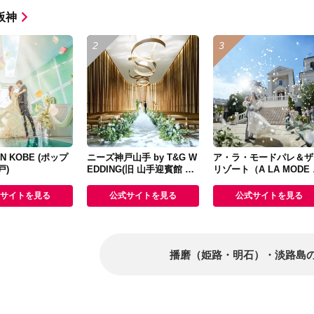
阪神
N KOBE (ポップ
ニーズ神戸山手 by T&G W
ア・ラ・モードパレ＆ザ
戸)
EDDING(旧 山手迎賓館 神
リゾート（A LA MODE 
戸)
LAIS＆THE RESORT）
サイトを見る
公式サイトを見る
公式サイトを見る
播磨（姫路・明石）・淡路島