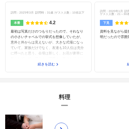
訪問：2020年1月
訪
訪問：2025年3月
訪問時：31歳
ゲスト人数：10名以下
ゲスト人数：21～30
4.2
本番
下見
最初は写真だけのつもりだったので、それなり
資料を見ながら提
の小さいチャペルでの挙式を想像していたが、
明だったので雰囲
意外と外からは見えないが、大きな式場になっ
ていて、家族だけでなく、友達も10人位は充分
に呼べたと思う。会場は新しく、お花が豪華に
飾られていて、明るく、可愛く、華やかでオリ
ジナル溢れた式場でした。
続きを読む
料理