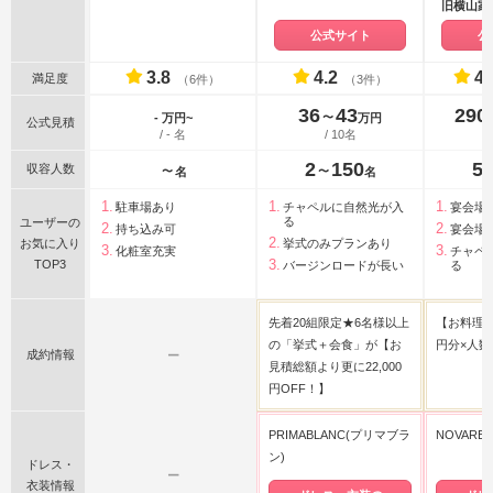
旧横山家
沢市指定
公式サイト
公
3.8
4.2
4.
満足度
（6件）
（3件）
36
43
290
〜
- 万円~
万円
公式見積
/ - 名
/ 10名
2
150
5
収容人数
〜
〜
名
名
駐車場あり
チャペルに自然光が入
宴会場
る
ユーザーの
持ち込み可
宴会場
お気に入り
挙式のみプランあり
化粧室充実
チャペ
TOP3
バージンロードが長い
る
先着20組限定★6名様以上
【お料理特
の「挙式＋会食」が【お
円分×人数
成約情報
ー
見積総額より更に22,000
円OFF！】
PRIMABLANC(プリマブラ
NOVARE
ン)
ドレス・
ー
衣装情報