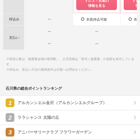
ドレス・衣装の
ドレ
情報を見る
情
持込み
ー
衣装持込可能
衣装
ー
ー
支払い
ー
ー
※収容人数は「披露宴会場の着席数」、公式見積は「挙式＋披露宴」の金額を表示していま
す。
※持込み、支払い方法の適用条件は式場へお問合せください。
石川県の総合ポイントランキング
1
アルカンシエル金沢（アルカンシエルグループ）
2
ララシャンス 太陽の丘
3
アニバーサリークラブ フラワーガーデン