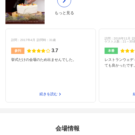
もっと見る
訪問：2016年11月
訪
訪問：2017年4月
訪問時：31歳
ゲスト人数：21～30
3.7
参列
本番
挙式だけの会場のため出ませんでした。
レストランウェデ
ても良かったです
続きを読む
会場情報