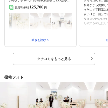
の小さいチャペルでの挙式を想像していたが、
明だったので雰囲
意外と外からは見えないが、大きな式場になっ
料見ながら提携し
125,700
費用明細
5名
円
ていて、家族だけでなく、友達も10人位は充分
ったので雰囲気は
に呼べたと思う。会場は新しく、お花が豪華に
安いけど、自分で
飾られていて、明るく、可愛く、華やかでオリ
なきゃいけないの
ジナル溢れた式場でした。ケーキ入刀をしまし
た挙式を神社にし
た。これをした事で、華やかになりました。平
ルにしたいと思っ
日に式を挙げたので、かなり料金を抑える事が
タクシーなど自分
出来ました。金沢駅からは少し距離がありま
思いやめました。
続きを読む
す。結婚式に使いたい小物を用意していたの
間違えてきてちょ
で、車で式場まで行く事にしました。駐車場は
でよかったと思い
結婚式場の裏に、提携の駐車場がありました。
でやりやすい感じ
新郎新婦の分の駐車券は小さな結婚式で出して
しなきゃだけど時
クチコミをもっと見る
くれました。式場、打ち合わせの事務所のある
と思います。
金沢の立町はファッショナブルなお店が建ち並
んでいました。奥に入ると古民家を改築した喫
茶店やお花屋さんがありました。限られた予算
投稿フォト
で、新郎新婦の満足のいく挙式を挙げることが
出来ました。下見や打ち合わせを含め、三回程
足を運びました。プランナーさんとは、納得い
くまで話し合いを重ねたので、大満足の結婚式
を挙げる事が出来たと思います。オリジナルの
挙式を挙げる事が出来ました。家族からもとて
も喜んで貰えたのが嬉しかったです。オリジナ