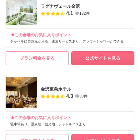
ラグナヴェール金沢
4.1
132件
この会場のお気に入りポイント
チャペルに自然光が入る
送迎サービスあり
フラワーシャワーができる
プラン料金を見る
公式サイトを見る
金沢東急ホテル
4.3
30件
この会場のお気に入りポイント
駐車場あり
温泉地・観光地
シャトルバスあり