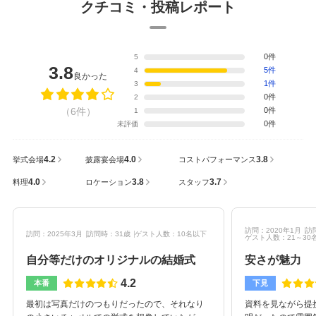
クチコミ・投稿レポート
0件
5
3.8
5件
4
良かった
1件
3
0件
2
（6件）
0件
1
0件
未評価
4.2
4.0
3.8
挙式会場
披露宴会場
コストパフォーマンス
4.0
3.8
3.7
料理
ロケーション
スタッフ
訪問：2020年1月
訪
訪問：2025年3月
訪問時：31歳
ゲスト人数：10名以下
ゲスト人数：21～30
自分等だけのオリジナルの結婚式
安さが魅力
4.2
本番
下見
最初は写真だけのつもりだったので、それなり
資料を見ながら提