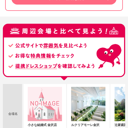
会場名
小さな結婚式 金沢店
ルクリアモーレ金沢
辻家庭園