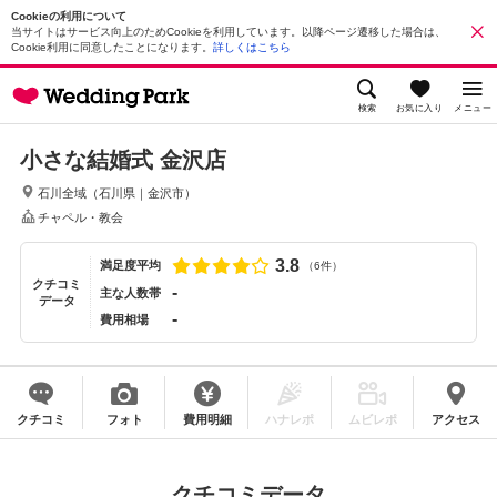
Cookieの利用について
当サイトはサービス向上のためCookieを利用しています。以降ページ遷移した場合は、
Cookie利用に同意したことになります。
詳しくはこちら
検索
お気に入り
メニュー
小さな結婚式 金沢店
石川全域
（
石川県
｜
金沢市
）
チャペル・教会
3.8
満足度平均
（6件）
クチコミ
-
主な人数帯
データ
-
費用相場
クチコミ
フォト
費用明細
ハナレポ
ムビレポ
アクセス
クチコミデータ