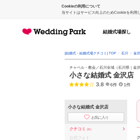
Cookieの利用について
当サイトはサービス向上のためCookieを利
結婚式場探し
[結婚式・結婚式場クチコミ] TOP
石川
金
チャペル・教会
／
石川全域
（
石川県
｜
金
小さな結婚式 金沢店
3.8
点数
6件
1件
小さな結婚式 金沢店
お気に入り
クチコミ
（6）
公式フォト