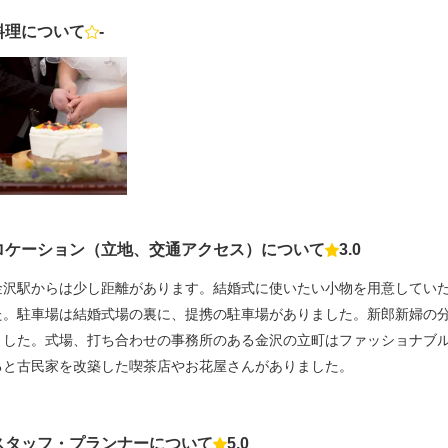
料理について
-
点数
ロケーション（立地、交通アクセス）について
3.0
点数
金沢駅からは少し距離があります。結婚式に使いたい小物を用意してい
た。駐車場は結婚式場の裏に、提携の駐車場がありました。新郎新婦の
ました。式場、打ち合わせの事務所のある金沢の立町はファッショナブ
ると古民家を改築した喫茶店やお花屋さんがありました。
スタッフ・プランナーについて
5.0