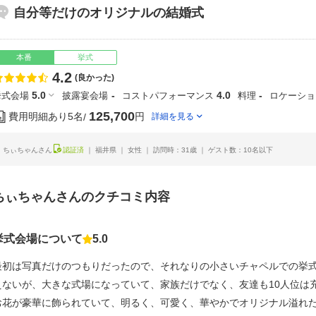
自分等だけのオリジナルの結婚式
本番
挙式
4.2
点数
(良かった)
5.0
-
4.0
-
挙式会場
披露宴会場
コストパフォーマンス
料理
ロケーショ
125,700
費用明細あり
5名
円
詳細を見る
ちぃちゃんさん
認証済
福井県
女性
訪問時：31歳
ゲスト数：10名以下
ちぃちゃんさんのクチコミ内容
挙式会場について
5.0
点数
最初は写真だけのつもりだったので、それなりの小さいチャペルでの挙
えないが、大きな式場になっていて、家族だけでなく、友達も10人位は
お花が豪華に飾られていて、明るく、可愛く、華やかでオリジナル溢れ