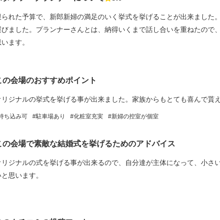
点数
限られた予算で、新郎新婦の満足のいく挙式を挙げることが出来ました
運びました。プランナーさんとは、納得いくまで話し合いを重ねたので
思います。
この会場のおすすめポイント
オリジナルの挙式を挙げる事が出来ました。家族からもとても喜んで貰
持ち込み可
駐車場あり
化粧室充実
新婦の控室が個室
この会場で素敵な結婚式を挙げるためのアドバイス
オリジナルの式を挙げる事が出来るので、自分達が主体になって、小さ
いと思います。