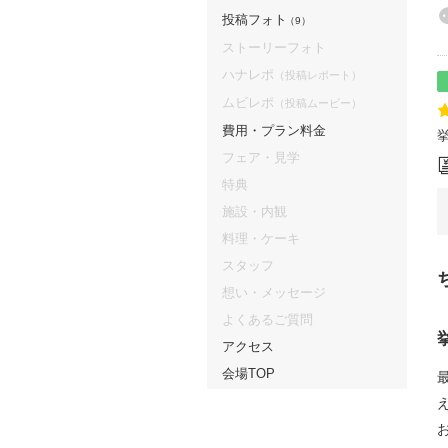
投稿フォト
（9）
ストーリーフォト
ハナレポ
（投稿レポート）
ムビレポ
（投稿ムービー）
費用・プラン料金
フェア・見学
特典
施設・内観
料理・ケーキ
スタッフ
想い・メッセージ
よくあるご質問
アクセス
会場TOP