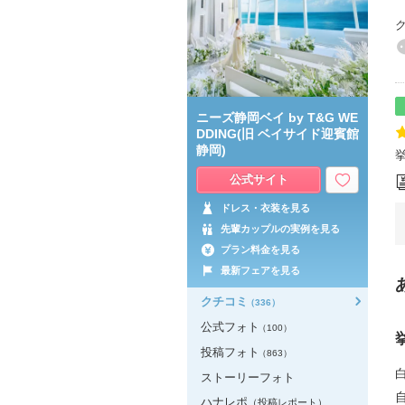
ニーズ静岡ベイ by T&G WE
DDING(旧 ベイサイド迎賓館
静岡)
公式サイト
ドレス・衣装を見る
先輩カップルの実例を見る
プラン料金を見る
最新フェアを見る
クチコミ
（336）
公式フォト
（100）
投稿フォト
（863）
ストーリーフォト
ハナレポ
（投稿レポート）