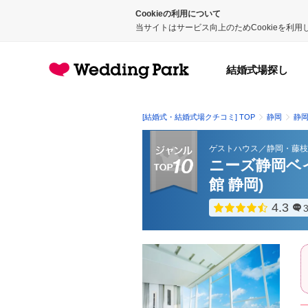
Cookieの利用について
当サイトはサービス向上のためCookieを利
結婚式場探し
[結婚式・結婚式場クチコミ] TOP
静岡
静
ゲストハウス
／
静岡・藤枝
ニーズ静岡ベイ 
館 静岡)
4.3
点数