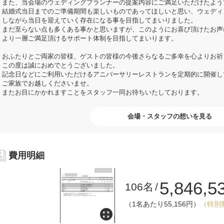
また、当会場のウェディングプランナーの提案内容にご満足いただけたよう
結婚式当日までのご準備期間も楽しいものであってほしいと思い、ウェディ
しながら当日を迎えていく存在になる事を目指してまいりました。
まだ至らない点も多くある事かと思いますが、このようにお喜び頂けたお声
より一層ご満足頂けるサポート体制を目指してまいります。
おふたりとご両家の皆様、ゲストの皆様の今後さらなるご多幸を心よりお祈
この度は誠におめでとうございました。
記念日などにご利用いただけるアニバーサリーレストランを定期的に開催し
ご家族でお越しくださいませ。
またお目にかかれますことをスタッフ一同お待ちいたしております。
会場・スタッフの想いを見る
費用明細
5,846,5
106名
（1名あたり55,156円）
（特別割