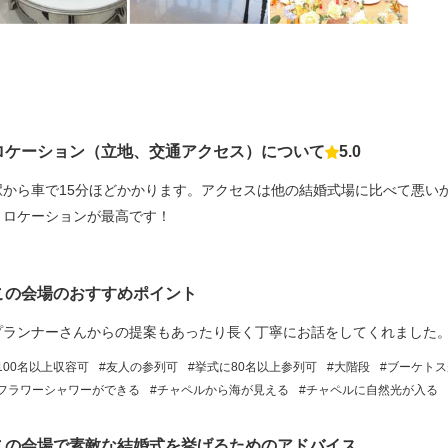
ロケーション（立地、交通アクセス）について
5.0
点数
駅から車で15分ほどかかります。アクセスは他の結婚式場に比べて悪い
りロケーションが最高です！
この会場のおすすめポイント
プランナーさんからの提案もあったり長く丁寧にお話をしてくれました
100名以上収容可
友人の参列可
挙式に80名以上参列可
大階段
ブーケトス
フラワーシャワーができる
チャペルから海が見える
チャペルに自然光が入る
この会場で素敵な結婚式を挙げるためのアドバイス