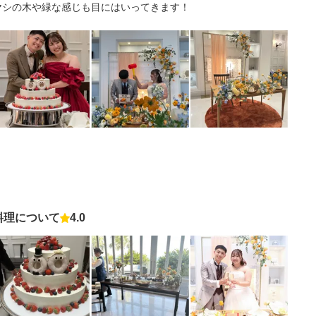
ヤシの木や緑な感じも目にはいってきます！
料理について
4.0
点数