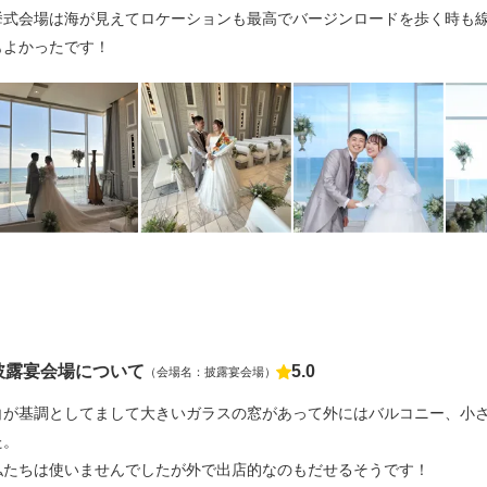
挙式会場は海が見えてロケーションも最高でバージンロードを歩く時も
もよかったです！
披露宴会場について
5.0
（会場名：披露宴会場）
点数
白が基調としてまして大きいガラスの窓があって外にはバルコニー、小
た。
私たちは使いませんでしたが外で出店的なのもだせるそうです！