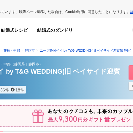
用しています。以降ページ遷移した場合は、Cookie利用に同意したことになります。
結婚式レシピ
結婚式のダンドリ
岡・藤枝・中部
静岡市
ニーズ静岡ベイ by T&G WEDDING(旧 ベイサイド迎賓館 静岡)
・中部
（
静岡県
｜
静岡市
）
by T&G WEDDING(旧 ベイサイド迎賓
336件
18件