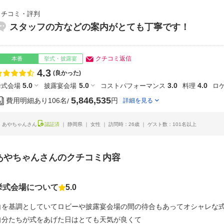
クチコミ・評判
スタッフの方などの案内がとても丁寧です！
クチコミ返信
本番
挙式・披露宴
4.3
点数
(良かった)
5.0
5.0
3.0
4.0
挙式会場
披露宴会場
コストパフォーマンス
料理
ロ
5,846,535
費用明細あり
106名
円
詳細を見る
あやちゃんさん
認証済
静岡県
女性
訪問時：26歳
ゲスト数：101名以上
あやちゃんさんのクチコミ内容
挙式会場について
5.0
点数
白を基調としていてロビーや披露宴会場の間の待合もあってオシャレな
自分たちが式をあげた日はとても天気が良くて