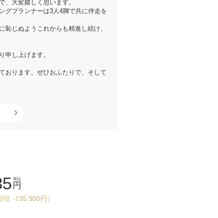
で、大変嬉しく思います。
ングプランナーは3人4脚で共に伴走を
に恥じぬようこれからも精進し続け、
り申し上げます。
ております。ぜひおふたりで、そして
35
税込
円
引 -735,900円）