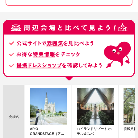
会場名
APIO
ハイランドリゾート ホ
浜松八幡
GRANDSTAGE（アピ
テル＆スパ