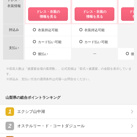
衣装情報
ドレス・衣装の
ドレス・衣装の
ドレ
情報を見る
情報を見る
情
持込み
衣装持込可能
衣装持込可能
カード払い可能
カード払い可能
支払い
後払い
ー
後払
※収容人数は「披露宴会場の着席数」、公式見積は「挙式＋披露宴」の金額を表示していま
す。
※持込み、支払い方法の適用条件は式場へお問合せください。
山梨県の総合ポイントランキング
1
エクシブ山中湖
2
オステルリー・ド・コートダジュール