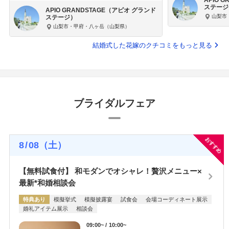
APIO 
ステージ
APIO GRANDSTAGE（アピオ グランド
山梨市
ステージ）
山梨市・甲府・八ヶ岳（山梨県）
結婚式した花嫁のクチコミをもっと見る
ブライダルフェア
おすすめ
8
/
08
（土）
【無料試食付】 和モダンでオシャレ！贅沢メニュー×
最新*和婚相談会
特典あり
模擬挙式
模擬披露宴
試食会
会場コーディネート展示
婚礼アイテム展示
相談会
09:00~
10:00~