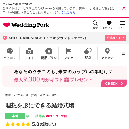
Cookieの利用について
当サイトはサービス向上のためCookieを利用しています。以降ページ遷移した場合は、
Cookie利用に同意したことになります。
詳しくはこちら
検索
お気に入り
メニュー
APIO GRANDSTAGE（アピオ グランドステージ）
公式サイト
FAQ
クチコミ
フォト
費用プラン
フェア
アクセス
本番：2025年5月
投稿：2025年5月26日
理想を形にできる結婚式場
本番
挙式・披露宴
クチコミ返信
5.0
(感動した)