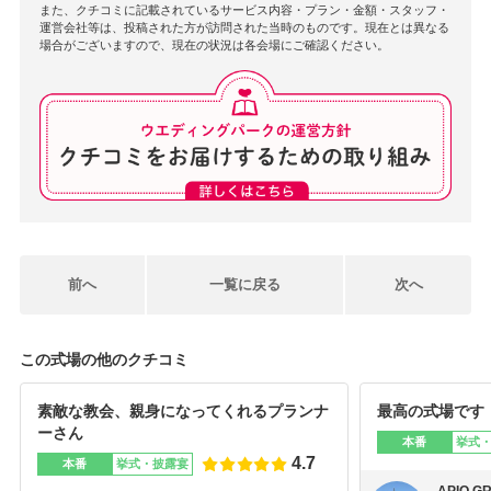
また、クチコミに記載されているサービス内容・プラン・金額・スタッフ・
運営会社等は、投稿された方が訪問された当時のものです。現在とは異なる
これからもお近くにお立ち寄りの際は
場合がございますので、現在の状況は各会場にご確認ください。
いつでもお待ちしております。
今後とも末永いお付き合いの程、宜しくお願い申し上げま
す。
おふたりとご両家様の末永いご多幸とご繁栄を
心よりお祈り申し上げます。
前へ
一覧に戻る
次へ
この式場の他のクチコミ
素敵な教会、親身になってくれるプランナ
最高の式場です
ーさん
本番
挙式
4.7
本番
挙式・披露宴