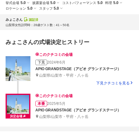
5.0
5.0
5.0
5.0
挙式会場
披露宴会場
コストパフォーマンス
料理
5.0
5.0
ロケーション
スタッフ
みょこさん
認証済
山梨県
女性
訪問時：28歳
ゲスト数：41～50名
みょこさんの式場決定ヒストリー
このクチコミの会場
下見
2024年6月
APIO GRANDSTAGE（アピオ グランドステージ）
山梨県/山梨市・甲府・八ヶ岳
下見クチコミを見る
このクチコミの会場
本番
2025年5月
APIO GRANDSTAGE（アピオ グランドステージ）
決定会場
山梨県/山梨市・甲府・八ヶ岳