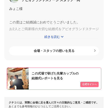
アピオグランドステージ スタッフ一同
みょこ様
この度はご結婚誠におめでとうございました。
お2人とご両家様の大切な結婚式をアピオグランドステージ
へ
続きを読む
お任せいただけた事心より御礼申し上げます。
そして、たくさんのお褒めのお言葉をいただき大変光栄で
会場・スタッフの想いを見る
ございます。
お2人の所縁のある和をテーマにしたご結婚式が
この式場で挙げた先輩カップルの
ゲストの皆様にご好評頂けたこととても嬉しく思います。
結婚式レポートを見る
和装姿と会場コーディネートもとてもマッチしていて
素敵なご結婚式でした。
県外からお越しの皆様にも不便なく参列して頂けて
クチコミは、実際に会場に足を運んだ方々の主観的なご意見・ご感想です。
何よりでございました。
あくまでも参考情報のひとつとしてご活用ください。