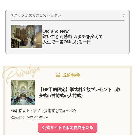
スタッフが大切にしている想い
Old and New
紡いできた感動 カタチを変えて
人生で一番ONになる一日
成約特典
【HP予約限定】挙式料全額プレゼント（教
会式or神前式or人前式）
40名様以上の挙式＋披露宴を実施の場合
適用期間：2025/03/01 〜
公式サイトで限定特典を見る