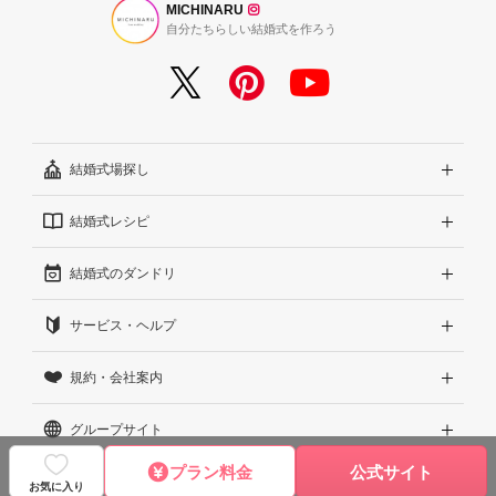
MICHINARU
自分たちらしい結婚式を作ろう
結婚式場探し
結婚式レシピ
エリアから探す
結婚式のダンドリ
こだわりから探す
結婚式準備レポート『ハナレポ』
サービス・ヘルプ
雰囲気から探す
結婚式当日の動画『ムビレポ』
結婚準備ガイド
規約・会社案内
見積りから探す
Wedding Park Magazine
サイトコンセプト
グループサイト
ランキングから探す
結婚お悩みQ&A
はじめての方へ
利用規約
プラン料金
公式サイト
アワード受賞会場から探す
運営方針（クチコミへの取り組み）
プライバシーポリシー
Wedding Park 海外
©2026 WEDDING PARK CO., LTD.
お気に入り