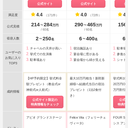
オ グランドステージ）
公式サイト
公式サイト
公
4.4
4.0
4.
満足度
（171件）
（72件）
214
284
290
465
156
〜
〜
万円
万円
公式見積
/ 60名
/ 60名
2
250
6
400
6
収容人数
〜
〜
名
名
チャペルの天井が高い
宿泊施設あり
駐車場
ユーザーの
挙式での生演奏
宴会場に窓がある
参進が
お気に入り
駐車場あり
宴会場から緑が見える
シャト
TOP3
【HP予約限定】挙式料全
最大10万円相当！新郎新
挙式料10
額プレゼント（教会式or
婦様へ結婚式当日の宿泊
20万円OF
神前式or人前式）
プレゼント（1泊2食付
万円割引
成約情報
き）
公式サイト限定の
公式
特典情報をチェック
特典情
アピオ グランドステージ
Felice Vita（フェリーチェ
FOUR SI
ヴィータ)
シス アン
ドレス・