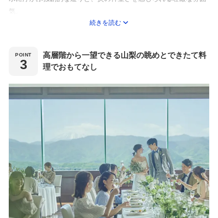
気。
続きを読む
縁結びで有名な出雲大社より分社された神聖な空間で日本の伝統
美と現代の洗練された神前式を
叶えていただけます。
高層階から一望できる山梨の眺めとできたて料
理でおもてなし
館内完結型の神殿なので、
天候に左右されず、移動もスムーズに行うことができます。
本格的な和風結婚式も、和装も洋装もどちらも叶えたい人にも
おすすめの会場です。