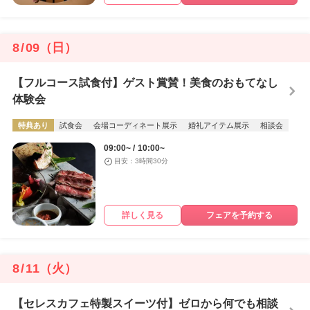
8
/
09
（日）
【フルコース試食付】ゲスト賞賛！美食のおもてなし
体験会
特典あり
試食会
会場コーディネート展示
婚礼アイテム展示
相談会
09:00~
10:00~
目安：3時間30分
詳しく見る
フェアを予約する
8
/
11
（火）
【セレスカフェ特製スイーツ付】ゼロから何でも相談