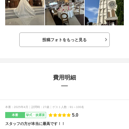
そこはお金をかけ
ーコーディネーターさんは1番困らせてしまった
雰囲気料金スタッ
かもしれません…わがままを聞いてくださって
安かった、でも理
感謝しています。携わってくださったすべての
食が美味しかった
皆様に感謝するばかりです。チャペルがとにか
く素敵です。甘いものが好きなゲスト様が多け
れば、デザートビュッフェおすすめです。プラ
ンナーさんがとても親身になってくださったの
投稿フォトをもっと見る
で安心できました。音響も専門業者さんが入っ
ているので、音源に苦労しなかったのも良かっ
たです。プランナーさんとよく相談するのが1番
だと思います。ドレスに迷ったら、カメラマン
さんにも相談するといいかもしれません。撮る
側のプロの意見、参考になりました。せっかく
何百万とお金をかけてすることなので節約する
費用明細
ところとお金をかけるところ、使い分けが大事
かなと思いました。やっぱりこうすれば良かっ
た、と後悔が残らないように、新郎新婦ふたり
でもよく相談、がいいかなって思います。心が
ときめく式場であること、が大事かもしれませ
ん。私達はアピオさんしか見学しなかったので
本番
2025年4月
訪問時
27歳
ゲスト人数
91～100名
すがふたりでチャペルに一目惚れでしたので、
5.0
本番
挙式・披露宴
満足してます。女性としてはドレスも大事です
ね。親が互助会に入っていたのでアピオさんに
スタッフの方が本当に最高です！！
とりあえず見学行ってみようか、くらいの感じ