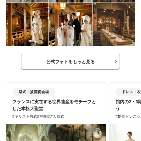
公式フォトをもっと見る
挙式・披露宴会場
ドレス・衣
フランスに実在する世界遺産をモチーフと
館内の2・3
した本格大聖堂
う
キリスト教式
神前式
人前式
提携ドレスシ