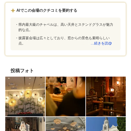
も少しこだわったので金額も少しだけ上がりま
いてくれると言っ
した。ペーパーアイテムは自作持込にして節約
AIでこの会場のクチコミを要約する
ても感謝ですが、
しました。互助会の会員割引もあって良かった
たり、明るく話し
です。パティスリー併設の式場さんだけあっ
らいでした!当日
て、ウェディングケーキもコースのデザートも
県内最大級のチャペルは、高い天井とステンドグラスが魅力
お魚とお肉はもの
美味しいです。せっかくなのでスイーツビュッ
的な点。
なくてもせめてこ
フェもつけました。コースもちゃんと美味しい
披露宴会場は広々としており、窓からの景色も素晴らしい
べていました。デ
です。幹線道路沿いなので、車でのアクセスは
点。
…続きを読む
ィングケーキを食
しやすいです。遠方から電車でお越しのゲスト
くて、美味しかっ
様には少し大変かもしれませんが、近くにビジ
柵や木もあり、当
ネスホテル等もあるので、宿泊される方は楽か
綺麗でした!最初
なと思いました。チャペルをバックに写真を撮
初対面の時から真
る時には、他に高い建物もなく素敵な写真が撮
投稿フォト
理に進めたりもさ
れます。プランナーさんにはとても親身になっ
ルも正直完璧で、
ていただき感謝しかありません。比較的若いス
をしてくれたプラ
タッフさんが多い印象でした。衣装の担当さん
ています!食事、
も含め、みなさん若くてもきちんとされてい
が、1番はスタッ
て、且つ親しみやすくて良かったです。スタッ
敵な人たちが多か
フさん同士が仲良さそうなのも良かったです。
お客様だとずっと
ヘアメイクさんも優しくて、とても可愛くして
んが当日何度も涙
いただきました。カメラマンさんも素敵な方で
っぱいです。チュ
前撮り楽しかったです。音響の方も親しみやす
で買った方が得で
くて打ち合わせが楽しかったです。司会者の方
ケーキのお話を実
はとても頼りになる気さくな方でした。フラワ