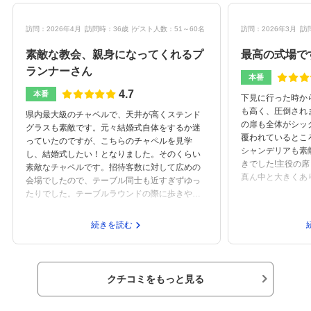
訪問：2026年4月
訪問時：36歳
ゲスト人数：51～60名
訪問：2026年3月
訪
素敵な教会、親身になってくれるプ
最高の式場で
ランナーさん
本番
4.7
本番
下見に行った時か
も高く、圧倒され
県内最大級のチャペルで、天井が高くステンド
の扉も全体がシッ
グラスも素敵です。元々結婚式自体をするか迷
覆われているとこ
っていたのですが、こちらのチャペルを見学
シャンデリアも素
し、結婚式したい！となりました。そのくらい
きでした!主役の
素敵なチャペルです。招待客数に対して広めの
真ん中と大きくあ
会場でしたので、テーブル同士も近すぎずゆっ
れました！自分た
たりでした。テーブルラウンドの際に歩きやす
ウェルカムスペー
かったです。装花等によってカジュアルにもク
みにチュールをセ
ラシカルにもできそうな調度良い雰囲気だった
続きを読む
像通り、1番悩ん
かと思います。大きな窓もあり、天気が良けれ
ても満足のいく仕
ば富士山も見えます。音響の方から教えていた
トで購入した小物
だいたことなのですが、音響設備もとても良い
額よりも安く納め
そうです。カメラマンさんが選べた為、サンプ
クチコミをもっと見る
前別の式場で契約
ル写真の印象が良かったカメラマンさんにお願
もキャンセル。で
いしたので、少し金額が上がりました。ケーキ
てもらったら、そ