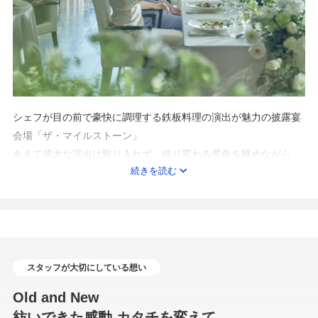
シェフが目の前で豪快に調理する鉄板料理の演出が魅力の披露宴
会場「ザ・マイルストーン」
あえて盛大な演出は取り入れず、移り変わる景色を眺めながら、
続きを読む
美味しい料理と飲物をゆったり楽しむ大人な時間。
それは、まるでふたり行きつけのレストランにゲストを招待した
ような、一味違うパーティに。
歓談をメインにした穏やかなひと時は、ゲストと特別な時間を過
ごしていただけるでしょう。
スタッフが大切にしている想い
Old and New
紡いできた感動 カタチを変えて