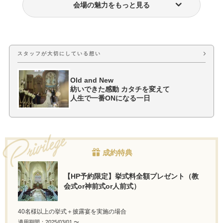
会場の魅力をもっと見る
ウェディングドレス・衣装
おもてなし料理
スタッフが大切にしている想い
Old and New
紡いできた感動 カタチを変えて
人生で一番ONになる一日
成約特典
【HP予約限定】挙式料全額プレゼント（教
会式or神前式or人前式）
40名様以上の挙式＋披露宴を実施の場合
適用期間：2025/03/01 〜