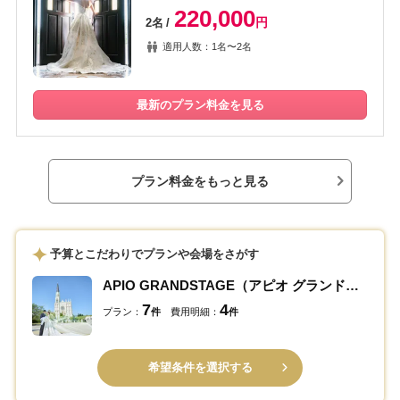
220,000
円
2名
適用人数：1名〜2名
最新のプラン料金を見る
プラン料金をもっと見る
予算とこだわりでプランや会場をさがす
APIO GRANDSTAGE（アピオ グランドステージ）
7
4
プラン：
件
費用明細：
件
希望条件を選択する