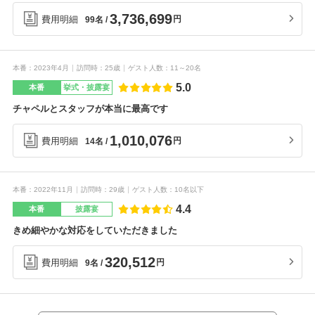
だったのですがもうチャペルに一目惚れです。
3,736,699
費用明細
円
99名
私達も、お互いの親族も甘いもの好きなので、
パティスリー併設なのも良かったです。
本番
2023年4月
訪問時
25歳
ゲスト人数
11～20名
5.0
本番
挙式・披露宴
チャペルとスタッフが本当に最高です
1,010,076
費用明細
円
14名
本番
2022年11月
訪問時
29歳
ゲスト人数
10名以下
4.4
本番
披露宴
きめ細やかな対応をしていただきました
320,512
費用明細
円
9名