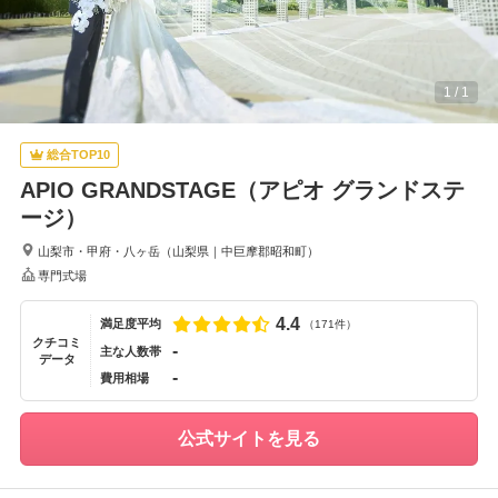
1
/
1
総合TOP10
APIO GRANDSTAGE（アピオ グランドステ
ージ）
山梨市・甲府・八ヶ岳
（
山梨県
｜
中巨摩郡昭和町
）
専門式場
4.4
満足度平均
（171件）
クチコミ
-
主な人数帯
データ
-
費用相場
公式サイトを見る