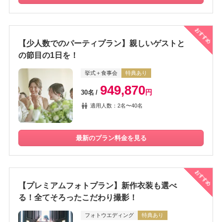
おすすめ
【少人数でのパーティプラン】親しいゲストと
の節目の1日を！
挙式＋食事会
特典あり
949,870
円
30名
適用人数：2名〜40名
最新のプラン料金を見る
おすすめ
【プレミアムフォトプラン】新作衣装も選べ
る！全てそろったこだわり撮影！
フォトウエディング
特典あり