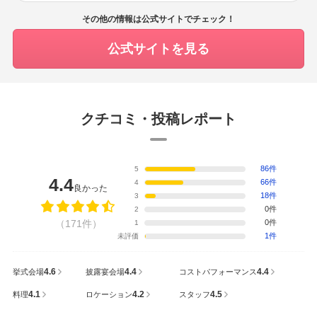
その他の情報は公式サイトでチェック！
公式サイトを見る
クチコミ・投稿レポート
86件
5
4.4
66件
4
良かった
18件
3
0件
2
（171件）
0件
1
1件
未評価
4.6
4.4
4.4
挙式会場
披露宴会場
コストパフォーマンス
4.1
4.2
4.5
料理
ロケーション
スタッフ