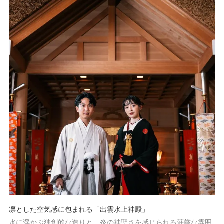
＊おすすめプラン＊
【公式HP予約限定の特別プラン】本格大聖堂or神殿での結婚式が
叶う！
挙式料全額プレゼントの嬉しい特典付き
詳しくはプランページへ
凛とした空気感に包まれる「出雲水上神殿」
水に浮かぶ独創的な造りと、炎の神聖さを感じられる荘厳な雰囲