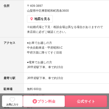
住所
〒409-3897
山梨県中巨摩郡昭和町西条3600
地図を見る
※結婚式場と下見・相談会場は異なる場合がありますので
来店前に必ずご確認ください。
アクセス
●お車でお越しの方
中央自動車道・甲府昭和I.C
甲府方面に降りてすぐ目前
●電車でお越しの方
JR甲府駅下車、車で約15分
最寄り駅
JR甲府駅下車、車で約15分
駐車場
無料 600台
バス駐車も可
プラン料金
公式サイト
お気に入り
送迎
あり