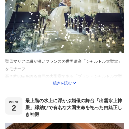
聖母マリアに縁が深いフランスの世界遺産「シャルトル大聖堂」
をモチーフ
高さ約50mを誇る白亜の大聖堂である「ブラン・シャルトル大聖
続きを読む
堂」
正面やサイドのステンドグラスから降り注ぐ光は
最上階の水上に浮かぶ婚儀の舞台「出雲水上神
大理石のバージンロードに映り込み、新郎新婦をより際立たせて
殿」縁結びで有名な大国主命を祀った由緒正し
くれる。
き神殿
聖歌隊の歌声と生演奏の優美な音色がゲストの心に深く刻まれ、
わすれられない感動のひと時を演出。