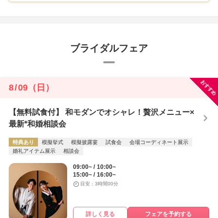
ブライダルフェア
おすすめ
8
/
09
（日）
【無料試食付】 和モダンでオシャレ！贅沢メニュー×
最新*和婚相談会
特典あり
模擬挙式
模擬披露宴
試食会
会場コーディネート展示
婚礼アイテム展示
相談会
09:00~
10:00~
15:00~
16:00~
目安：3時間00分
詳しく見る
フェアを予約する