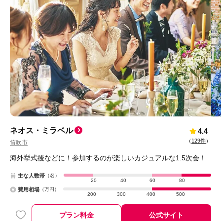
ネオス・ミラベル
4.4
（
129件
）
笛吹市
海外挙式後などに！参加するのが楽しいカジュアルな1.5次会！
主な人数帯
（名）
20
40
60
80
費用相場
（万円）
200
300
400
500
プラン料金
公式サイト