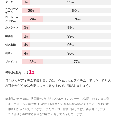
1
99
ケーキ
%
%
ペーパーア
20
80
%
%
イテム
ウェルカム
24
76
%
%
アイテム
1
99
カメラマン
%
%
1
99
司会者
%
%
4
96
引き出物
%
%
4
96
引菓子
%
%
23
77
プチギフト
%
%
1
持ち込みなしは
%
持ち込んだアイテムで最も高いのは「ウェルカムアイテム」でした。持ち込
み可能かどうかは会場によって異なるので、確認しましょう。
※上記のデータは、訪問日が3年以内のウエディングパークで公開されている山梨
市・甲府・八ヶ岳で挙げられた1.5次会ができる結婚式場のクチコミ、および費
用明細から作成しています。 またクチコミ評価に関しては、各項目ごとにクチ
コミ評価が存在する会場を対象に計算して表示しています。