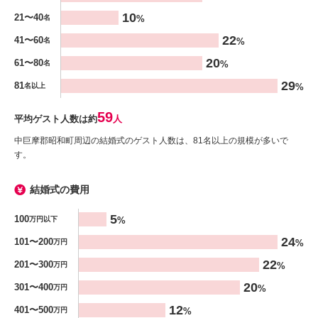
%
10
21〜40
%
名
22
41〜60
%
名
20
61〜80
%
名
29
81
%
名以上
59
平均ゲスト人数は約
人
中巨摩郡昭和町周辺の結婚式のゲスト人数は、81名以上の規模が多いで
す。
結婚式の費用
金額
5
100
%
万円以下
%
24
101〜200
%
万円
22
201〜300
%
万円
20
301〜400
%
万円
12
401〜500
%
万円