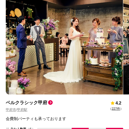
ベルクラシック甲府
4.2
（
227件
）
甲府市
甲府駅
/
会費制パーティも承っております
主な人数帯
（名）