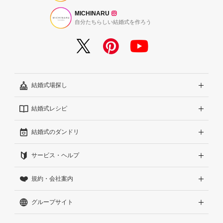
MICHINARU
自分たちらしい結婚式を作ろう
結婚式場探し
結婚式レシピ
エリアから探す
結婚式のダンドリ
こだわりから探す
結婚式準備レポート『ハナレポ』
サービス・ヘルプ
雰囲気から探す
結婚式当日の動画『ムビレポ』
結婚準備ガイド
規約・会社案内
見積りから探す
Wedding Park Magazine
サイトコンセプト
グループサイト
ランキングから探す
結婚お悩みQ&A
はじめての方へ
利用規約