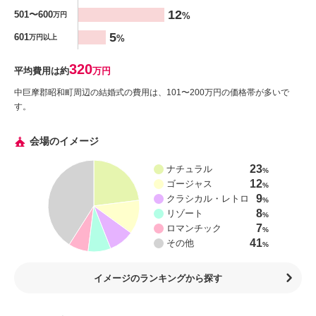
12
501〜600
%
万円
5
601
%
万円以上
320
平均費用は約
万円
中巨摩郡昭和町周辺の結婚式の費用は、101〜200万円の価格帯が多いで
す。
会場のイメージ
23
ナチュラル
%
12
ゴージャス
%
9
クラシカル・レトロ
%
8
リゾート
%
7
ロマンチック
%
41
その他
%
イメージのランキングから探す