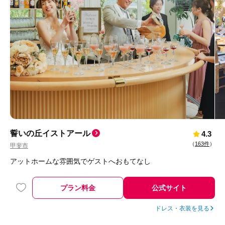
誓いの丘イストアール
4.3
（
163件
）
甲斐市
アットホームな雰囲気でゲストへおもてなし
プラン料金
公式サイト
ドレス・衣装を見る