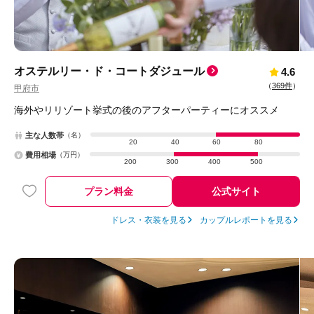
オステルリー・ド・コートダジュール
4.6
（
369件
）
甲府市
海外やリリゾート挙式の後のアフターパーティーにオススメ
主な人数帯
（名）
20
40
60
80
費用相場
（万円）
200
300
400
500
プラン料金
公式サイト
ドレス・衣装を見る
カップルレポートを見る