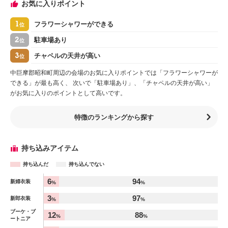
お気に入りポイント
1
フラワーシャワーができる
位
2
駐車場あり
位
3
チャペルの天井が高い
位
中巨摩郡昭和町周辺の会場のお気に入りポイントでは「フラワーシャワーが
できる」が最も高く、 次いで「駐車場あり」、「チャペルの天井が高い」
がお気に入りのポイントとして高いです。
特徴のランキングから探す
持ち込みアイテム
持ち込んだ
持ち込んでない
アイテム
6
94
新婦衣装
%
%
%
3
97
新郎衣装
%
%
ブーケ・ブ
12
88
%
%
ートニア