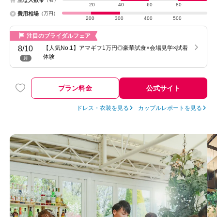
20
40
60
80
費用相場
（万円）
200
300
400
500
注目のブライダルフェア
8/10
【人気No.1】アマギフ1万円◎豪華試食×会場見学×試着
体験
月
プラン料金
公式サイト
ドレス・衣装を見る
カップルレポートを見る