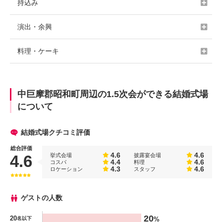
持込み
演出・余興
料理・ケーキ
中巨摩郡昭和町周辺の1.5次会ができる結婚式場
について
結婚式場クチコミ評価
総合評価
4.6
4.6
挙式会場
披露宴会場
4.6
4.4
4.6
コスパ
料理
4.3
4.6
ロケーション
スタッフ
ゲストの人数
人数
20
20
%
名以下