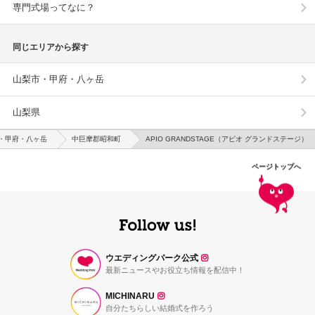
専門式場ってなに？
同じエリアから探す
山梨市・甲府・八ヶ岳
山梨県
・甲府・八ヶ岳
中巨摩郡昭和町
APIO GRANDSTAGE（アピオ グランドステージ）
ページトップへ
ウエディングパーク公式
最新ニュースやお役立ち情報を配信中！
MICHINARU
自分たちらしい結婚式を作ろう