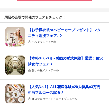
周辺の会場で開催のフェアもチェック！
【お子様衣裳orベビーカープレゼント】マタ
ニティ応援フェア♪
ベルクラシック甲府
【本格チャペル×感動の挙式体験】厳選！贅沢
試食付フェア
誓いの丘イストアール
【人気No.1】ALL花嫁体験×20大特典×3万円
相当フルコース試食
オステルリー・ド・コートダジュール