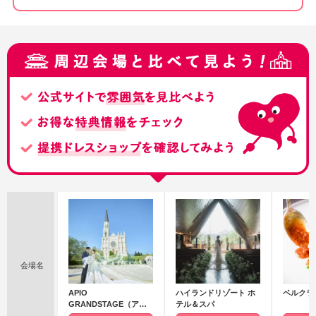
会場名
APIO
ハイランドリゾート ホ
ベルクラ
GRANDSTAGE（アピ
テル＆スパ
オ グランドステージ）