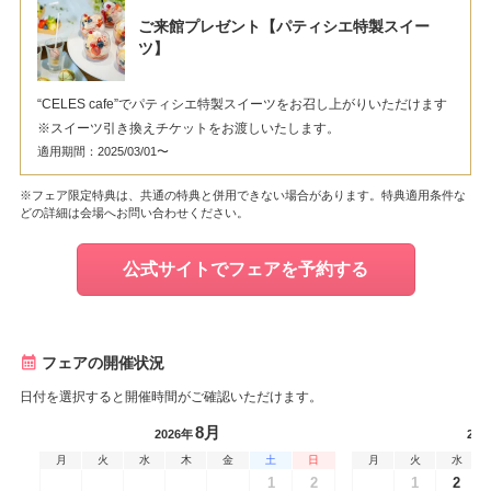
ご来館プレゼント【パティシエ特製スイー
ツ】
“CELES cafe”でパティシエ特製スイーツをお召し上がりいただけます
※スイーツ引き換えチケットをお渡しいたします。
適用期間：2025/03/01〜
※フェア限定特典は、共通の特典と併用できない場合があります。特典適用条件な
どの詳細は会場へお問い合わせください。
公式サイトでフェアを予約する
フェアの開催状況
日付を選択すると開催時間がご確認いただけます。
8月
2026年
202
月
火
水
木
金
土
日
月
火
水
1
2
1
2