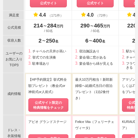
公式サイト
公式サイト
公
4.4
4.0
4.
満足度
（171件）
（72件）
214
284
290
465
220
〜
〜
万円
万円
公式見積
/ 60名
/ 60名
2
250
6
400
2
収容人数
〜
〜
名
名
チャペルの天井が高い
宿泊施設あり
駅から
ユーザーの
挙式での生演奏
宴会場に窓がある
チャペ
お気に入り
駐車場あり
宴会場から緑が見える
フラワ
TOP3
きる
【HP予約限定】挙式料全
最大10万円相当！新郎新
アマゾン
額プレゼント（教会式or
婦様へ結婚式当日の宿泊
しくはJT
神前式or人前式）
プレゼント（1泊2食付
をプレゼ
成約情報
き）
公式サイト限定の
公式
特典情報をチェック
特典情
アピオ グランドステージ
Felice Vita（フェリーチェ
KURAU
ヴィータ)
ア）
ドレス・
衣装情報