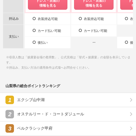
ドレス・衣装の
ドレス・衣装の
ドレ
情報を見る
情報を見る
情
持込み
衣装持込可能
衣装持込可能
衣装
カード払い可能
カード払い可能
支払い
後払い
ー
後払
※収容人数は「披露宴会場の着席数」、公式見積は「挙式＋披露宴」の金額を表示していま
す。
※持込み、支払い方法の適用条件は式場へお問合せください。
山梨県の総合ポイントランキング
1
エクシブ山中湖
2
オステルリー・ド・コートダジュール
3
ベルクラシック甲府