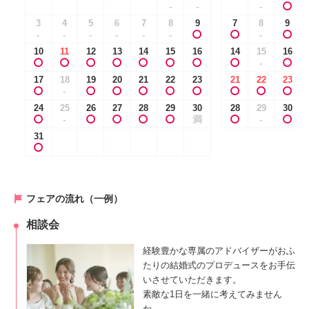
-
-
-
3
4
5
6
7
8
9
7
8
9
-
-
-
-
-
-
-
10
11
12
13
14
15
16
14
15
16
-
17
18
19
20
21
22
23
21
22
23
-
24
25
26
27
28
29
30
28
29
30
-
満
-
31
フェアの流れ（一例）
相談会
経験豊かな専属のアドバイザーがおふ
たりの結婚式のプロデュースをお手伝
いさせていただきます。
素敵な1日を一緒に考えてみません
か。