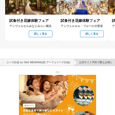
試食付き花嫁体験フェア
試食付き花嫁体験フェア
アニヴェルセルみなとみらい横浜
アニヴェルセル・ブルーの大聖堂
ア
詳しく見る
詳しく見る
ニーズ白金 by T&G WEDDING(旧 アーフェリーク白金)
公式サイト予約で最もお得に
PR