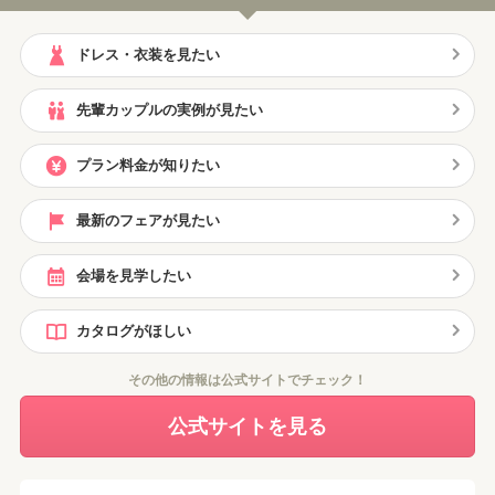
ており感動しました。待ち時間もたくさん話しかけてくださっておし
駅からだと徒歩15分くらいです。白金台駅はタクシーが捕まえづらい
ゃべりな私たちには本当に嬉しかったです。早く前撮りをして、ペー
ので、目黒駅からタクシーでくるゲストが多かったです。式場の周り
ドレス・衣装を見たい
パーアイテムをできる限り進めることをおすすめします。準備に追わ
はオシャレなお店が多い街並みで、意外と自然も感じられる落ち着い
れてなかなかダイエットに打ち込めないので、早めに済ませるのが良
た雰囲気です。ドン・キホーテが近いので、何か忘れても何とかなり
先輩カップルの実例が見たい
いと思います。席の配置と写真を撮るのが上手い友達や卒花の友達を
ます。スタッフの方全員とあった訳ではありませんが、対応してくれ
入場扉の近くに配置すると、いい写真や動画を撮ってくれるのでおす
たスタッフの皆さんはとても感じ良く対応して頂きました。担当にな
プラン料金が知りたい
すめです。
るウェディングプランナーさんはその時の巡り合わせだと思います
が、運が良く私たちの担当になった方は本当にこの方で良かったと思
えるウェディングプランナーさんに出会えました。会場が良すぎまし
最新のフェアが見たい
た。スタッフの皆さんも素晴らしくて、下げるところが無いです。貸
切なのもポイント高くて、本当にここで良かったと思ってます。午前
会場を見学したい
中は受付が9:30~挙式が10:00~で披露宴が11:00~なので自分達も早いで
すが、ゲストの皆さんも早いです。前日はしっかり寝ましょう！終わ
カタログがほしい
りの時間もだいたい14時にはゲストが帰って、15時には完全退館で
す。二次会や三次会まで見据えて、その後のスケジュールを立てまし
その他の情報は公式サイトでチェック！
ょう
公式サイトを見る