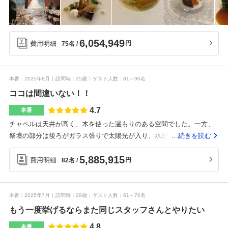
用が最低金額で入っていたので、実際には50〜60万ほど上がりまし
た。また、エンドロールムービーは絶対にお願いしたいと思い、28万
程しましたが思い切ってお願いしました。結果、想像以上の素晴らし
6,054,949
費用明細
円
75名
いエンドロールムービーで、頼んで本当に良かったです。絶対に頼ん
で損はしないと思います。特典で値引きはありましたが、期間や予約
の方法によって変わるようなので、いろんなサイトでチェックしてお
くといいと思います。6品のコースにしました。ボリュームもありなが
本番
2025年8月
訪問時
25歳
ゲスト人数
81～90名
ら、一つ一つのお料理が美しく、とても美味しかったです。特にお魚
ココは間違いない！！
料理が絶品でした！白金台駅から徒歩5分程度、わかりやすい立地にあ
4.7
本番
りますが、駐車場はないため、遠方から来るゲストはコインパーキン
チャペルは天井が高く、木を使った温もりのある空間でした。一方、
グの利用が必要になります。丁寧で想像を超える素晴らしいスタッフ
祭壇の部分は後ろがガラス張りで太陽光が入り、水が流れています。
…続きを読む
の皆さんでした。ゲストからも感動の声を聞き大変嬉しい気持ちにな
すごくオシャレで洗練された雰囲気があります。一目見て、ココが良
りました。こちらで結婚式ができたことを心から良かったと思える1日
5,885,915
い！と思ってしまいました。チャペルは80人以上だと立ちの人が出て
費用明細
円
82名
になりました。美しいチャペル木の温もりと香りを感じられる空間で
しまいます。全員座るには少なめにしなければいけないかも。挙式会
す。お料理メインだけでなくデザートまでクオリティが高く大満足で
場は白金台という立地を象徴するような、白を基調に洗練された雰囲
した。スタッフの接客情報共有が行き届いており、安心してお任せす
気があります。午前午後で1日2組なので、貸切利用が基本になりま
ることができました。想像以上のサービスをしていただき感謝してお
本番
2025年7月
訪問時
29歳
ゲスト人数
61～70名
す。天井は高く、受付の場所にはバーカウンターが併設されておりお
ります。プランナーさんとの情報共有が大切だと思います。理想や要
もう一度挙げるならまた同じスタッフさんとやりたい
酒好きなゲストにめちゃくちゃウケました。中庭にはプールもあり、
望があれば事前にお伝えするといいと思います。ペーパーアイテムや
4.8
本番