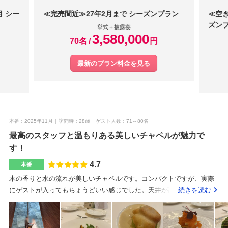
月 シー
≪完売間近≫27年2月まで シーズンプラン
≪空き
ズン
挙式＋披露宴
3,580,000
70名
円
最新のプラン料金を見る
本番
2025年11月
訪問時
28歳
ゲスト人数
71～80名
最高のスタッフと温もりある美しいチャペルが魅力で
す！
4.7
本番
木の香りと水の流れが美しいチャペルです。コンパクトですが、実際
にゲストが入ってもちょうどいい感じでした。天井が高く、ガーデン
…続きを読む
もあるため、明るく開放感がありました。夜はイルミネーションのよ
うな照明もあってより雰囲気が素敵でした。オープンキッチンもあり
ゲストから好評でした。最初の見積もりには、ドレスタキシードの費