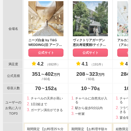
会場名
ニーズ白金 by T&G
ヴィクトリアガーデン
アルカン
WEDDING(旧 アーフェ
恵比寿迎賓館/テイクア
（アルカ
リーク白金)
ンドギヴ・ニーズウェ
ープ）
公式サイト
公式サイト
公
ディング
4.2
4.1
4.
満足度
（692件）
（191件）
351
402
208
323
284
〜
〜
万円
万円
公式見積
/ 60名
/ 60名
70
152
10
70
10
収容人数
〜
〜
名
名
チャペルの天井が高い
チャペルに自然光が入
チャペ
る
る
ユーザーの
1日2組まで
お気に入り
駅から徒歩5分以内
フラワ
ガーデン演出ができる
きる
TOP3
一軒家
宴会場
期間限定 【お料理25％分
期間限定 【お料理半額キ
組数限定プ