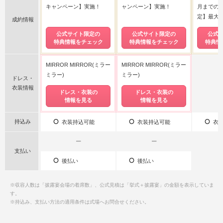
キャンペーン】実施！
ャンペーン】実施！
月までの
定】最大17
成約情報
公式サイト限定の
公式サイト限定の
公式
特典情報をチェック
特典情報をチェック
特典情
MIRROR MIRROR(ミラー
MIRROR MIRROR(ミラー
ミラー)
ミラー)
ドレス・
衣装情報
ドレス・衣装の
ドレス・衣装の
情報を見る
情報を見る
持込み
衣装持込可能
衣装持込可能
衣装
ー
ー
支払い
後払い
後払い
※収容人数は「披露宴会場の着席数」、公式見積は「挙式＋披露宴」の金額を表示していま
す。
※持込み、支払い方法の適用条件は式場へお問合せください。