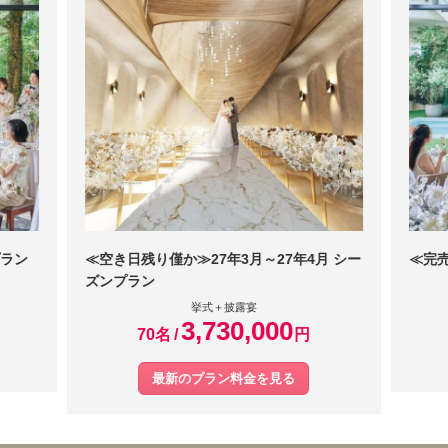
です。とにかくスタッフの方がどの方も素晴らしかったです。アテン
りの時間もだいたい14時にはゲストが帰って、15時には完全退館で
ャペルや会場も美しく、本当に理想の式場でした。
ドの方も自分の携帯を渡していたのですが、写真や動画をとってくだ
す。二次会や三次会まで見据えて、その後のスケジュールを立てまし
さったり、とくに中座の扉の向こうから迎える動画を撮ってくださっ
ょう
ており感動しました。待ち時間もたくさん話しかけてくださっておし
ゃべりな私たちには本当に嬉しかったです。早く前撮りをして、ペー
パーアイテムをできる限り進めることをおすすめします。準備に追わ
れてなかなかダイエットに打ち込めないので、早めに済ませるのが良
いと思います。席の配置と写真を撮るのが上手い友達や卒花の友達を
入場扉の近くに配置すると、いい写真や動画を撮ってくれるのでおす
すめです。
プラン
≪空き日残り僅か≫27年3月～27年4月 シー
≪完売
ズンプラン
挙式＋披露宴
3,730,000
70名
円
最新のプラン料金を見る