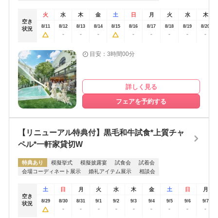
火
水
木
金
土
日
月
火
水
木
空き
8/11
8/12
8/13
8/14
8/15
8/16
8/17
8/18
8/19
8/20
状況
-
-
-
-
-
-
-
-
目安：3時間00分
詳しく見る
フェアを予約する
【リニューアル特典付】黒毛和牛試食*上質チャ
ペル*一軒家貸切W
特典あり
模擬挙式
模擬披露宴
試食会
試着会
会場コーディネート展示
婚礼アイテム展示
相談会
土
日
月
火
水
木
金
土
日
月
空き
8/29
8/30
8/31
9/1
9/2
9/3
9/4
9/5
9/6
9/7
状況
-
-
-
-
-
-
-
-
-