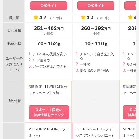
リーク白金)
ンドギヴ
公式サイト
公式サイト
公
ディング
4.2
4.3
4.
満足度
（692件）
（375件）
351
402
360
392
208
〜
〜
万円
万円
公式見積
/ 60名
/ 60名
70
152
10
110
1
収容人数
〜
〜
名
名
チャペルの天井が高い
チャペルに自然光が入
チャペ
る
る
ユーザーの
1日2組まで
お気に入り
一軒家
駅から
ガーデン演出ができる
TOP3
宴会場の天井が高い
一軒家
期間限定 【お料理25％分
期間限定 
キャンペーン】実施！
ャンペー
成約情報
ー
公式サイト限定の
公式
特典情報をチェック
特典情
MIRROR MIRROR(ミラー
FOUR SIS ＆ CO. (フォー
MIRROR
ミラー)
シス アンド カンパニー)
ミラー)