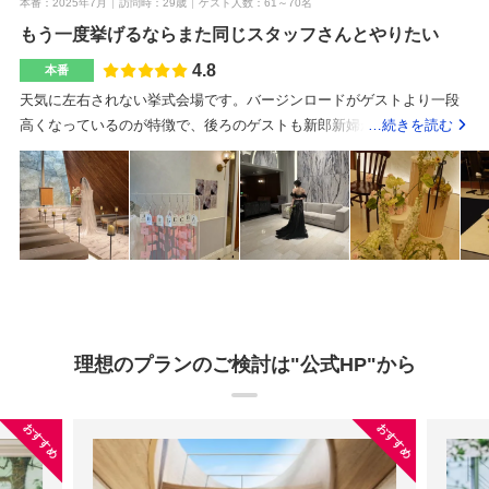
わるメニューで、自分の好みで変えたりも出来ます。ドリンクは1人60
くといいと思います。6品のコースにしました。ボリュームもありなが
本番
2025年7月
訪問時
29歳
ゲスト人数
61～70名
00円でした。クラフトビールなども選べます。テーブル事に担当のス
ら、一つ一つのお料理が美しく、とても美味しかったです。特にお魚
もう一度挙げるならまた同じスタッフさんとやりたい
タッフが付いているので、注文したらすぐ持ってきてくれるし、なん
料理が絶品でした！白金台駅から徒歩5分程度、わかりやすい立地にあ
4.8
本番
ならもう把握してて頼まずにもう出来てた、なんて声もありました。
りますが、駐車場はないため、遠方から来るゲストはコインパーキン
天気に左右されない挙式会場です。バージンロードがゲストより一段
ウェディングケーキは最低金額(見積もりに入ってる金額)でも沢山選べ
グの利用が必要になります。丁寧で想像を超える素晴らしいスタッフ
高くなっているのが特徴で、後ろのゲストも新郎新婦が見やすい造り
…続きを読む
るのでありがたいです。モエシャン(シャンパン)は必ず入ります。(8人
の皆さんでした。ゲストからも感動の声を聞き大変嬉しい気持ちにな
になっています。カーペットが青色なのが特徴です。ガーデンから直
で1本/1万円)これは抜けません。白金台駅から徒歩7分ほどです。目黒
りました。こちらで結婚式ができたことを心から良かったと思える1日
接披露宴会場に来れるので、カーテンが開いている時はとても開放的
駅からだと徒歩15分くらいです。白金台駅はタクシーが捕まえづらい
になりました。美しいチャペル木の温もりと香りを感じられる空間で
で広く見えます。最初のドレスの見積もりはもちろん最低ランクで設
ので、目黒駅からタクシーでくるゲストが多かったです。式場の周り
す。お料理メインだけでなくデザートまでクオリティが高く大満足で
定されているため、提携先で試着し決めた場合かなり見積もりが上が
はオシャレなお店が多い街並みで、意外と自然も感じられる落ち着い
した。スタッフの接客情報共有が行き届いており、安心してお任せす
りそうだったので持ち込み料1着55000円を払い、タキシード1着、ド
た雰囲気です。ドン・キホーテが近いので、何か忘れても何とかなり
ることができました。想像以上のサービスをしていただき感謝してお
レス2着を購入し持ち込みました。ペーパーアイテムは全て手作りし持
ます。スタッフの方全員とあった訳ではありませんが、対応してくれ
ります。プランナーさんとの情報共有が大切だと思います。理想や要
ち込みました。ケーキの装飾のリボンは手作りし、プランナーさんに
たスタッフの皆さんはとても感じ良く対応して頂きました。担当にな
望があれば事前にお伝えするといいと思います。ペーパーアイテムや
付けてもらいました。招待状も自分でwebで行いました。ご飯も全て
るウェディングプランナーさんはその時の巡り合わせだと思います
ムービーは早めに準備しておくと本当に気持ちが楽です。また、オプ
美味しかったです。ゲストから好評でした。料金設定が一律で、コー
が、運が良く私たちの担当になった方は本当にこの方で良かったと思
ションでパーソナルトレーニングをお願いしましたが、本当によかっ
理想のプランのご検討は"公式HP"から
スによって品数が変わる仕組みだったのもとてもよかったです。駅か
えるウェディングプランナーさんに出会えました。会場が良すぎまし
たです。当日の立ち振る舞いや姿勢など、普段から意識しておくと当
らまっすぐ進むだけなので初めてくるゲストの方もわかりやすいで
た。スタッフの皆さんも素晴らしくて、下げるところが無いです。貸
日自信を持って楽しめると思います。ゲストが楽しめる環境かどうか
す。白金台なので、落ち着いていて良い雰囲気です。プランナーの方
おすすめ
おすすめ
切なのもポイント高くて、本当にここで良かったと思ってます。午前
を重視しました。アクセスやお料理、ゲストの動線など、、実際に呼
はもちろん、当日携わってくださるすべてのスタッフの方が明るく面
中は受付が9:30~挙式が10:00~で披露宴が11:00~なので自分達も早いで
ぶ方々の目線で選ぼうと考えていました。プランナーさんが素晴らし
白く、気配りができる方々でした。親族への気配りも素晴らしかった
すが、ゲストの皆さんも早いです。前日はしっかり寝ましょう！終わ
く、信頼がおけると思ったからです。直感を信じて大正解でした。チ