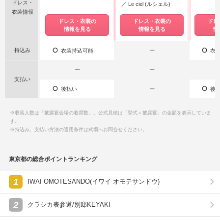
ドレス・
Le ciel (ルシェル)
衣装情報
ドレス・衣装の
ドレス・衣装の
ドレ
情報を見る
情報を見る
情
持込み
衣装持込可能
ー
衣装
ー
ー
支払い
後払い
ー
後払
※収容人数は「披露宴会場の着席数」、公式見積は「挙式＋披露宴」の金額を表示していま
す。
※持込み、支払い方法の適用条件は式場へお問合せください。
東京都の総合ポイントランキング
1
IWAI OMOTESANDO(イワイ オモテサンドウ)
2
クラシカ表参道/別邸KEYAKI