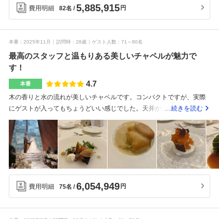
5,885,915
い！と思ってしまいました。チャペルは80人以上だと立ちの人が出て
費用明細
円
82名
しまいます。全員座るには少なめにしなければいけないかも。挙式会
場は白金台という立地を象徴するような、白を基調に洗練された雰囲
気があります。午前午後で1日2組なので、貸切利用が基本になりま
本番
2025年11月
訪問時
28歳
ゲスト人数
71～80名
す。天井は高く、受付の場所にはバーカウンターが併設されておりお
最高のスタッフと温もりある美しいチャペルが魅力で
酒好きなゲストにめちゃくちゃウケました。中庭にはプールもあり、
す！
入っても問題無いとの事です(笑)披露宴会場は100名を超えてくると結
4.7
本番
構狭いかもです。最初の見積もりからはあまり変わりませんでした。
(そういう形で見積もりを出してくれます)でもだいたい貰った見積もり
木の香りと水の流れが美しいチャペルです。コンパクトですが、実際
プラス50から100万円と見とけばいいかなーと思います。変わる部分は
にゲストが入ってもちょうどいい感じでした。天井が高く、ガーデン
…続きを読む
ドレス等の衣装代、装飾(高砂)くらいで、見積もりには最低金額のもの
もあるため、明るく開放感がありました。夜はイルミネーションのよ
が入っています。高砂の装飾代はテーブル装飾で、ソファの形にする
うな照明もあってより雰囲気が素敵でした。オープンキッチンもあり
とプラス10万円くらいでした。意外と融通を効かせてくれるので、抜
ゲストから好評でした。最初の見積もりには、ドレスタキシードの費
けるかどうかはまず聞いてみるのが良いです。プチギフトは持ち込み
用が最低金額で入っていたので、実際には50〜60万ほど上がりまし
で、席札も作成しました。成約時の割引は合計80万くらいでした。ド
た。また、エンドロールムービーは絶対にお願いしたいと思い、28万
レスも提携のミラーミラーで2着とタキシード1着お願いしたので、だ
程しましたが思い切ってお願いしました。結果、想像以上の素晴らし
6,054,949
費用明細
円
75名
いぶ値引きが入りました。1人17000円のワンプライスです。(子供は半
いエンドロールムービーで、頼んで本当に良かったです。絶対に頼ん
額だった思う)なので品数でコース選ぶといった形になります。分かり
で損はしないと思います。特典で値引きはありましたが、期間や予約
やすいですが、料理代で節約することは出来ません。季節によって変
の方法によって変わるようなので、いろんなサイトでチェックしてお