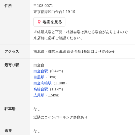
住所
〒108-0071
東京都港区白金台4-19-19
地図を見る
※結婚式場と下見・相談会場は異なる場合がありますので
来店前に必ずご確認ください。
アクセス
南北線・都営三田線 白金台駅1番出口より徒歩5分
最寄り駅
白金台
白金台駅
（0.4km）
目黒駅
（1km）
白金高輪駅
（1.1km）
高輪台駅
（1.1km）
広尾駅
（1.5km）
駐車場
なし
近隣にコインパーキング多数あり
送迎
なし