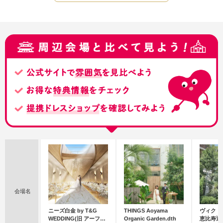
会場名
ニーズ白金 by T&G
THINGS Aoyama
ヴィクト
WEDDING(旧 アーフェ
Organic Garden.dth
恵比寿迎