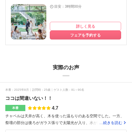
目安：3時間00分
詳しく見る
フェアを予約する
実際のお声
本番
2025年8月
訪問時
25歳
ゲスト人数
81～90名
ココは間違いない！！
4.7
本番
チャペルは天井が高く、木を使った温もりのある空間でした。一方、
祭壇の部分は後ろがガラス張りで太陽光が入り、水が流れています。
…続きを読む
すごくオシャレで洗練された雰囲気があります。一目見て、ココが良